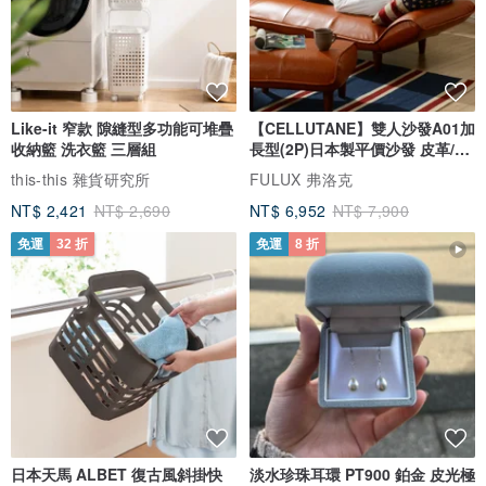
Like-it 窄款 隙縫型多功能可堆疊
【CELLUTANE】雙人沙發A01加
收納籃 洗衣籃 三層組
長型(2P)日本製平價沙發 皮革/燈
芯絨
this-this 雜貨研究所
FULUX 弗洛克
NT$ 2,421
NT$ 2,690
NT$ 6,952
NT$ 7,900
免運
32 折
免運
8 折
日本天馬 ALBET 復古風斜掛快
淡水珍珠耳環 PT900 鉑金 皮光極