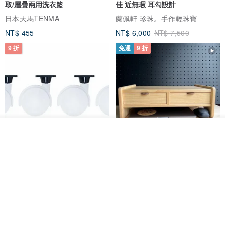
取/層疊兩用洗衣籃
佳 近無瑕 耳勾設計
日本天馬TENMA
蘭佩軒 珍珠。手作輕珠寶
NT$ 455
NT$ 6,000
NT$ 7,500
9 折
免運
9 折
放入購物車
加入收藏
了解品牌
日本Like-it 可堆疊收納洗衣籃專
雙抽屜螢幕增高架(寬42CM) 收納
用 -滑滑便利輪 (專用輪)
書桌展示架 手工 客製化雷射雕刻
this-this 雜貨研究所
Pinocchio’s cabin
NT$ 234
NT$ 260
NT$ 3,026
NT$ 3,362
免運
68 折