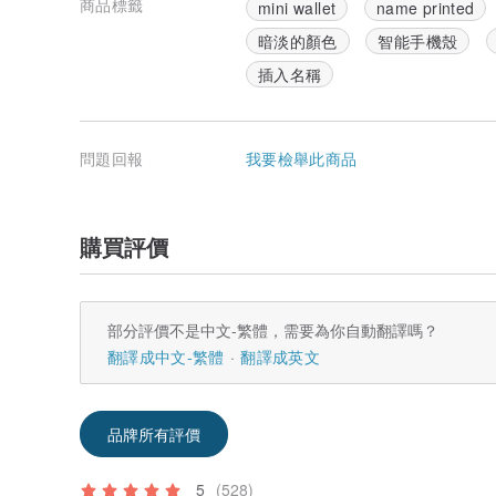
商品標籤
mini wallet
name printed
<< 尺寸 >>
暗淡的顏色
智能手機殼
- 收納袋 -
約 14.5cm × 約 7.5cm
插入名稱
厚度 約 1cm
- 掛繩背帶 -
約 72.5cm~約 133.5cm (含金屬配件)
問題回報
我要檢舉此商品
寬度 約 1cm 金屬配件為金色
<< 材質 >>
皮革：合成皮革 (PU 皮革)
購買評價
手機殼、旋轉零件基座：聚碳酸酯 (Polycarbonate)
※※關於原創性 (智慧財產權) につきまして※※
此為已申請外觀專利的完全原創商品。
部分評價不是中文-繁體，需要為你自動翻譯嗎？
・附可拆卸零件手機殼，已取得外觀專利
翻譯成中文-繁體
翻譯成英文
・附可保護至鏡頭的大型收納袋背面手機殼，已申請專利
・可旋轉式 背面手機殼，已申請專利
・支援橫直向觀看的手機指環支架，已申請專利
品牌所有評價
〇關於出貨及聯絡事宜
休息日：週六、週日、國定假日、年末年初、黃金週、盂
※休息日恕無法出貨及回覆訊息，敬請見諒。
5
(528)