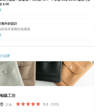
 6.00
情
有海外好設計
品跨境享運費折抵優惠
情
計品牌
海鷗工坊
5.0
(529)
日本