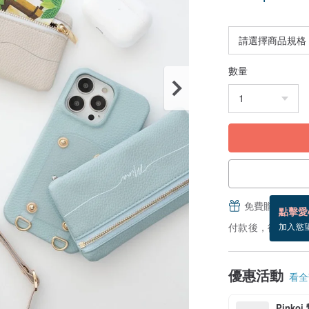
數量
免費贈送電子
點擊愛
付款後，從備貨到
加入慾
優惠活動
看全部
Pinko