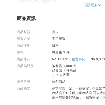
※背帶顏色將與手機殼同色。
若未購買背帶，仍會附上 D 型環。
<< 款式顏色 >>
商品資訊
請於選項中選擇。
・ 米色
・ 灰褐色
商品材質
真皮
・ 淡藍
・ 黑色
製造方式
手工製造
※收納袋原則上與手機殼同色。
商品產地
日本
若您希望雙色搭配，請於備註欄填寫。
庫存
剩最後 9 件
<< 文字刻印 >>
商品排行
No.11,178 -
創意科技
| No.3,878
・只能使用圖片中的文字。無法使用 ♡・☆ 等符號。
・購買時，請於備註欄填寫您想刻印的文字。
商品熱門度
被欣賞 1,908 次
若您不需要刻印，請於備註欄填寫「無需刻印」。
已賣出 1 件商品
・建議字數以半形 8 個字為上限。
共 6 人收藏
・根據字數多寡，文字大小可能會有所不同。
・如同完成示意圖所示，
販售許可
原創商品
第一個字母將會是『大寫』，其餘為『小寫』。
商品摘要
多功能性十足！一個搞定，俐落出門
若有不便之處，請另外洽詢。
收納袋了♥ 這個拉鍊收納袋 可以
※刻印文字的變更僅限於訂購當日。敬請見諒。
放入您需要的物品，一個就搞定，
<< 支援型號 >>