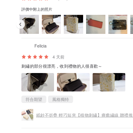
入帳確認後，我們將於 5 個營業日內 (不含訂購日) 完成
評價中附上的照片
【若有其他出貨天數標示，則以作品介紹文中的天數為準
<< 注意事項 >>
*商品顏色可能因您的電腦環境而有些許差異，敬請見諒。
*請於選項中選擇【款式顏色】及【是否需要背帶/手機指
*請於備註欄或訊息中填寫【機型】及【欲刻印的文字】。
Felicia
*即使未購買背帶，仍會附上 D 型環。
*收納袋尺寸為單一尺寸。依機型不同，裝上後的大小感也
4 天前
可能會比手機殼稍大或稍小。敬請見諒。
*頻繁拆裝手機殼，可能導致邊緣皮革、樹脂塗層剝落，請
刺繡的部分很漂亮，收到禮物的人很喜歡～
- 使用注意事項 -
*取下收納袋時，請務必旋轉至 90°，並按住手機殼上的
若只拉扯收納袋試圖取下，可能會導致損壞。
符合期望
風格獨特
紙鈔不折疊 輕巧短夾【植物刺繡】療癒繡線 贈禮推薦