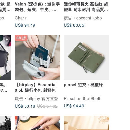
款 超
Valen (深棕色)：迷你零
迷你輕薄長夾 荔枝紋 超
品質
錢包、短夾、牛皮、深
輕量 耐水耐刮 高品質
棕色、拉鍊袋
日本製 人工皮革
bo
Charin
廣告
cocochi kobo
US$ 94.49
US$ 80.05
88 折
黑。
【bitplay】Essential
pinsel 短夾：橄欖綠
包/零
0.5L 隨行小包 斜背包
廣告
bitplay 官方直營
Pinsel on the Shelf
US$ 94.49
US$ 50.18
US$ 57.02