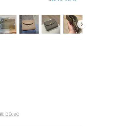
出貨。
。】
環支架】。
會有所差異。
小心使用。
基座後再取下。
 DE08C