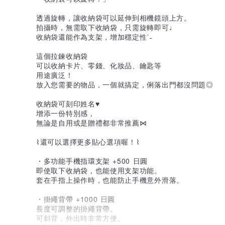
透過旋轉，讓收納袋可以延伸到相機鏡頭上方。
拍攝時，無需取下收納袋，只需旋轉即可♩
收納袋還能作為支架，增加穩定性ˊ˗
這個拉鍊收納袋
可以收納卡片、零錢、化妝品、鑰匙等
用途廣泛！
放入您需要的物品，一個就搞定，俐落出門都沒問題◎
收納袋可刻印姓名♥
增添一份特別感，
無論是自用或是贈禮都非常推薦⋈
⌇還可以選擇更多貼心選項喔！⌇
・多功能手機指環支架 +500 日圓
即使取下收納袋，也能使用支架功能。
套在手指上操作時，也能防止手機意外滑落。
・掛繩背帶 +1000 日圓
長度可調整的掛繩背帶。
可斜背，外出時非常方便。