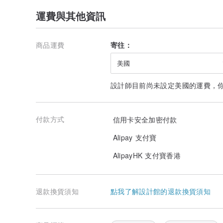
請於備註欄或訊息中填寫。
運費與其他資訊
iPhone 系列
17 / 17 Pro / 17 Pro Max / Air / 17e
16 / 16 Pro / 16 Plus / 16 Pro Max / 16e
15 / 15 Pro / 15 Plus / 15 Pro Max
商品運費
寄往：
14 / 14 Pro / 14 Plus / 14 Pro Max
13 mini / 13 / 13 Pro / 13 Pro Max
美國
12 mini / 12 / 12 Pro / 12 Pro Max
11 / 11Pro / 11ProMax / X / XS / XR / XS Max
設計師目前尚未設定美國的運費，
7 / 8 / SE (第 2 代) / SE (第 3 代)
亦支援其他 Android 機型!!( Xperia / AQUOS / Galaxy ..
詳細資訊請參閱商品圖片中的「支援型號一覽」。
付款方式
信用卡安全加密付款
●請務必確認您使用的手機型號。
Alipay 支付寶
機型可在手機內的「設定」→「一般」→「關於本機」→
AlipayHK 支付寶香港
ー請於備註欄填寫以下項目ーーーーーーーーーーーー
【機型】
【刻印文字】※若無需刻印，請填寫「無需刻印」。
退款換貨須知
點我了解設計館的退款換貨須知
【款式顏色】※僅需雙色搭配時才需填寫。
ーーーーーーーーーーーーーーーーーーーーーー