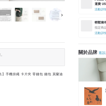
運費 US$
活動詳
輕鬆擁
指定商
活動詳
關於品牌
逛設
確。