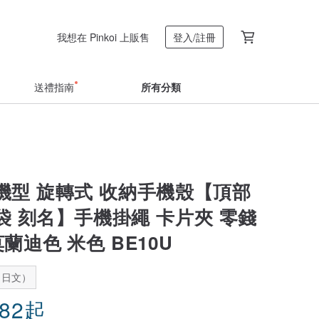
我想在 Pinkoi 上販售
登入/註冊
送禮指南
所有分類
機型 旋轉式 收納手機殼【頂部
袋 刻名】手機掛繩 卡片夾 零錢
莫蘭迪色 米色 BE10U
：日文）
.82
起