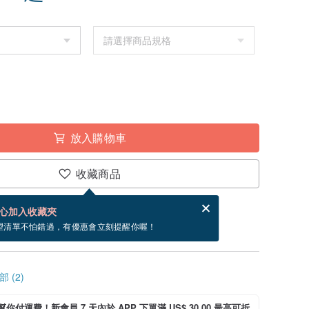
放入購物車
收藏商品
賀卡，結帳完成後填寫
電子賀卡是什麼？
心加入收藏夾
寄出商品為 5 個工作天。（不包含假日）
望清單不怕錯過，有優惠會立刻提醒你喔！
 (2)
i 幫你付運費！新會員 7 天內於 APP 下單滿 US$ 30.00 最高可折