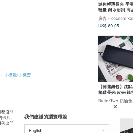
迷你輕薄長夾 平滑
輕量 耐水耐刮 高
日本製 人工皮革
廣告
cocochi ko
US$ 80.05
 -
手機殼/手機套
【開運錢包】沈默
植鞣長夾/皮夾/錢
錢包
ButterTwo 奶油兔
US$ 88.20
都沒問題◎ / 手機殼現在附上一個大拉鍊
我們建議的瀏覽環境
收納卡片、零錢、化妝品、鑰匙等 用途廣泛！
88 折
俐落出門都沒問題◎