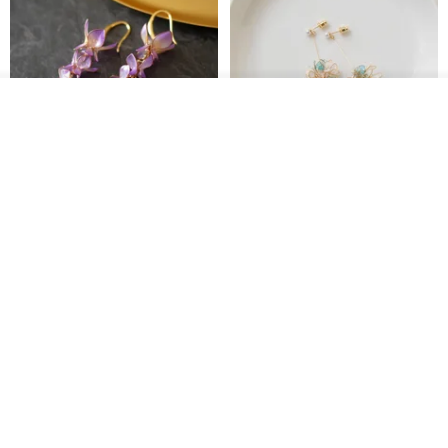
我要排隊
了解品牌
藤花 煌 耳環・耳夾
【繁花計畫】- 清冰
Dip art -nachugo-
紅花 hunghua
NT$ 2,125
NT$ 720
93 折