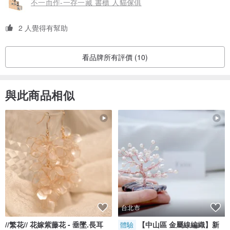
不一而作-一存一藏 書櫃 人貓傢俱
2 人覺得有幫助
看品牌所有評價 (10)
與此商品相似
台北市
//繁花// 花嫁紫藤花 - 垂墜.長耳
【中山區 金屬線編織】新
體驗