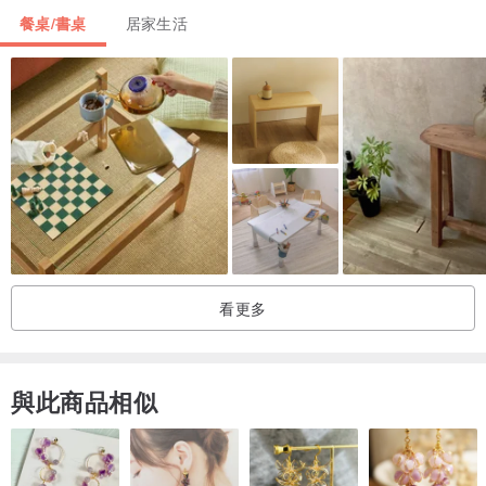
桌面、桌腳： 美國進口白蠟木、麻繩
餐桌/書桌
居家生活
吊床： 台灣製造寵物專用耐磨防水人造皮革
*商品顏色僅供參考，實際顏色可能因環境光線、螢幕載具、原木自然
色差等有些許不同。
看更多
與此商品相似