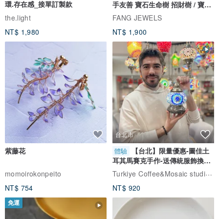
環.存在感_接單訂製款
手友善 寶石生命樹 招財樹 / 寶石
自選
the.light
FANG JEWELS
NT$ 1,980
NT$ 1,900
台北市
紫藤花
【台北】限量優惠-圖佳土
體驗
耳其馬賽克手作-送傳統服飾換裝
體驗
Turkiye Coffee&Mosaic studio土耳其咖啡與馬賽克燈工作坊
momoirokonpeito
NT$ 754
NT$ 920
免運