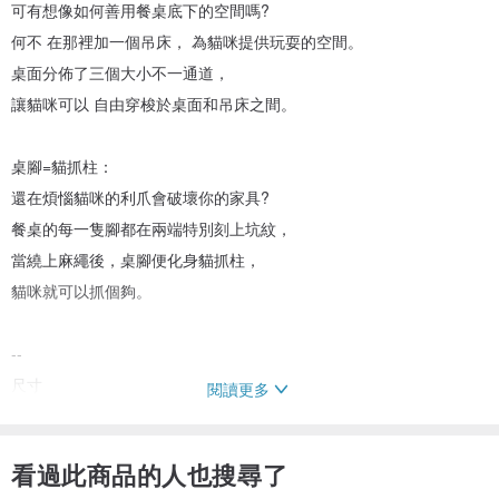
可有想像如何善用餐桌底下的空間嗎?
何不 在那裡加一個吊床， 為貓咪提供玩耍的空間。
桌面分佈了三個大小不一通道，
讓貓咪可以 自由穿梭於桌面和吊床之間。
桌腳=貓抓柱：
還在煩惱貓咪的利爪會破壞你的家具?
餐桌的每一隻腳都在兩端特別刻上坑紋，
當繞上麻繩後，桌腳便化身貓抓柱，
貓咪就可以抓個夠。
--
尺寸
閱讀更多
高 75cm x 闊 82cm x 長 165cm
看過此商品的人也搜尋了
材質