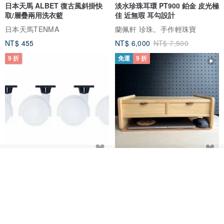
日本天馬 ALBET 復古風斜掛快
淡水珍珠耳環 PT900 鉑金 皮光極
取/層疊兩用洗衣籃
佳 近無瑕 耳勾設計
日本天馬TENMA
蘭佩軒 珍珠。手作輕珠寶
NT$ 455
NT$ 6,000
NT$ 7,500
9 折
免運
9 折
看其他商品
日本Like-it 可堆疊收納洗衣籃專
雙抽屜螢幕增高架(寬42CM) 收納
了解品牌
用 -滑滑便利輪 (專用輪)
書桌展示架 手工 客製化雷射雕刻
this-this 雜貨研究所
Pinocchio’s cabin
NT$ 234
NT$ 260
NT$ 3,026
NT$ 3,362
免運
68 折