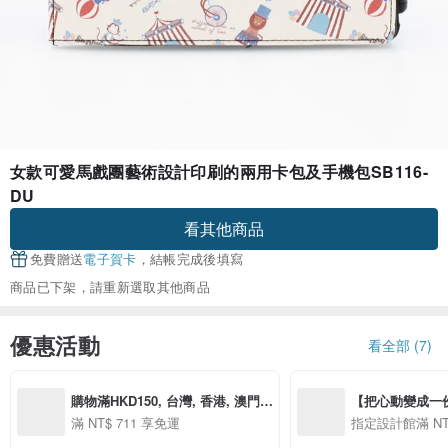
女款可愛馬戲團藝術設計印刷的兩用卡包及手機包SB116-
DU
看其他商品
免費贈送
電子賀卡
，結帳完成後填寫
商品已下架，請重新選取其他商品
優惠活動
看全部 (7)
購物滿HKD150, 台灣, 香港, 澳門, 
【把心動變成一份禮物
中國大陸享免郵
精選品牌全館滿 NT
滿 NT$ 711 享免運
指定設計館滿 NT$