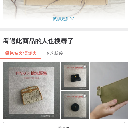
閱讀更多
看過此商品的人也搜尋了
錢包/皮夾/長短夾
包包提袋
◆STPHEY 果果香港原創插畫時尚手袋
◆貨號：SB116-DU
◆尺寸：20x1.6x10.5CM
◆材質：高級 PU 皮革 (人工皮革)製成
看更多