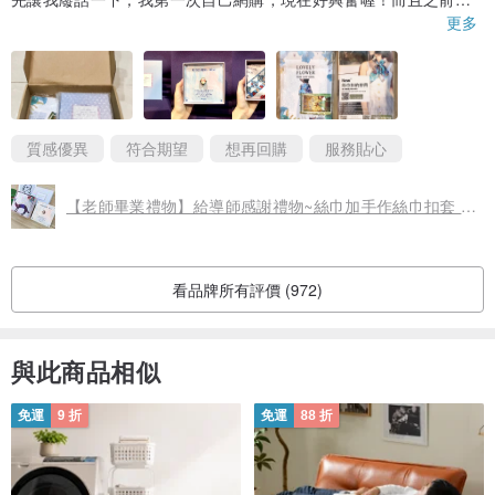
常看到好商品但都沒評價不敢下手，所以立志每一次購買都要認真
更多
寫評價！（感覺會超字數XD）
好的以下來認真分析到底讚在哪裡：
1. 之前一直不敢買海外的東西感覺風險偏大，但這家是真的收的到
而且沒有碰壞！本來以為實名認證什麼的會很麻煩結果也都順利完
成了！耶咿！
質感優異
符合期望
想再回購
服務貼心
2. 產品品質真的非常非常好，兼具顏質與功能，老師看了還一直罵
我怎麼買那麼貴的嘿嘿～（其實沒有很貴，但看起來價值感很好）
【老師畢業禮物】給導師感謝禮物~絲巾加手作絲巾扣套 | 絲巾禮盒
3. 我是選擇客製化絲巾扣，效果真的超好，而且商家在我下單前都
很耐心地跟我溝通討論客製化的部分，謝謝商家！
結論：真的很喜歡，能讓要和我一起畢業（退休）的恩師收到這麼
看品牌所有評價 (972)
棒的禮物真的很開心！大家買起來！
與此商品相似
免運
9 折
免運
88 折