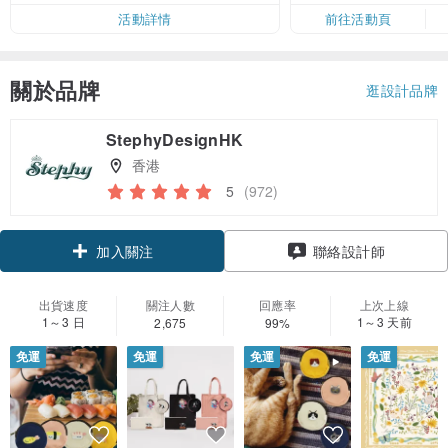
活動詳情
前往活動頁
關於品牌
逛設計品牌
StephyDesignHK
香港
5
(972)
領優惠券
聯絡設計師
加入關注
出貨速度
關注人數
回應率
上次上線
1～3 日
1～3 天前
2,675
99%
免運
免運
免運
免運