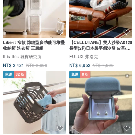
Like-it 窄款 隙縫型多功能可堆疊
【CELLUTANE】雙人沙發A01加
收納籃 洗衣籃 三層組
長型(2P)日本製平價沙發 皮革/燈
芯絨
this-this 雜貨研究所
FULUX 弗洛克
NT$ 2,421
NT$ 2,690
NT$ 6,952
NT$ 7,900
免運
32 折
免運
8 折