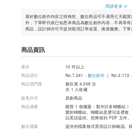
圖案本身受版權保護，僅限購買者使用。禁止以任何方式
基於數位創作內容之特殊性，數位商品可不適用七天鑑賞
如果您有任何問題或不清楚任何說明，請隨時給我發消息
外，下單即代表已知悉本商品為數位創作內容，不再享有
商品，設計師亦可不提供取消訂單或退、換貨服務。下單
感謝您的光臨，祝您縫紉愉快！
商品資訊
庫存
10 件以上
商品排行
No.7,241 -
數位創作
| No.2,172 
商品熱門度
被欣賞 4,058 次
共 1 人收藏
販售許可
原創商品
商品摘要
購買 1 個圖案 - 製作許多蝴蝶
愛的蝴蝶結。蝴蝶結是嬰兒送禮會
以英語提供。您將收到 PDF 文件
數位檔案
提供的檔案格式需與設計師確認。檔