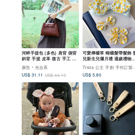
河畔手提包 (多色) 肩背 側背
可愛檸檬草 蝴蝶髮帶髮飾 嬰
斜背 手提 皮革 復古 手工 禮
兒新生兒彌月禮 週歲禮物
物 皮
具
Trista 公主 手創
廣告
光合系
US$ 5.80
US$ 31.11
US$ 44.10