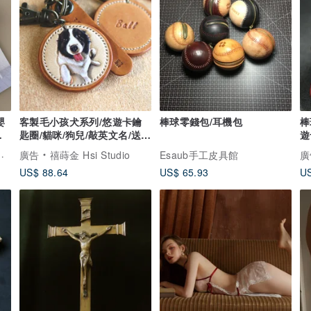
客製毛小孩犬系列/悠遊卡鑰
棒球零錢包/耳機包
棒
玩
匙圈/貓咪/狗兒/敲英文名/送
遊
禮/紀念
製
 手作訂製寶寶禮物
廣告
禧蒔金 Hsi Studio
Esaub手工皮具館
廣
US$ 88.64
US$ 65.93
US