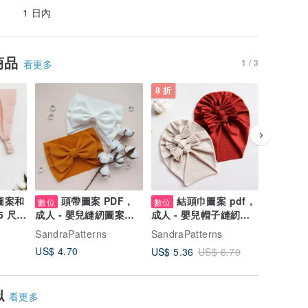
1 日內
商品
1 / 3
看更多
8 折
圖案和
頭帶圖案 PDF，
結頭巾圖案 pdf，
帽
數位
數位
數位
5 尺寸
成人 - 嬰兒縫紉圖案和
成人 - 嬰兒帽子縫紉圖
pdf，成
教程，數字下載
案 23 尺寸數字圖案
案和教程
SandraPatterns
SandraPatterns
SandraPa
US$ 4.70
US$ 5.6
US$ 5.36
US$ 6.70
似
看更多