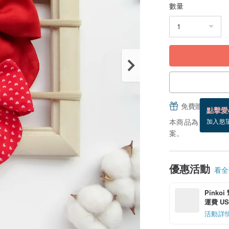
數量
免費贈送電子
點擊愛
本商品為「接單訂
加入慾
案。
優惠活動
看全部
Pinko
運費 US$
活動詳