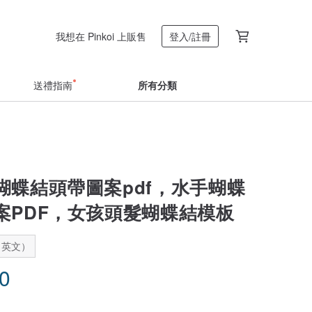
我想在 Pinkoi 上販售
登入/註冊
送禮指南
所有分類
蝴蝶結頭帶圖案pdf，水手蝴蝶
案PDF，女孩頭髮蝴蝶結模板
：英文）
50