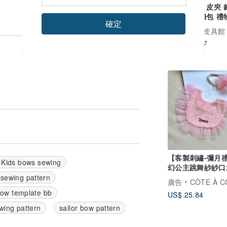
客製化長夾 皮夾 
手工皮件 錢包 禮
確定
Esaub手工皮具館
US$ 217.37
【客製刺繡-彌月
 Kids bows sewing
幻公主跳舞紗紗口
花朵髮帶
sewing pattern
廣告
CÔTE À C
bow template bb
US$ 25.84
wing pattern
sailor bow pattern