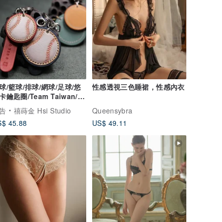
球/籃球/排球/網球/足球/悠
性感透視三色睡裙，性感內衣
卡鑰匙圈/Team Taiwan/客
告
禧蒔金 Hsi Studio
Queensybra
$ 45.88
US$ 49.11