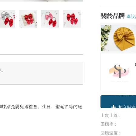
關於品牌
逛設
確。
領優惠券
蝴蝶結是嬰兒送禮會、生日、聖誕節等的絕
上次上線：
加入關注
回應率：
回應速度：