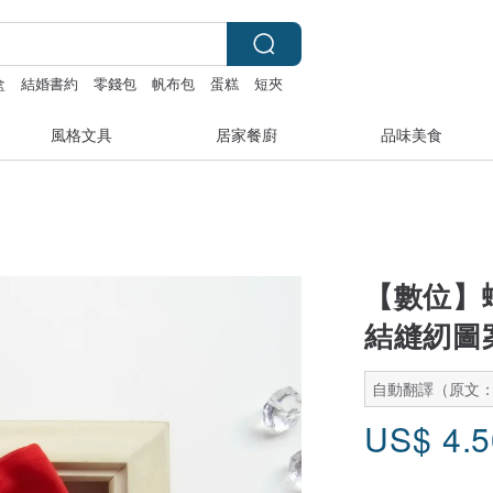
盒
結婚書約
零錢包
帆布包
蛋糕
短夾
風格文具
居家餐廚
品味美食
【數位】
結縫紉圖
自動翻譯（原文
US$
4.