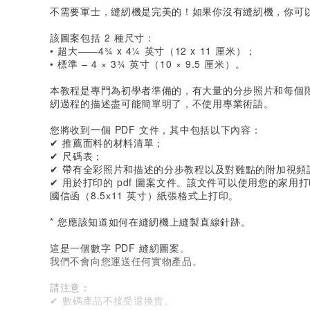
不需要軍士，縫紉機是完美的！如果你沒有縫紉機，你可
該圖案包括 2 種尺寸：
• 超大——4¾ x 4¼ 英寸（12 x 11 厘米）；
• 標準 – 4 × 3¾ 英寸（10 × 9.5 厘米）。
本教程是專門為初學者準備的，有大量的分步照片和每個
紉過程的描述盡可能簡單明了，不使用專業術語。
您將收到一個 PDF 文件，其中包括以下內容：
✔ 推薦面料的材料清單；
✔ 尺碼表；
✔ 帶有全彩照片和描述的分步教程以及對難點的附加視頻
✔ 用於打印的 pdf 圖案文件。該文件可以使用您的家用打印機
國信函（8.5х11 英寸）紙張格式上打印。
* 您應該知道如何在縫紉機上縫製直線針跡。
這是一個數字 PDF 縫紉圖案。
我們不會向您運送任何實物產品。
請注意：
✔ 數碼產品不接受退換貨。