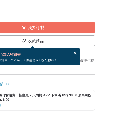
我要訂製
收藏商品
賀卡，結帳完成後填寫
電子賀卡是什麼？
心加入收藏夾
製」。付款後需製作 1 個工作天（不包含假日）才會提供檔
望清單不怕錯過，有優惠會立刻提醒你喔！
 (1)
i 幫你付運費！新會員 7 天內於 APP 下單滿 US$ 30.00 最高可折
 6.00
情