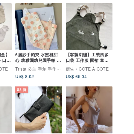
禮盒】
6層紗手帕夾 水蜜桃甜
【客製刺繡】工裝風多
 口水
心 幼稚園幼兒園手帕 新
口袋 工作服 圍裙 童裝
生兒彌月禮
共兩色
Trista 公主 手創 手作訂製寶寶禮物
ÔTE
廣告
CÔTE À CÔTE
US$ 8.02
US$ 65.04
88 折