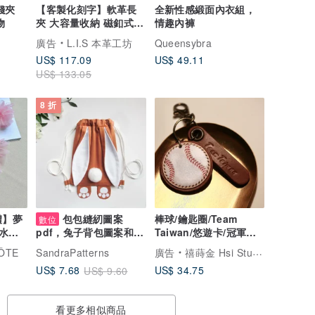
錢夾
【客製化刻字】軟革長
全新性感緞面內衣組，
物
夾 大容量收納 磁釦式
情趣內褲
生日禮物父親節禮物
廣告
L.I.S 本革工坊
Queensybra
US$ 117.09
US$ 49.11
US$ 133.05
8 折
禮】夢
包包縫紉圖案
棒球/鑰匙圈/Team
數位
水巾
Taiwan/悠遊卡/冠軍優
pdf，兔子背包圖案和教
惠/客製英文/免費贈吊飾
程，數字圖案
ÔTE
SandraPatterns
廣告
禧蒔金 Hsi Studio
US$ 34.75
US$ 7.68
US$ 9.60
看更多相似商品