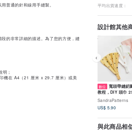
以用普通的針和線用手縫製。
平均出貨速度：
設計館其他
階段的非常詳細的描述。為了您的方便，縫
說明；
在 A4（21 厘米 x 29.7 厘米）或美
寬頭帶縫紉
數位
教程，DIY 頭巾 2
數字下載
SandraPatterns
US$ 5.90
與此商品相