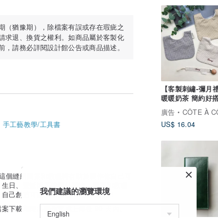
複製或分發此模式和教程。
期（猶豫期），除檔案有誤或存在瑕疵之
，我將非常樂意為您提供幫助。
請求退、換貨之權利。如商品屬於客製化
前，請務必詳閱設計館公告或商品描述。
【客製刺繡-彌月
暖暖奶茶 簡約好搭
巾
廣告
CÔTE À C
-
手工藝教學/工具書
US$ 16.04
結！ 這個縫紉圖案和教程將有助於製作你自己可
、生日、聖誕節等的絕佳禮物。圖案和教程
我們建議的瀏覽環境
。 自己創造可愛的小東西！ 立即購買！
案下載期限為製作完成上傳後 90 天內。