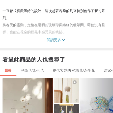
一直都很喜歡風鈴的設計，這次趁著春季的到來特別創作了新的系
列。
將春天的靈動，定格在透明的玻璃球與纖細的緞帶間。即使沒有聲
響，也能在花朵的輕晃中感受風的軌跡。
閱讀更多
目前有兩個顏色：
看過此商品的人也搜尋了
「春之鈴-櫻色 」
是漸層的、純粹的粉。
風鈴
乾燥花/永生花
提供客製的 乾燥花/永生花
居家
想像著櫻花綻放的春意，溫柔定格那一抹稍縱即逝的粉。
「春之鈴-繁花」
則是如紫陽花般的繾綣春色。
煙紫、淺藍與豆綠交織，如霧氣般氤氳，又不失明媚。