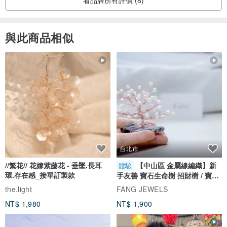
與此商品相似
台北市
//繁花// 花嫁紫藤花 - 垂墜.長耳
【中山區 金屬線編織】新
體驗
環.存在感_接單訂製款
手友善 寶石生命樹 招財樹 / 寶石
自選
the.light
FANG JEWELS
NT$ 1,980
NT$ 1,900