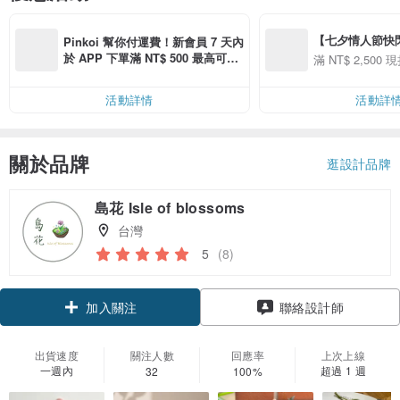
【七夕情人節快閃】8
Pinkoi 幫你付運費！新會員 7 天內
用 APP 購買任一
於 APP 下單滿 NT$ 500 最高可折
滿 NT$ 2,500 現
00 現折 NT$100
運費 NT$ 100
活動詳情
活動詳
關於品牌
逛設計品牌
島花 Isle of blossoms
台灣
5
(8)
加入關注
聯絡設計師
出貨速度
關注人數
回應率
上次上線
一週內
超過 1 週
32
100%