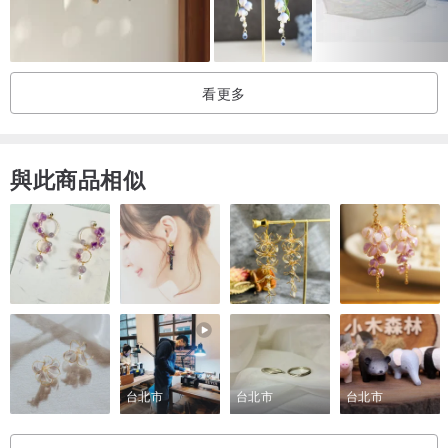
/
你喜歡哪一種，關於春天的低語呢？
看更多
—————————————————————
與此商品相似
尺寸：總長約43公分。
⚠️注意事項
1.使用花朵造型玻璃風鈴，內含永生繡球花、蝴蝶花及各式花葉材料
做搭配，若有花材缺貨花藝師會溝通用其他花材搭配。
2. 為可客製商品，如果想要跟照片不一樣的配色請與設計師聊聊～
3. 出貨需要5-7天，客製款可能時間會更長，請與設計師溝通確認。
台北市
台北市
台北市
4.此款花禮建議工作室自取，如果需要宅配請選擇黑貓宅配。
若需要拉拉配送也請聯繫設計師， 會再幫您改運費（自取改免運，