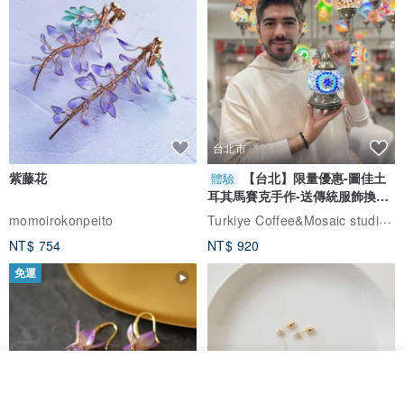
台北市
紫藤花
【台北】限量優惠-圖佳土
體驗
耳其馬賽克手作-送傳統服飾換裝
體驗
Turkiye Coffee&Mosaic studio土耳其咖啡與馬賽克燈工作坊
momoirokonpeito
NT$ 754
NT$ 920
免運
我要訂製
加入收藏
了解品牌