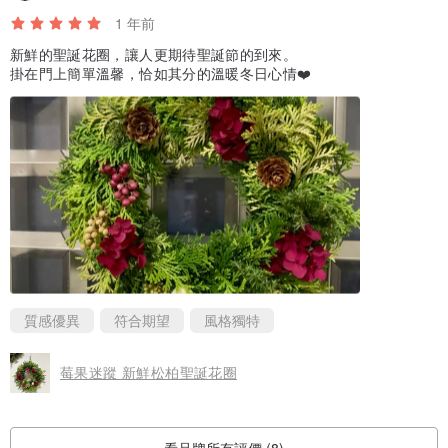
1 年前
新鮮的聖誕花圈，讓人更期待聖誕節的到來。
掛在門上簡單溫馨，恰如其分的溫暖冬日心情❤️
質感優異
符合期望
風格獨特
莓果迷蹤 新鮮松柏聖誕花圈
看品牌所有評價 (8)