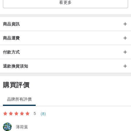
看更多
lala move改實際費用）
工作室地址：迪化街一段32巷12號5樓 （近永樂市場，距離捷運北門
站走路約10分鐘）
商品資訊
🌼保存方式
商品運費
1.請勿澆水或經常性觸摸，避免陽光直射。
付款方式
2. 永生花及乾燥花都很怕濕，若有必要可以除濕（不要冷風直吹
唷！花瓣可能會破碎！）
退款換貨須知
3.如果花禮上有灰塵附著，可以使用軟毛刷輕輕刷或是吹風機冷風輕
吹
購買評價
4.照顧得好花禮可以擺放1-2年沒問題唷！
品牌所有評價
5
(8)
薄荷葉