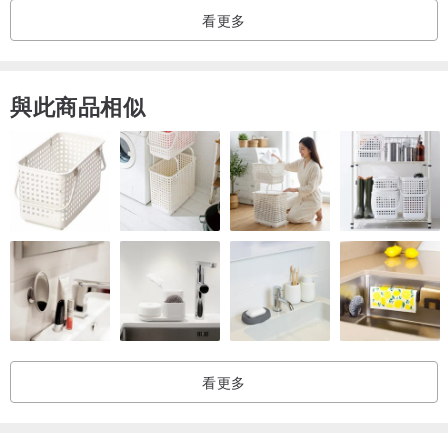
我們致力於平價且高質感的產品，香氛蠟燭、精油皆有通過國際SGS
看更多
檢驗標準，『Pavaruni』為時尚設計電商品牌，將所有實體店面的開
銷成本全部回饋給客戶，在保障高品質的同時，讓客戶能用平價的價
與此商品相似
格享受到名牌的品質。
『Pavaruni』取之於地球、回饋於地球，天然大豆蠟燭、植物精油、
以及所有產品都來自於地球的資源，每個月都會將部份收益，捐給友
善地球環境的組織，如：環境保護、森林海洋保護、動物保護、素食
推廣團體等，讓客戶購物所花的錢也更具意義。
您的香氛禮品第一選擇——『Pavaruni』
＿＿＿＿＿＿＿＿＿＿＿＿＿＿＿＿＿＿＿＿＿＿＿＿＿＿＿＿＿＿
＿＿＿＿＿＿＿＿＿
看更多
🌿植物香薰精油使用方式｜Use of plant essential oils