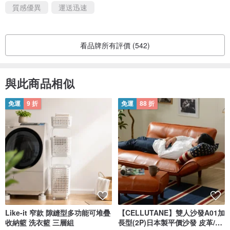
質感優異
運送迅速
🔹孕婦、孩童應先諮詢醫生再使用
🔹應放置在孩童拿不到的地方
＿＿＿＿＿＿＿＿＿＿＿＿＿＿＿＿＿＿＿＿＿＿＿＿＿＿＿＿＿＿
看品牌所有評價 (542)
＿＿＿＿＿＿＿＿＿
🌿植物香薰精油保存方式｜How to preserve plant essential oils
與此商品相似
🔹陰暗處避免陽光直曬
免運
9 折
免運
88 折
🔹未開封可保存五年
🔹已開封約可保存1～3年
（視植物而定，新鮮盡早使用佳）
🔹天然植物萃取，有沉澱物顏色為正常現象
＿＿＿＿＿＿＿＿＿＿＿＿＿＿＿＿＿＿＿＿＿＿＿＿＿＿＿＿＿＿
＿＿＿＿＿＿＿＿＿
🌱植物香薰精油介紹｜Introduction to plant essential oils
Like-it 窄款 隙縫型多功能可堆疊
【CELLUTANE】雙人沙發A01加
收納籃 洗衣籃 三層組
長型(2P)日本製平價沙發 皮革/燈