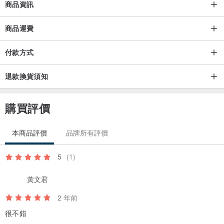
商品資訊
🔹滴於香薰機、水氧機使用
🔹滴在擴香石、擴香木上自然揮發
商品運費
🔹滴於香薰蠟燭、乾燥花上自然揮發
🔹加入香水瓶、噴霧瓶稀釋，噴於衣服上
付款方式
＿＿＿＿＿＿＿＿＿＿＿＿＿＿＿＿＿＿＿＿＿＿＿＿＿＿＿＿＿＿
退款換貨須知
＿＿＿＿＿＿＿＿＿
購買評價
🌿植物香薰精油注意事項｜Precautions for plant essential oils
本商品評價
品牌所有評價
🔹香薰精油只能用於聞使用
🔹香薰精油不可食用
5
(1)
🔹香薰精油不可作為按摩油使用
🔹香薰精油不可稀釋塗抹在皮膚上
黃文君
🔹香薰精油不可滴於眼睛
2 年前
🔹若使用中感到不適，應立即停止使用並諮詢醫生
很不錯
🔹過敏、特殊疾病史不可使用