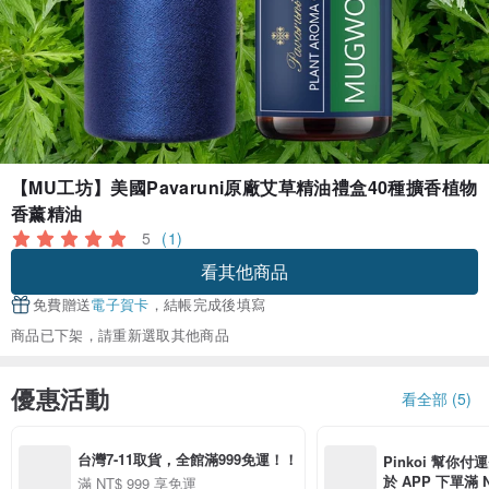
【MU工坊】美國Pavaruni原廠艾草精油禮盒40種擴香植物
香薰精油
5
(1)
看其他商品
免費贈送
電子賀卡
，結帳完成後填寫
商品已下架，請重新選取其他商品
優惠活動
看全部 (5)
台灣7-11取貨，全館滿999免運！！
Pinkoi 幫你付
於 APP 下單滿 
滿 NT$ 999 享免運