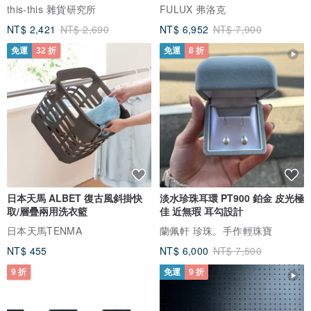
芯絨
this-this 雜貨研究所
FULUX 弗洛克
✴︎品牌：Pavaruni
NT$ 2,421
NT$ 2,690
NT$ 6,952
NT$ 7,900
✴︎容量：10ml
✴︎萃取方式：蒸餾法、冷壓法
免運
32 折
免運
8 折
✴︎萃取部位：全草、果皮、樹葉、樹脂、花瓣、葉片、樹皮、花蕾、
果實、根部
(根據每種植物不同萃取不同部位)
✴︎包裝：精美禮盒(封膜)+香薰植物精油
＿＿＿＿＿＿＿＿＿＿＿＿＿＿＿＿＿＿＿＿＿＿＿＿＿＿＿＿＿＿
＿＿＿＿＿＿＿＿＿
日本天馬 ALBET 復古風斜掛快
淡水珍珠耳環 PT900 鉑金 皮光極
🌿植物香薰精油常見問題｜Essential Oils FAQs
取/層疊兩用洗衣籃
佳 近無瑕 耳勾設計
日本天馬TENMA
蘭佩軒 珍珠。手作輕珠寶
●請問可以試聞嗎，是否有實體可以聞呢？
NT$ 455
NT$ 6,000
NT$ 7,500
Pavaruni並無實體店面，香薰精油皆為天然植物萃取，並非化學合成
9 折
免運
9 折
的人工香味，可以放心使用。若無法確定喜歡什麼味道，可以選熱門
植物如薰衣草、檸檬草、檀香、洋甘菊…等作為入門嘗試。