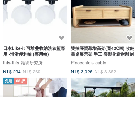
●植物香薰精油聞起來有功效嗎？
每個植物都有相對應的效果，但那必須做嚴格的實驗測試、臨床實驗
證明，我們不會隨意為了銷售而去誇大其功效，客戶可以上網查詢，
我們無法為其功用做任何保證，我們能保證的是使用喜歡的植物香薰
日本Like-it 可堆疊收納洗衣籃專
雙抽屜螢幕增高架(寬42CM) 收納
精油，心情會相當好。
用 -滑滑便利輪 (專用輪)
書桌展示架 手工 客製化雷射雕刻
this-this 雜貨研究所
Pinocchio’s cabin
●植物香薰精油是否安全
NT$ 234
NT$ 260
NT$ 3,026
NT$ 3,362
Pavaruni植物香薰精油皆有通過SGS國際檢驗無毒，並列出所有植物
免運
68 折
的萃取方式、部位，並非來路不明人工合成香精，可以放心
＿＿＿＿＿＿＿＿＿＿＿＿＿＿＿＿＿＿＿＿＿＿＿＿＿＿＿＿＿＿
＿＿＿＿＿＿＿＿＿
看其他商品
了解品牌
🔸Pavaruni退換貨政策｜Return & Exchange Policy
●收到貨鑑賞期七日內皆可退貨