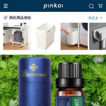
與此商品相似
看更多
1/9