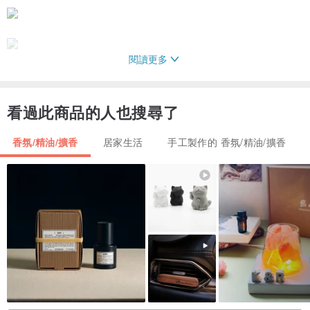
閱讀更多
看過此商品的人也搜尋了
＿＿＿＿＿＿＿＿＿＿＿＿＿＿＿＿＿＿＿＿＿＿＿＿＿＿＿＿＿＿
＿＿＿＿＿＿＿＿＿
香氛/精油/擴香
居家生活
手工製作的 香氛/精油/擴香
Pavaruni帕華洛尼網路授權經銷商
Pavaruni品牌故事｜Brand story
『Pavaruni美國帕華洛尼』(America Pavaruni International Trade
Global Group Co Limited)為2018年在歐美創立的時尚設計品牌，並
有國際商標註冊保護，通過電商平台銷售至美國、英國、德國、義大
利、法國、西班牙、日本…等國家，全世界皆有『Pavaruni』的品牌
愛用者，至今累計銷出超過一萬件禮品，深獲全世界客戶的喜愛與肯
定。