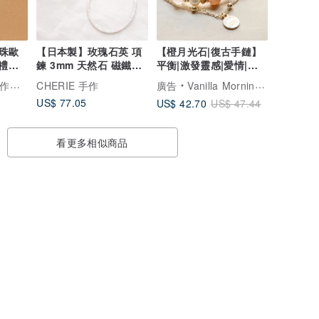
珠歐
【日本製】玫瑰石英 項
【橙月光石|復古手鏈】
日禮物
鍊 3mm 天然石 磁鐵扣
平衡|激發靈感|愛情|增
環 可選長度 40 50
強魅力|自信
輕珠寶
CHERIE 手作
廣告
Vanilla Morning 香草的早上
60cm 贈禮
US$ 77.05
US$ 42.70
US$ 47.44
看更多相似商品