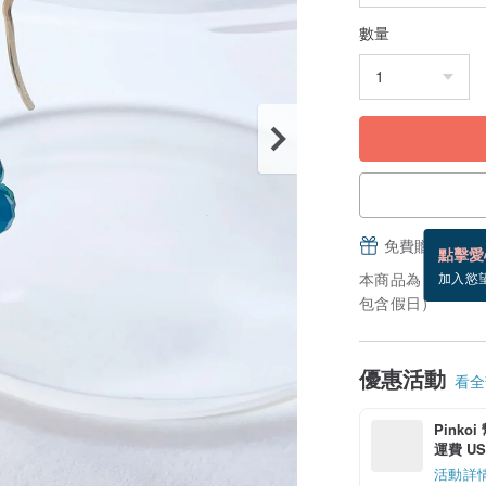
數量
免費贈送電子
點擊愛
本商品為「接單訂
加入慾
包含假日）
優惠活動
看全部
Pinko
運費 US$
活動詳