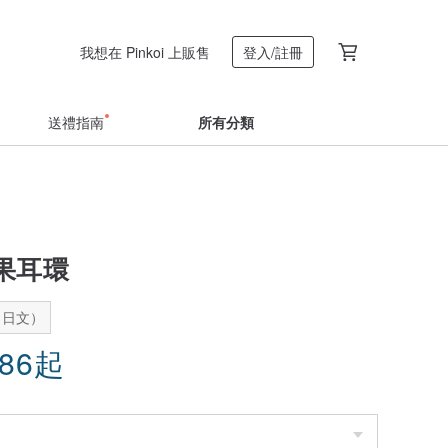
我想在 Pinkoi 上販售
登入/註冊
送禮指南
所有分類
果耳環
：日文）
.86
起