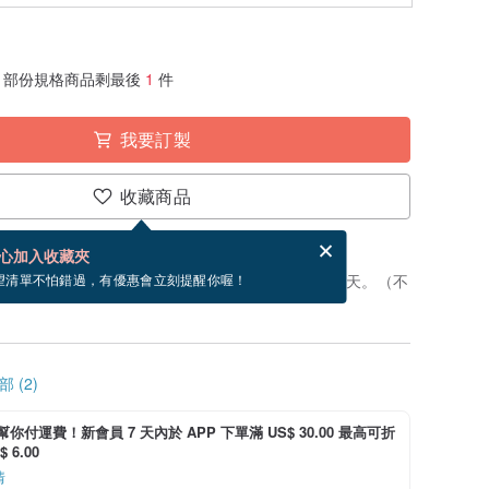
部份規格商品剩最後
1
件
我要訂製
收藏商品
賀卡，結帳完成後填寫
電子賀卡是什麼？
心加入收藏夾
製」。付款後，從開始製作到寄出商品為 7 個工作天。（不
望清單不怕錯過，有優惠會立刻提醒你喔！
 (2)
i 幫你付運費！新會員 7 天內於 APP 下單滿 US$ 30.00 最高可折
 6.00
情