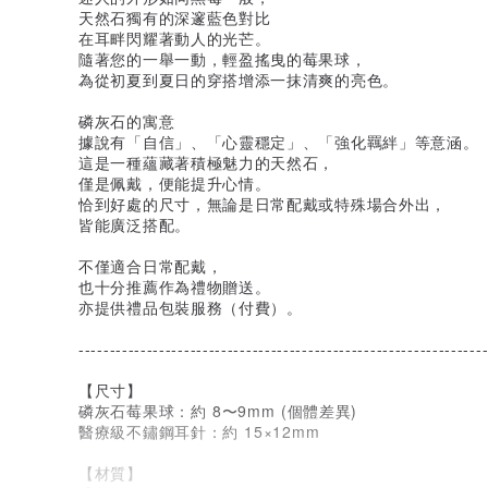
天然石獨有的深邃藍色對比
在耳畔閃耀著動人的光芒。
隨著您的一舉一動，輕盈搖曳的莓果球，
為從初夏到夏日的穿搭增添一抹清爽的亮色。
磷灰石的寓意
據說有「自信」、「心靈穩定」、「強化羈絆」等意涵。
這是一種蘊藏著積極魅力的天然石，
僅是佩戴，便能提升心情。
恰到好處的尺寸，無論是日常配戴或特殊場合外出，
皆能廣泛搭配。
不僅適合日常配戴，
也十分推薦作為禮物贈送。
亦提供禮品包裝服務（付費）。
-----------------------------------------------------------------
【尺寸】
磷灰石莓果球：約 8〜9mm (個體差異)
醫療級不鏽鋼耳針：約 15×12mm
【材質】