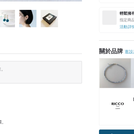
輕鬆擁
指定商
活動詳
關於品牌
逛設
確。
環。