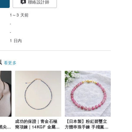
聯絡設計師
1～3 天前
-
-
1 日內
似
看更多
成功的保證 | 青金石極
【日本製】粉紅碧璽立
石黑尖晶
簡項鍊 | 14KGF 金屬配
方體串珠手鍊 手殘黨也