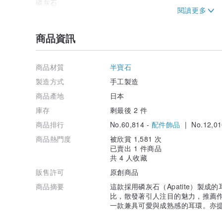
磷灰石
醫療級不鏽鋼耳針：SUS316 / 鍍金 (18K 金電鍍)
-----------------------------------------------------------------
商品資訊
【何謂醫療級不鏽鋼 316/316L】
商品材質
半寶石
在不鏽鋼材質中，過敏性極低的材質。
此為對金屬過敏者友善的材質，
製造方式
手工製造
即使是敏感肌膚者也能安心使用，
商品產地
日本
但若肌膚出現不適，請立即停止使用。
庫存
剩最後 2 件
*SUS316 / 鍍金，是經過金電鍍處理，
商品排行
No.60,814 -
配件飾品
| No.12,01
若長時間浸泡在水中或熱水中，或頻繁浸泡，
可能加速變色，敬請留意。
商品熱門度
被欣賞 1,581 次
已賣出 1 件商品
-----------------------------------------------------------------
共 4 人收藏
◼︎注意事項/購買前請詳閱◼︎
販售許可
原創商品
商品摘要
這款採用磷灰石（Apatite）製
因您的電腦環境可能影響商品色澤，
比，散發著引人注目的魅力，推薦
實際顏色可能與網頁顯示略有差異，敬請見諒。
一款兼具可愛與成熟感的耳環。亦
天然石因批次不同，可能存在色澤差異及個體差異。