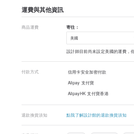
請理解並接受這是天然石獨有的特徵後再行訂購。
運費與其他資訊
所有商品皆為手工製作，個別成品可能存在些微差異，
請理解並接受後再行訂購。
商品運費
寄往：
由於商品多為精緻工藝，
配戴時請小心保護飾品。
美國
設計師目前尚未設定美國的運費，
付款方式
信用卡安全加密付款
Alipay 支付寶
AlipayHK 支付寶香港
退款換貨須知
點我了解設計館的退款換貨須知