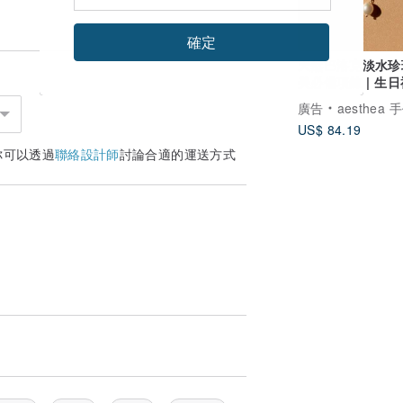
確定
天然巴洛克淡水珍
美必備項鍊 | 生
夏季穿搭
廣告
aesthea 手作
US$ 84.19
你可以透過
聯絡設計師
討論合適的運送方式