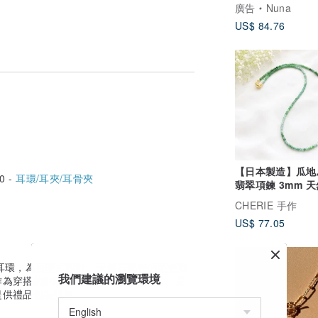
石 黃鐵礦 / 純銀 
廣告
Nuna
US$ 84.76
-
【日本製造】瓜地
0 -
耳環/耳夾/耳骨夾
翡翠項鍊 3mm 
漸層 磁吸扣 尺寸
CHERIE 手作
女性禮物
-
US$ 77.05
成的耳環，為垂墜式設計。天然石獨特的藍色對
我們建議的瀏覽環境
作為穿搭的點睛之筆。恰到好處的尺寸，是
提供禮品包裝服務。