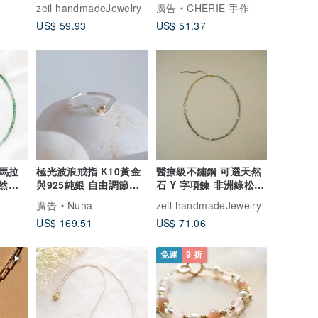
串珠
件 | 日本製鋼絲線材
能安心，零壓力的單觸
zeil handmadeJewelry
廣告
CHERIE 手作
式配戴
US$ 59.93
US$ 51.37
馬拉
極光波浪戒指 K10黃金
醫療級不鏽鋼 可選天然
天然石
與925純銀 自由調節尺
石 Y 字項鍊 非洲綠松石
可調
寸
銅髮晶 抗過敏
廣告
Nuna
zeil handmadeJewelry
US$ 169.51
US$ 71.06
免運
9 折