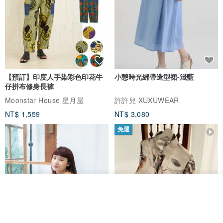
【預訂】印度人手染彩色印花牛
小憩時光綁帶造型裙-淺藍
仔拼布修身長褲
Moonstar House 星月屋
許許兒 XUXUWEAR
NT$ 1,559
NT$ 3,080
免運
放入購物車
加入收藏
了解品牌