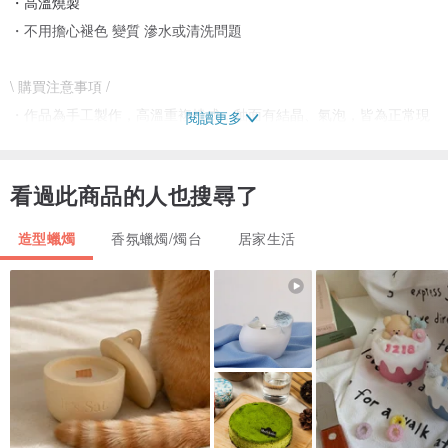
・高溫燒製
・不用擔心褪色 變質 滲水或清洗問題
\ 購買注意事項 /
・作品為手工製作，高溫重複燒成，釉面有結晶、氣泡，皆為正常現
閱讀更多
象
・有些微大小差異為正常現象
看過此商品的人也搜尋了
\ 如要訂製特定尺寸，歡迎告知 /
造型蠟燭
香氛蠟燭/燭台
居家生活