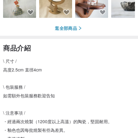
逛全部商品
商品介紹
\ 尺寸 /
高度2.5cm 直徑4cm
\ 包裝服務 /
如需額外包裝服務歡迎告知
\ 注意事項 /
・經過兩次燒製（1200度以上高溫）的陶瓷，堅固耐用。
・釉色也因每批燒製有些為差異。