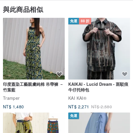
與此商品相似
免運
88 折
印度蓋染工藝親膚純棉 吊帶褲 －
KAIKAI - Lucid Dream - 斑駁痕
竹葉藍
牛仔托特包
Tramper
KAI KAI®
NT$ 1,480
NT$ 2,271
NT$ 2,580
免運