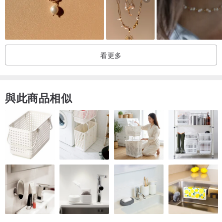
------------------------------------
【作品尺寸/配件說明】
看更多
水滴瓷珠長約2.2公分，方形銅環直徑3.5公分 。
贈送黑色蠟繩一條，可選45公分(到鎖骨)或60公分(到胸口)二選一，
均有延長鍊5公分。
與此商品相似
蠟繩可優惠換購為真皮皮繩(展示照片使用真皮皮繩)
【鍊繩材質說明】
黑色蠟繩主材質為棉較為柔軟。咖啡色真皮皮繩較結實耐用，皮革剛
開始較硬，戴久會自然變軟。
兩者都可碰水，但建議勿長時間碰水(洗澡、游泳等)以延長鍊繩使用
壽命。