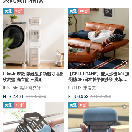
每月10號或20號為扣款日可自行選擇
主要使用軟體
述有些許差別，也可能保有手繪的筆觸痕跡，故每件作品都有獨一無
免運
9 折
免運
88 折
桌機：XQ（可幫您安裝專屬介面）
二的美，此為陶藝的一大樂趣，我的作品是要我自己也覺得滿意才會
手機：三竹
出貨給各位，若有顧慮請先與我聯繫確認。
*如想委託客製、訂購更多數量或其它尺寸，歡迎來訊聯絡。
【客製香水精油項鍊】請至此賣場詳閱說明 :
www.pinkoi.com/pro
duct/82pqPxhe
*可訂製無香水精油功能的一般項鍊(作品實心沒開孔洞)，請來訊聯絡
Like-it 窄款 隙縫型多功能可堆疊
【CELLUTANE】雙人沙發A01加
收納籃 洗衣籃 三層組
長型(2P)日本製平價沙發 皮革/燈
另開賣場。
芯絨
this-this 雜貨研究所
FULUX 弗洛克
NT$ 2,421
NT$ 2,690
NT$ 6,952
NT$ 7,900
免運
32 折
免運
8 折