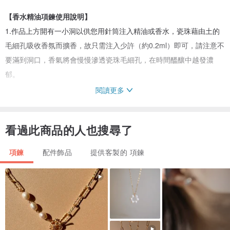
【香水精油項鍊使用說明】
1.作品上方開有一小洞以供您用針筒注入精油或香水，瓷珠藉由土的
毛細孔吸收香氛而擴香，故只需注入少許（約0.2ml）即可，請注意不
要滿到洞口，香氣將會慢慢滲透瓷珠毛細孔，在時間醞釀中越發濃
郁。
閱讀更多
2.瓷珠上有高溫防護釉，有效延緩精油揮發殆盡的速度，視精油本身
香味濃淡而定，每次注入精油後一般可維持數天，精油揮發完後仍能
看過此商品的人也搜尋了
持續散發淡淡香氣約一到兩週。
項鍊
配件飾品
提供客製的 項鍊
3.如想換不同精油，將清水或藥用酒精反覆注入瓷珠清洗至味道變淡
即可替換。
4.瓷珠歷經千度窯燒，不褪色也不變形，不用擔心精油會傷害到作
品，請安心使用。