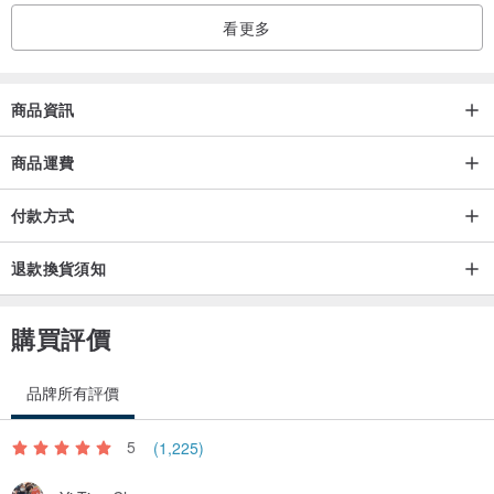
看更多
------------------------------------
商品資訊
🎁
【暖心送禮，免費提供禮盒包裝】
無須禮盒包裝請於備註欄備註，會改以氣泡紙妥善包裝。
商品運費
禮盒有三種顏色(如下圖)，隨機出貨。
付款方式
退款換貨須知
🎁
【免費索取小卡/代寫服務】
每件作品可索取一張空白小卡，如需小卡代寫直接將祝福內容寫在備
購買評價
註欄即可，字數限30個字以內，因是手寫故無法指定字體，卡片款式
為隨機。
品牌所有評價
●【備註欄範例】: 需要小卡代寫，代寫內容「(自填30字以內)」。
5
(1,225)