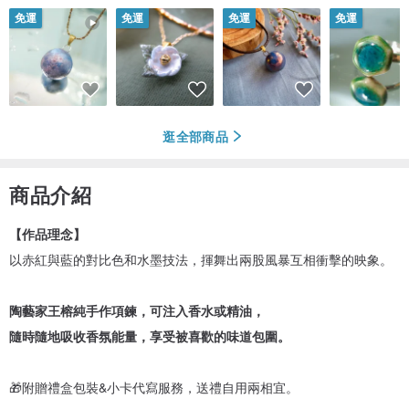
免運
免運
免運
免運
逛全部商品
商品介紹
【作品理念】
以赤紅與藍的對比色和水墨技法，揮舞出兩股風暴互相衝擊的映象。
陶藝家王榕純手作項鍊，可注入香水或精油，
隨時隨地吸收香氛能量，享受被喜歡的味道包圍。
🎁附贈禮盒包裝&小卡代寫服務，送禮自用兩相宜。