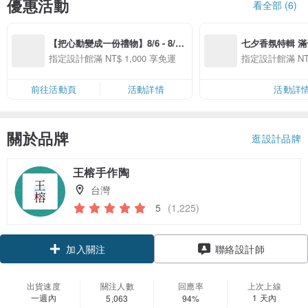
優惠活動
看全部 (6)
【把心動變成一份禮物】8/6 - 8/20 
七夕香氛特輯 
精選品牌全館滿 NT$1,000 免運
指定設計館滿 NT$ 1,000 享免運
指定設計館滿 NT$
前往活動頁
活動詳情
活動詳
關於品牌
逛設計品牌
王榕手作陶
台灣
5
(1,225)
領優惠券
聯絡設計師
加入關注
出貨速度
關注人數
回應率
上次上線
一週內
1 天內
5,063
94%