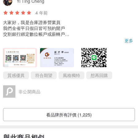
Yi Ting Cheng
4 年前
------------------------------------
大家好，我是合庫證券營業員
我們全省平日假日皆可預約開戶
【關於王榕手作陶】
交割銀行綁定數位帳戶或薪轉戶
再享利率優惠~
更多
陶藝家王榕個人陶藝工作室，專長利用瓷土創作質感晶瑩玉潤、療癒
如果有任何問題都歡迎私訊~😊
可愛的作品。
團開介紹5人以上來開戶（含家人同事朋友
另有折數優惠（不看量只看人數）
使用
【捻瓷創作】
技法，有別於一般陶瓷注漿方式製作，乃透過手工
量大單人就可享有手續優惠
揉捻將瓷土捏塑成形的手工藝。
另外我們也有自己開設的理財群組
質感優異
符合期望
風格獨特
想再回購
每件作品都是王榕親手捏製、雕刻、調釉、彩繪、數次高溫窯燒而
每日都會分享股市資訊唷
成，歷經數十道費工耗時的製作過程，打造出世界上只屬於您的，獨
如果覺得有幫助的話可以留下來
非公開商品
甚至可以邀請朋友們加入一起交流
一無二的存在。
連結私我索取~
合庫證優點：
*作品除了自己收藏，當生日禮物、交換禮物或情人節禮物等用途也很
看品牌所有評價 (1,225)
融資利率業界最低，適合當沖戶或信用戶
合適，希望能帶給您們每日好心情。
目前主推👇
台股定期定額手續費不限金額一檔1元
每檔最低申購金額為3000
與此商品相似
*純手工製作且窯燒為自然產色與收縮，顏色和尺寸樣貌等會和網頁描