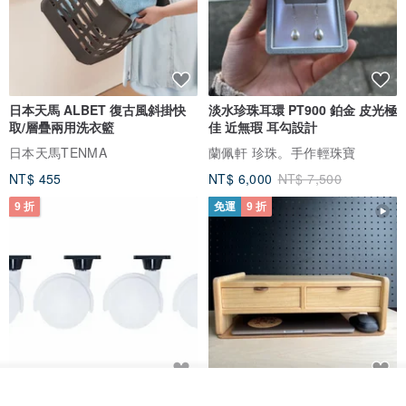
日本天馬 ALBET 復古風斜掛快
淡水珍珠耳環 PT900 鉑金 皮光極
取/層疊兩用洗衣籃
佳 近無瑕 耳勾設計
日本天馬TENMA
蘭佩軒 珍珠。手作輕珠寶
NT$ 455
NT$ 6,000
NT$ 7,500
9 折
免運
9 折
放入購物車
日本Like-it 可堆疊收納洗衣籃專
雙抽屜螢幕增高架(寬42CM) 收納