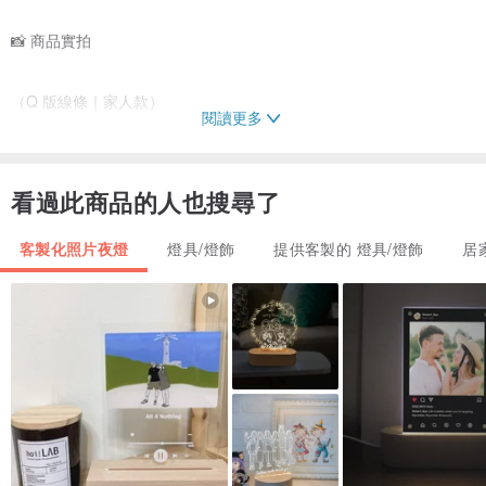
📸 商品實拍
（Q 版線條｜家人款）
閱讀更多
看過此商品的人也搜尋了
・客製化藍芽喇叭夜燈
客製化照片夜燈
燈具/燈飾
提供客製的 燈具/燈飾
居
・照片轉 Q 版線條插畫｜家人款
✨ 為什麼大家都選 MiniGarden 的家人夜燈？
✔ 照片轉 Q 版線條，保留神韻又耐看
✔ 光影柔和，適合放在客廳、床邊或書桌
✔ USB 供電，單盞可亮約 13 小時
✔ 可加刻家人名字、年份或一句祝福