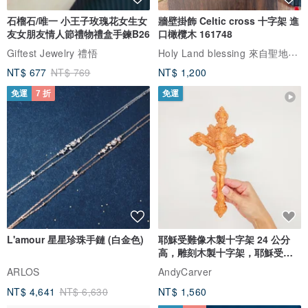
石榴石/唯一 小王子玫瑰花女生女
牆壁掛飾 Celtic cross 十字架 進
友女朋友情人節禮物禮盒手鍊B26
口橄欖木 161748
Holy Land blessing 來自聖地的祝福
Giftest Jewelry 禮悟
NT$ 677
NT$ 769
NT$ 1,200
免運
7 折
免運
L'amour 星星珍珠手鏈 (白金色)
耶穌受難像木製十字架 24 公分
高，雕刻木製十字架，耶穌受難
像天主教十字架
ARLOS
AndyCarver
NT$ 4,641
NT$ 6,630
NT$ 1,560