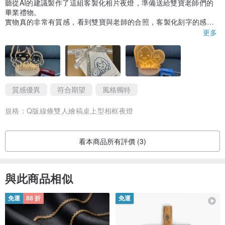
聽從AI的建議製作了這組客製化相片夜燈，準備送給雙寶老師們的
畢業禮物。
實物真的非常有質感，看到雙寶與老師的合照，客製化刻字的感
謝，暈黃的燈光醞釀著暖暖的回憶，真的很感動！
更多
💬 不確定照片適不適合？
💬 想討論人數、構圖或刻字內容？
質感優異
符合期望
風格獨特
👉 歡迎透過 Pinkoi 私訊聯絡，
我會協助你一起完成最適合你們家的版本。
規格：
Q版線條雙人繪稿桌上型相框夜燈
看本商品所有評價 (3)
與此商品相似
免運
88 折
免運