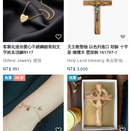
客製化迷你愛心不銹鋼鎖骨刻文
天主教聖物 以色列進口 耶穌 十字
字姓名項鍊N117
架 橄欖木 壁掛飾 161707-1
Holy Land blessing 來自聖地的祝福
Giftest Jewelry 禮悟
NT$ 951
NT$ 3,000
免運
88 折
免運