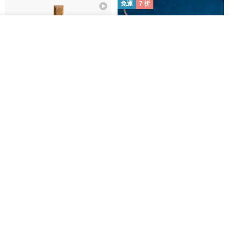
免運
7 折
我要訂製
加入收藏
了解品牌
基督教婚禮禮物 桌上擺設 橄欖木
La Joie 藍月亮石閃耀項鏈 (玫瑰
雙層站立十字架 木製底座
金)
161711
Holy Land blessing 來自聖地的祝福
ARLOS
NT$ 899
NT$ 6,536
NT$ 9,336
免運