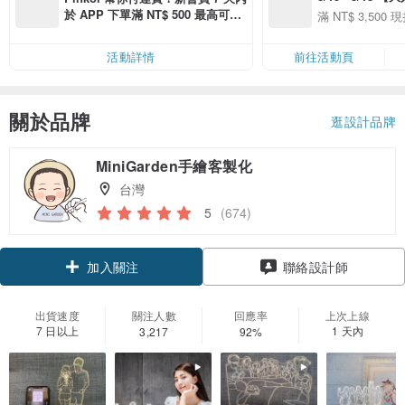
季】滿 NT$3500
於 APP 下單滿 NT$ 500 最高可折
滿 NT$ 3,500 現
50
運費 NT$ 100
50
活動詳情
前往活動頁
關於品牌
逛設計品牌
MiniGarden手繪客製化
台灣
5
(674)
加入關注
聯絡設計師
出貨速度
關注人數
回應率
上次上線
7 日以上
1 天內
3,217
92%