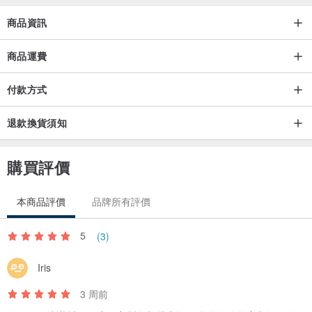
把這份陪伴與成長留下來，
商品資訊
讓家的樣子，
商品運費
在夜裡靜靜發光。
付款方式
📏 商品規格
退款換貨須知
・作品風格：Q 版質感線條插畫
・繪稿人數：依照片人數調整（親子／全家福皆可）
購買評價
・商品款式：藍芽喇叭夜燈（USB 充電）
・加字方式：可加名字／年份／祝福文字
本商品評價
品牌所有評價
5
(3)
Iris
3 周前