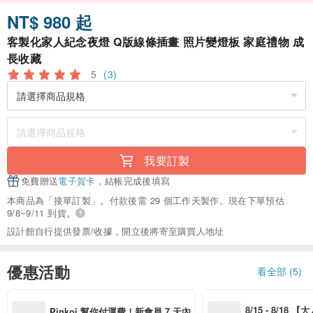
NT$ 980 起
客製化家人紀念夜燈 Q版線條插畫 照片變燈板 家庭禮物 成
長收藏
5
(3)
我要訂製
免費贈送
電子賀卡
，結帳完成後填寫
本商品為「接單訂製」。付款後需 29 個工作天製作。現在下單預估
9/8~9/11 到貨。
設計館自行提供發票/收據，開立後將寄至購買人地址
優惠活動
看全部 (5)
8/15 - 8/18 
Pinkoi 幫你付運費！新會員 7 天內