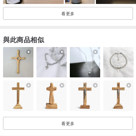
看更多
💛 作品背後的小故事（家人版）
有些畫面，
與此商品相似
不一定特別隆重，
卻會在某一天突然想起。
也許是一張全家一起拍的照片，
也許是孩子還小、
還會緊緊靠在你身邊的時候。
這盞夜燈記錄的，
不是某一個重要時刻，
而是一家人曾經一起站在那裡的樣子。
看更多
MiniGarden 用溫柔的 Q 版線條，