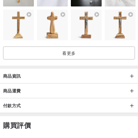
►手工餅乾嚴選六種口味（共12片）
A ☺ 楓糖
=> 法國頂級奶油BEURRE DOUX與淡淡的楓糖香氣編織，酥脆濃郁
卻不甜膩，核桃仁的點綴更增添口感，與茶一起享用，齒頰間跳躍著
看更多
淡淡的楓香茶香。
B ☺ 巧克力杏仁片
商品資訊
=> 經典的酥脆口感，發酵性的奶油油脂經烘焙與誘人的巧克力及可可
商品運費
粉交織成濃郁醇厚的香氣，杏仁的加入更增添餅乾的風味層次感，是
老少咸宜的經典口味
付款方式
C ☺ 國寶茶伯爵
購買評價
=> 南非國寶茶直接揉進麵糰裡，搭配伯爵茶配方，於是奶油的醇厚香
氣與茶中天然萃取的佛手柑迷人香氣相結合，呈現了迷人的風味，嘴