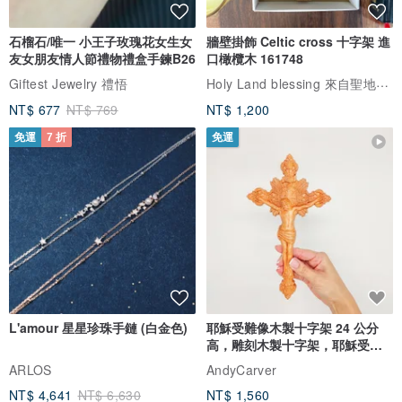
嚴選法國頂級奶油BEURRE DOUX【每一口都有獨特的精彩】
石榴石/唯一 小王子玫瑰花女生女
牆壁掛飾 Celtic cross 十字架 進
高達82%的乳脂含量
友女朋友情人節禮物禮盒手鍊B26
口橄欖木 161748
經烘焙托出的濃郁奶香氣
Holy Land blessing 來自聖地的祝福
Giftest Jewelry 禮悟
久久蕩漾于唇齒間
NT$ 677
NT$ 769
NT$ 1,200
每一口都有獨特的精彩
免運
7 折
免運
---------------------------------------------------------
【品質認證】
本茶品通過SGS或德國萊茵實驗室認證及通過農藥多重殘留分析測
驗，符合中華民國食品安全標準，可安心食用。
L'amour 星星珍珠手鏈 (白金色)
耶穌受難像木製十字架 24 公分
高，雕刻木製十字架，耶穌受難
✓ 主要成分： 法國進口頂級奶油BEURRE DOUX、糖、楓糖、蛋、
像天主教十字架
ARLOS
AndyCarver
麵粉、核桃 仁、國寶茶、佛手柑香料、南瓜子、可可粉、杏仁片、紅
NT$ 4,641
NT$ 6,630
NT$ 1,560