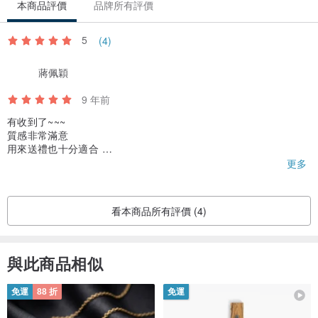
本商品評價
品牌所有評價
裡散發出典雅風味！
5
(4)
D ☺ 南瓜子芝麻
=> 健康養生的手工餅乾，入口吃到的是一顆顆飽滿南瓜子，伴隨著奶
蔣佩穎
油的濃郁奶香及芝麻香，醞釀出自然又獨特的風味！
9 年前
有收到了~~~
E ☺ 義式堅果
質感非常滿意
用來送禮也十分適合
=> 采法國頂級奶油BEURRE DOUX，搭配獨特肉桂香融合香脆的南
下次有機會會再回購喔?
更多
瓜子及杏仁果，組合出更加協調的美味，讓您享受幸福的下午茶！
F ☺ 焦糖碎片
看本商品所有評價 (4)
=> 結合巧克力豆與開心果製成，口感香脆又有巧克力的甜味！
與此商品相似
免運
88 折
免運