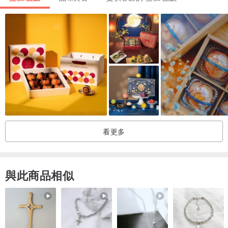
啜飲一口芬芳四溢的花茶
細嘗一口香濃酥脆的餅乾
這種味蕾的滋潤與滿腹之感
讓柔軟的心保持輕微敏感的觸覺
於是
浮躁的心慢慢沉澱
安靜與幸福瀰漫于心底
看更多
嚴選六種口味【滿足每種味蕾的好奇心】
內含六款手作餅乾(共12片)+六款花茶
與此商品相似
茶佐甜點 午後的小確幸
酥脆的手工餅乾與花茶一起享用
當茶湯沖散口中的餅乾氣味
齒頰間淡淡的奶香依然餘韻蕩漾