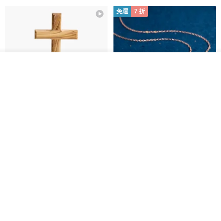
糖、肉桂粉、巧克力豆、開心果(蛋奶素者可食用)
免運
7 折
✓ 禮盒尺寸： 21x 13.8x 6.8 cm
✓ 規格： HERDOR精選好茶隨分享x6、手作餅乾6款(共12片)、精美
提袋x1；手作餅乾無色素，無防腐劑！
✓ 重量： 175g±10%/盒
看其他商品
✓ 保存期限： 手工餅乾未拆封且常溫保存情況下，最佳賞味期約30
了解品牌
天；花茶二年
✓ 保存方式： 避免高溫、潮濕、日光直射，常溫保存即可(也可放置
冰箱冷藏)；無添加防腐劑，開封後請儘快食用完畢，以免餅乾受潮軟
基督教婚禮禮物 桌上擺設 橄欖木
La Joie 藍月亮石閃耀項鏈 (玫瑰
雙層站立十字架 木製底座
金)
化。
161711
Holy Land blessing 來自聖地的祝福
ARLOS
✓ 運送方式： 常溫宅配
NT$ 899
NT$ 6,536
NT$ 9,336
✓ 產地：台灣 手工製作
免運
＊＊備註：手作餅乾秉持手工現做原則，付款完成後須等2至4個工作
天送達，感謝您的訂購與耐心等候!(限台灣本島)