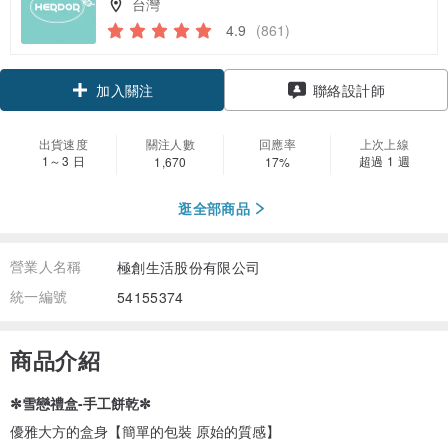
台灣
4.9
(861)
領優惠券
聯絡設計師
加入關注
出貨速度
關注人數
回應率
上次上線
1～3 日
超過 1 週
1,670
17%
逛全部商品
營業人名稱
極創生活股份有限公司
統一編號
54155374
商品介紹
✼雪戀禮盒-手工餅乾✼
優雅大方的盒身【簡單的包裝 原始的質感】