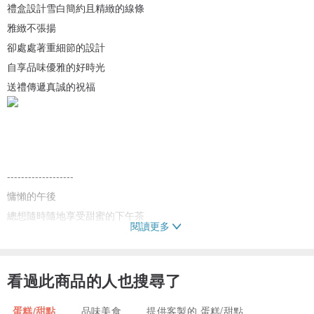
禮盒設計雪白簡約且精緻的線條
雅緻不張揚
卻處處著重細節的設計
自享品味優雅的好時光
送禮傳遞真誠的祝福
-------------------
慵懶的午後
總想隨時隨地享受甜蜜的下午茶
閱讀更多
讓味蕾
這個好奇的小朋友得以滿足
更讓忙碌的身心得到寬慰
看過此商品的人也搜尋了
蛋糕/甜點
品味美食
提供客製的 蛋糕/甜點
或許