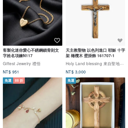
-------------------
搭配六款花茶【茶佐甜點 午後的小確幸】
六款經典HERDOR花茶與原味茶
讓喜愛茶並懂茶的您
可以依照心情品味不同風味好茶
客製化迷你愛心不銹鋼鎖骨刻文
天主教聖物 以色列進口 耶穌 十字
字姓名項鍊N117
架 橄欖木 壁掛飾 161707-1
Holy Land blessing 來自聖地的祝福
Giftest Jewelry 禮悟
台灣茶不同於英式、法式茶
NT$ 951
NT$ 3,000
更多了份人文歷史感及在地熱情
一直是愛茶人士首選
免運
88 折
免運
也是傳達心意的最佳禮物
-------------------