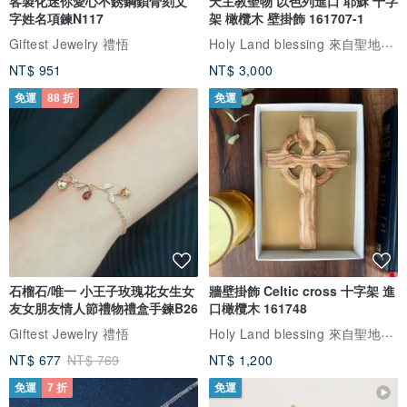
客製化迷你愛心不銹鋼鎖骨刻文
天主教聖物 以色列進口 耶穌 十字
字姓名項鍊N117
架 橄欖木 壁掛飾 161707-1
Holy Land blessing 來自聖地的祝福
Giftest Jewelry 禮悟
NT$ 951
NT$ 3,000
免運
88 折
免運
石榴石/唯一 小王子玫瑰花女生女
牆壁掛飾 Celtic cross 十字架 進
友女朋友情人節禮物禮盒手鍊B26
口橄欖木 161748
Holy Land blessing 來自聖地的祝福
Giftest Jewelry 禮悟
NT$ 677
NT$ 769
NT$ 1,200
免運
7 折
免運