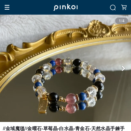
1/4
//金域魔毯//金曜石-草莓晶-白水晶-青金石-天然水晶手鍊手