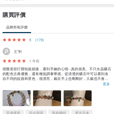
＊保固：
購買評價
①持有我們的背卡，將享有1年內免費換線服務，但需自付來回運費。
②14K包金飾品褪色可寄回來更換，但需酌收工本材料費及來回運
品牌所有評價
費。
5
(178)
王*軒
1 年前
很難形容打開包裝紙後，看到手鍊的心情--真的很美。不只水晶礦石
的配色古典優雅，還有種低調奢華感。從清透的礦石中可以看到各
自不同的紋路和景色，很漂亮，戴在手上也剛剛好，久戴也不會不
適，很高興自己能遇見這條手鍊，謝謝設計師。
更多
質感優異
符合期望
風格獨特
運送迅速