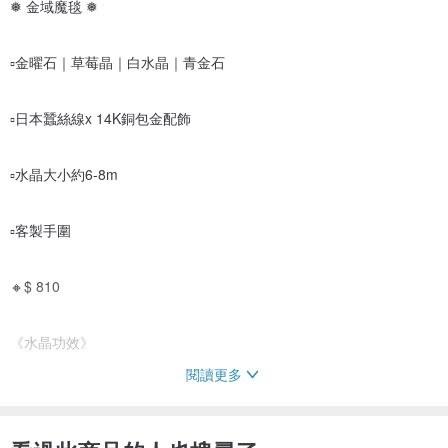
❅ 金域魔毯 ❅
▫️金曜石｜草莓晶｜白水晶｜青金石
▫️日本蠶絲線x 14K銅包金配飾
▫️水晶大小約6-8m
▫️客製手圍
🔸$ 810
《水晶功效》
閱讀更多
✼草莓晶
- 增強愛情運。