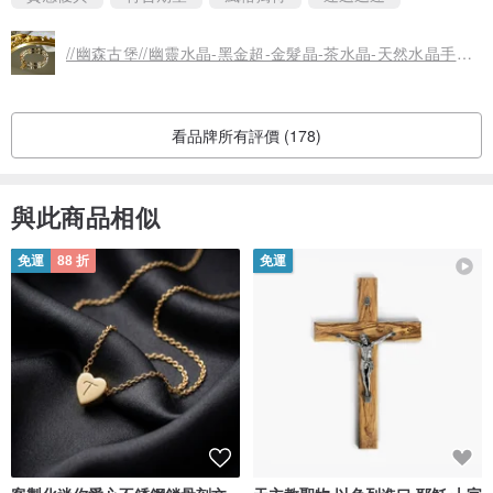
//幽森古堡//幽靈水晶-黑金超-金髮晶-茶水晶-天然水晶手鍊手串
看品牌所有評價 (178)
與此商品相似
免運
88 折
免運