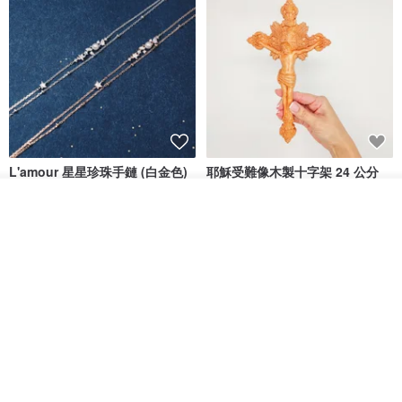
L'amour 星星珍珠手鏈 (白金色)
耶穌受難像木製十字架 24 公分
高，雕刻木製十字架，耶穌受難
像天主教十字架
看其他商品
ARLOS
AndyCarver
了解品牌
NT$ 4,641
NT$ 6,630
NT$ 1,560
免運
7 折