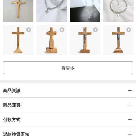
-招財守財。
-去晦氣辟邪保平安。
-恢復精神。
-防小人。
｜購買須知｜
＊水晶功效為寓意象徵，如有身體不適請盡速就醫。
＊Crystal Elf 皆使用天然水晶，因此每條手鍊的水晶獨一無二，不可
看更多
能完全一樣，有棉絮、冰裂、礦缺、黑點雜質爲天然之現象，介意者
請斟酌購買。
＊照片由iphone12無調色濾鏡室內自然光拍攝，如因外在因素導致些
商品資訊
微色彩偏差，一切以實物為主。
＊手圍若無特別註記一率製作為合手。
商品運費
＊手鍊會配合手圍做一些細微調整。
付款方式
＊實際商品會因每批水晶、配飾材料不同略有些微差距。
＊寄出前皆會傳送照片給買家確認，無提供退換服務。
退款換貨須知