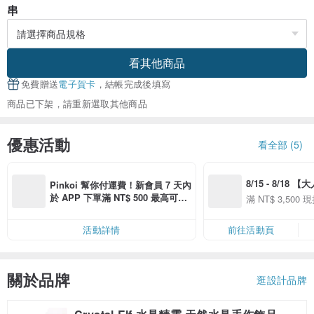
串
看其他商品
免費贈送
電子賀卡
，結帳完成後填寫
商品已下架，請重新選取其他商品
優惠活動
看全部 (5)
8/15 - 8/18 
Pinkoi 幫你付運費！新會員 7 天內
季】滿 NT$3500
於 APP 下單滿 NT$ 500 最高可折
滿 NT$ 3,500 現
50
運費 NT$ 100
50
活動詳情
前往活動頁
關於品牌
逛設計品牌