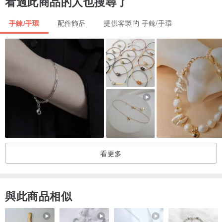
看過此商品的人也搜尋了
- 增強人際關係。
- 圓融。
手鍊/手環
配件飾品
提供客製的 手鍊/手環
- 思緒清晰。
✼白水晶
- 可平衡及淨化自身、周遭磁場。
- 排解負面、焦慮低落情緒，增加正能量。
- 提高專注力。
✼金青石
-冷靜、理性。
看更多
-集中注意力。
-緩解焦慮、思緒雜亂。
-驅除周圍邪氣、祈福轉運。
與此商品相似
✼金曜石