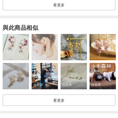
看更多
★。關於上衣。★
與此商品相似
＋NEGA C. 復古圓領蕾絲半透明網紗圓台袖上衣＋
拼色細節增添復古氣息
配着精緻的半透明網紗袖設計，
增添滿滿的少女感。
台北市
台北市
台北市
看更多