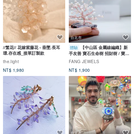
澳門設計×中國手工用心製作
★。模待資料。★
身高：171cm/穿S碼
台北市
三圍：80-61-88
模待身穿S碼
//繁花// 花嫁紫藤花 - 垂墜.長耳
【中山區 金屬線編織】新
體驗
環.存在感_接單訂製款
手友善 寶石生命樹 招財樹 / 寶石
自選
the.light
FANG JEWELS
★。購買需知。★
NT$ 1,980
NT$ 1,900
→所以照片方以實物拍攝，己盡量呈現實物顏色，因燈光或螢幕亮度
等原因會影響商品顏色，請以實際商品顏色為準。
→手作衣服尺寸均為人手實物平放量度，手工測量誤差在2-3cm皆屬
正 常。若有關尺寸、 顏色、 布料等問題，歡迎在下單前向我們查詢
喔。售出後我們不接受以尺寸/色差/個人喜好等為由提供退換貨，請各
位買家下單前確認商品尺寸與細節。
台北市