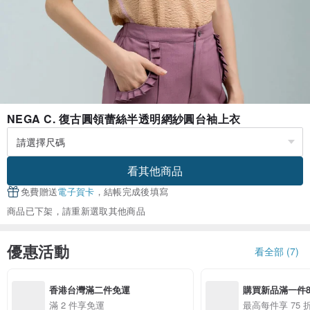
NEGA C. 復古圓領蕾絲半透明網紗圓台袖上衣
看其他商品
免費贈送
電子賀卡
，結帳完成後填寫
商品已下架，請重新選取其他商品
優惠活動
看全部 (7)
香港台灣滿二件免運
購買新品滿一件8折
優惠
滿 2 件享免運
最高每件享 75 