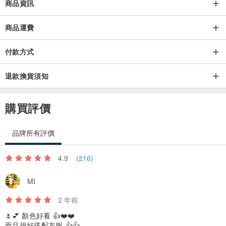
商品資訊
商品運費
付款方式
退款換貨須知
購買評價
★。穿搭重點。★
上衣上班的時候可以配上西裝裙或西褲，
品牌所有評價
如果休閒時穿的話，搭配牛仔褲也不錯的哦。
4.9
(216)
★。布料簡介。★
51%聚酯纖維/48%綿/1%彈性纖維
MI
凹凸紋路觸感, 格仔暗花紋路, 少許彈性
2 年前
上身不會透光,不需要再打底。
🌷💕 顏色好看 👍❤️❤️
而且很好搭配衣服 👍👍