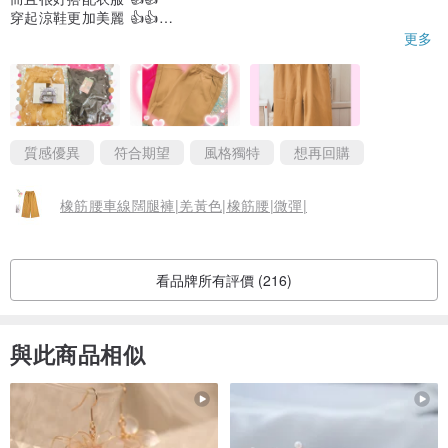
★。版型。★
穿起涼鞋更加美麗 👍👍
謝謝您❤️❤️❤️
更多
圓領修肩
腰身略寬鬆，不貼身
長度～前短後長
質感優異
符合期望
風格獨特
想再回購
→S碼~肩寬:34cm, 胸闊: 47cm, 袖長: 20cm, 衫長前:55cm, 衫長
後:64cm
橡筋腰車線闊腿褲|羌黃色|橡筋腰|微彈|
→M碼~肩寬:35cm, 胸闊: 51cm, 袖長(左): 21cm衫長前:59cm, 衫長
後:66cm
看品牌所有評價 (216)
與此商品相似
★。顏色。★
橘子色
★。設計/產地。★