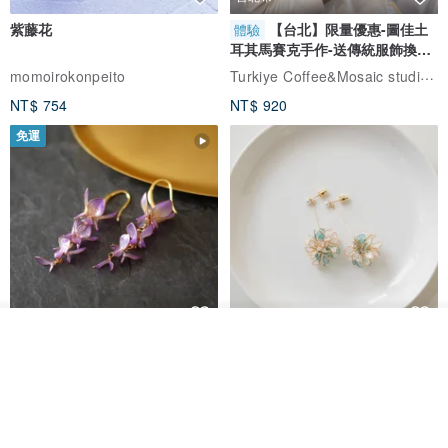
紫藤花
【台北】限量優惠-圖佳土
體驗
★。洗滌方法。★
耳其馬賽克手作-送傳統服飾換裝
體驗
Turkiye Coffee&Mosaic studio土耳其咖啡與馬賽克燈工作坊
momoirokonpeito
→可冷水機洗,建議先將衣物由內返轉,放入洗衣網袋後再進行機洗。
NT$ 754
NT$ 920
→清洗時請勿使用漂白水或含漂成份之洗衣粉/液。
免運
→建議自然風干,乾避免使用干衣機進行干衣程序。
→建議與同色系/深色衣服清洗。
→請好好愛惜手作衣服, 請勿過份捽洗。
台灣客人請注意
：
為能更快將作品送至您的手中，本店將使用順豐快遞寄送～但寄送順
豐至台灣需要您提供身分證號及進行身份認證，未提供身分證字號之
台灣客戶，本店將使用澳門郵政空運掛號寄出，寄件期會長達或超過
看其他商品
藤花 煌 耳環・耳夾
【繁花計畫】- 清冰
一個月哦～～
了解品牌
Dip art -nachugo-
紅花 hunghua
NT$ 2,125
NT$ 720