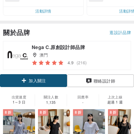
活動詳情
活動詳
關於品牌
逛設計品牌
Nega C.原創設計師品牌
澳門
4.9
(216)
加入關注
聯絡設計師
出貨速度
關注人數
回應率
上次上線
1～3 日
超過 1 週
1,135
-
8 折
8 折
8 折
8 折