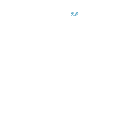
理解，
更多
慮再回購