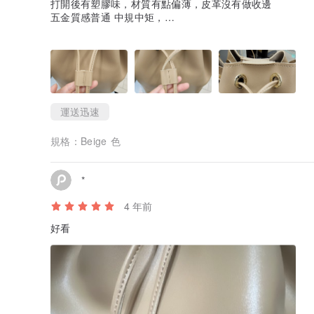
打開後有塑膠味，材質有點偏薄，皮革沒有做收邊
五金質感普通 中規中矩，
束口的地方 接縫處應該要朝下比較好看 怎麼會朝上 有點不
款式是我喜歡的，大小適中，容量也不錯
原價的話絕對不會購買，如果有比現在更優惠的價格才會考
運送迅速
規格：
Beige 色
*
4 年前
好看