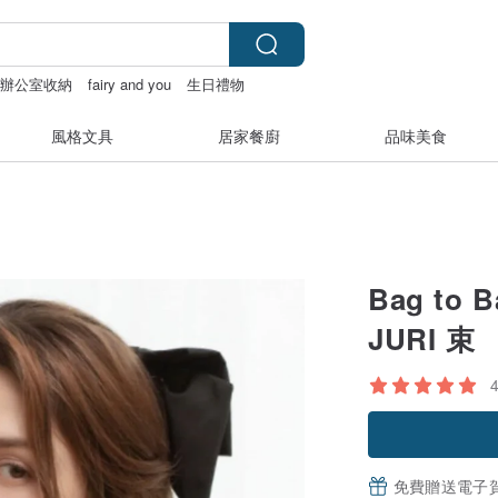
辦公室收納
fairy and you
生日禮物
風格文具
居家餐廚
品味美食
Bag to 
JURI 束
免費贈送電子