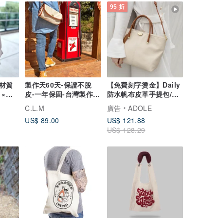
95 折
材質
製作天60天-保證不脫
【免費刻字燙金】Daily
 ×
皮-一年保固-台灣製作-
防水帆布皮革手提包/米
純素皮革-/小波蘭側背
(客製化禮物)
C.L.M
廣告
ADOLE
US$ 89.00
US$ 121.88
US$ 128.29