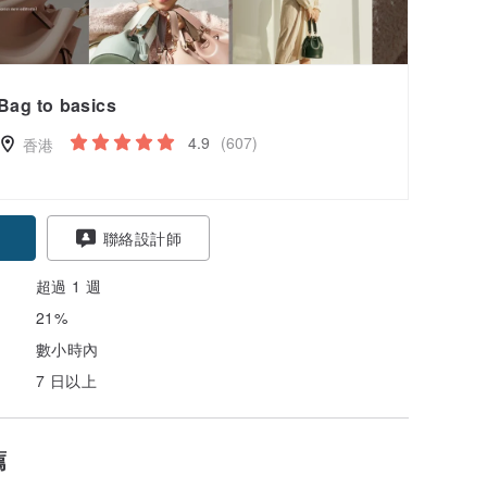
Bag to basics
4.9
(607)
香港
聯絡設計師
超過 1 週
21%
數小時內
7 日以上
薦