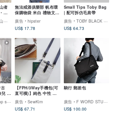
山者
無法戒酒俱樂部 帆布環
Small Tips Toby Bag
・健
保購物袋 米白 禮物文青
| 配可拆仿毛肩帶
・戶
聖誕交換托特包
slowhike｜慢悠登山者的山系裝備
廣告
hipster
廣告
TOBY BLACK 托比小黑
托特
US$ 17.78
US$ 64.73
・防水・
中古
【FPH/3Way手機包(可
騎行 郵差包
奈兒 肩
直可橫)】純色 中性 灰
go
白 胚白 日本帆布先染
送中古包專賣店
廣告
SewKim
廣告
F WORD STUDIO
US$ 67.71
US$ 100.00
czz