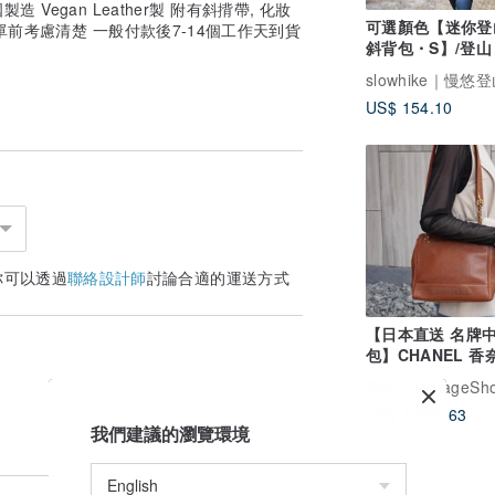
國製造 Vegan Leather製 附有斜揹帶, 化妝
可選顏色【迷你登
單前考慮清楚 一般付款後7-14個工作天到貨
斜背包・S】/登山
行・露營・音樂祭
外活動・側背包・
US$ 154.10
包・slowhike
輕量
你可以透過
聯絡設計師
討論合適的運送方式
【日本直送 名牌
包】CHANEL 香
背包 棕色 經典 Lo
廣告
VintageShop solo 日本直
皮革 魚子醬皮革
US$ 1,868.63
vintage 中古 xuf
我們建議的瀏覽環境