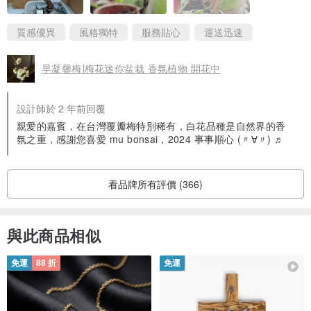
質感優異
風格獨特
服務貼心
運送迅速
早凝馨梅∣梅花迷你盆栽 香氛植物 開花中
設計師於 2 年前回覆
親愛的嘉賓，在台灣覆瓣梅特別稀有，白花品種是自然界的香
氛之重，感謝您喜愛 mu bonsai，2024 事事順心 (〃∀〃) ♬
看品牌所有評價 (366)
與此商品相似
免運
88 折
免運