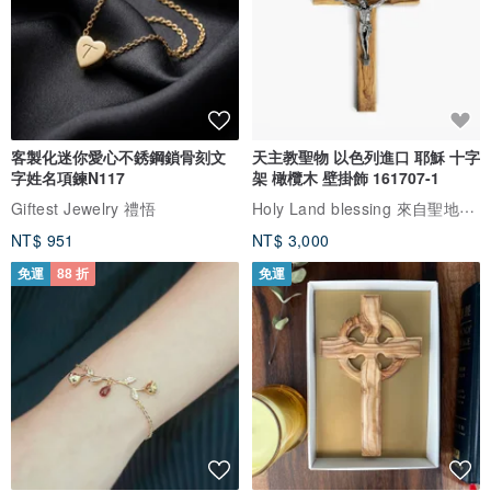
客製化迷你愛心不銹鋼鎖骨刻文
天主教聖物 以色列進口 耶穌 十字
字姓名項鍊N117
架 橄欖木 壁掛飾 161707-1
Holy Land blessing 來自聖地的祝福
Giftest Jewelry 禮悟
NT$ 951
NT$ 3,000
免運
88 折
免運