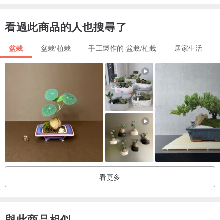
日本盆栽菊∣桃色花
創作迷你山野草的經典盆栽菊
看過此商品的人也搜尋了
滿花苞、開花中 花期長
花瓣圓短超可愛，台灣在地培養
盆栽
盆栽/植栽
手工製作的 盆栽/植栽
居家生活
長勢很強，開花性極佳
通常秋冬為盛花期，一朵花7~10天，花苞多
/現貨/
圖1~7，拍攝日 2026 6/4
素材｜日本盆栽菊、姬木賊、縞蔓穗、小葉斑葉柾木、苔丘
日本縞蔓穗冬日落葉，初春來葉時會夾帶花苞(圖9)
襯淺水盤輕鬆養護，隨箱附上養護說明卡
看更多
搭配強健少見的小葉柾木
還有漂亮苔丘，苔玉迷你盆栽
盆栽菊具花芽，點綴兩三朵意境滿分
與此商品相似