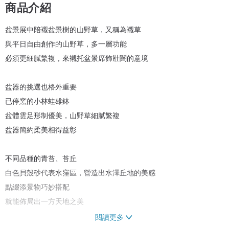
商品介紹
盆景展中陪襯盆景樹的山野草，又稱為襯草
與平日自由創作的山野草，多一層功能
必須更細膩繁複，來襯托盆景席飾壯闊的意境
盆器的挑選也格外重要
已停窯的小林蛙雄鉢
盆體雲足形制優美，山野草細膩繁複
盆器簡約柔美相得益彰
不同品種的青苔、苔丘
白色貝殼砂代表水窪區，營造出水澤丘地的美感
點綴添景物巧妙搭配
就能佈局出一方天地之美
閱讀更多