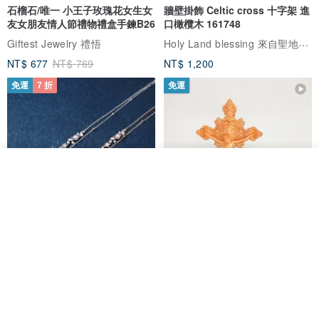
石榴石/唯一 小王子玫瑰花女生女
牆壁掛飾 Celtic cross 十字架 進
友女朋友情人節禮物禮盒手鍊B26
口橄欖木 161748
Holy Land blessing 來自聖地的祝福
Giftest Jewelry 禮悟
NT$ 677
NT$ 769
NT$ 1,200
免運
7 折
免運
放入購物車
加入收藏
了解品牌
L'amour 星星珍珠手鏈 (白金色)
耶穌受難像木製十字架 24 公分
高，雕刻木製十字架，耶穌受難
像天主教十字架
ARLOS
AndyCarver
NT$ 4,641
NT$ 6,630
NT$ 1,560
免運
7 折