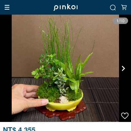
1/10
NT$ 4,355