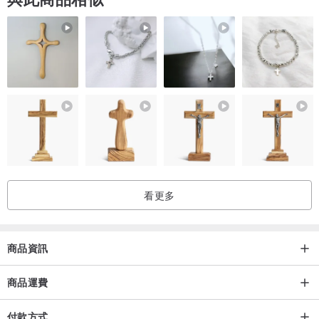
實現指尖上的花庭
圖8，盆栽菊開花示意圖
圖9，縞蔓穗花圖
圖10，盆景席飾參考圖
/種植難度/ 盆栽菊 ★☆☆☆☆
---------------------------------------------------------------------------
澆水運動∣在欣賞美麗植物的同時，每日定時給水
土壤介質∣日本赤玉土(顆粒土)、水苔
看更多
置場∣陽台、擺放通風的室內欣賞5~7天再移至陽台
陽光∣約3~小時日曬(曬到植株)，避開正午的太陽
---------------------------------------------------------------------------
商品資訊
商品運費
付款方式