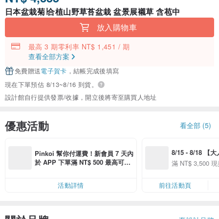
日本盆栽菊∣合植山野草苔盆栽 盆景展襯草 含苞中
放入購物車
最高 3 期零利率 NT$ 1,451 / 期
查看全部方案
免費贈送
電子賀卡
，結帳完成後填寫
現在下單預估 8/13~8/16 到貨。
設計館自行提供發票/收據，開立後將寄至購買人地址
優惠活動
看全部 (5)
8/15 - 8/18 
Pinkoi 幫你付運費！新會員 7 天內
季】滿 NT$3500
於 APP 下單滿 NT$ 500 最高可折
滿 NT$ 3,500 現
50
運費 NT$ 100
50
活動詳情
前往活動頁