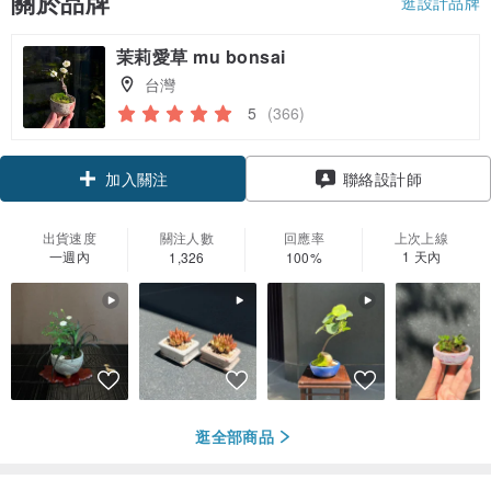
關於品牌
逛設計品牌
茉莉愛草 mu bonsai
台灣
5
(366)
加入關注
聯絡設計師
出貨速度
關注人數
回應率
上次上線
一週內
1 天內
1,326
100%
逛全部商品