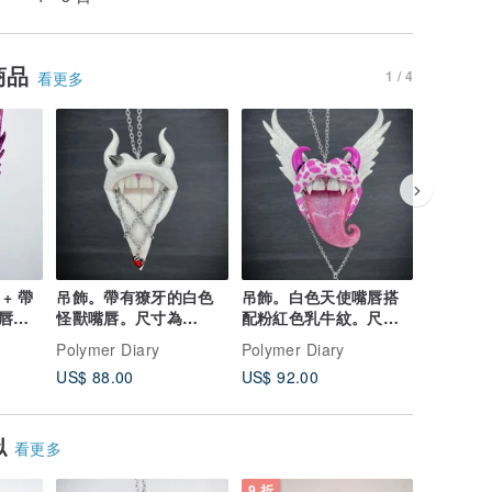
商品
1 / 4
看更多
+ 帶
吊飾。帶有獠牙的白色
吊飾。白色天使嘴唇搭
墜飾。墮
唇。
怪獸嘴唇。尺寸為
配粉紅色乳牛紋。尺寸
搭配一頂
公分。
8.5x5 公分。
大，11x8.5 公分。
冠。大型尺
Polymer Diary
Polymer Diary
Polymer 
分。
US$ 88.00
US$ 92.00
US$ 95.
似
看更多
9 折