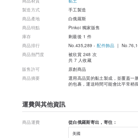
商品材質
黏土
製造方式
手工製造
商品產地
白俄羅斯
商品特點
Pinkoi 獨家販售
庫存
剩最後 1 件
商品排行
No.435,289 -
配件飾品
| No.76,1
商品熱門度
被欣賞 248 次
共 7 人收藏
販售許可
原創商品
商品摘要
選用高品質的黏土製成，並覆蓋一層
的包裹，運送時間可能會比平常稍長（約
運費與其他資訊
商品運費
從白俄羅斯寄出，寄往：
美國