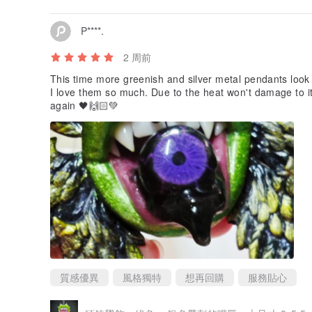
P****.
2 周前
This time more greenish and silver metal pendants look
I love them so much. Due to the heat won't damage to 
again 🖤🙌🏻💚
質感優異
風格獨特
想再回購
服務貼心