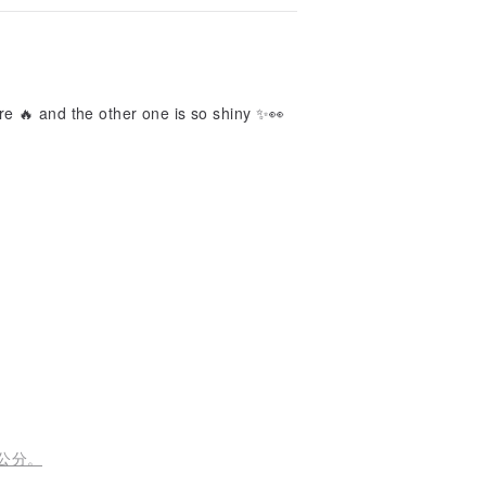
fire 🔥 and the other one is so shiny ✨👀
 公分。