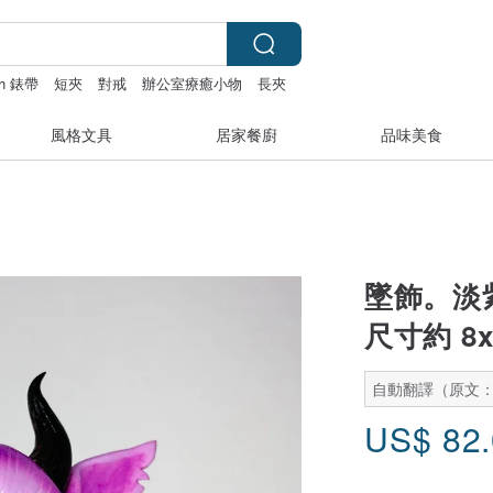
ch 錶帶
短夾
對戒
辦公室療癒小物
長夾
風格文具
居家餐廚
品味美食
墜飾。淡
尺寸約 8x
自動翻譯（原文
US$
82