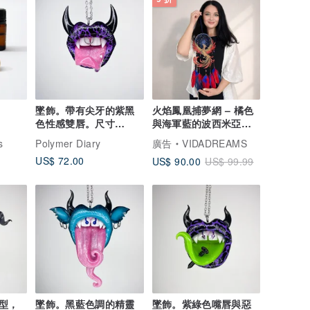
墜飾。帶有尖牙的紫黑
火焰鳳凰捕夢網 – 橘色
色性感雙唇。尺寸
與海軍藍的波西米亞風
4.5x4.5 公分。
點綴
s
Polymer Diary
廣告
VIDADREAMS
US$ 72.00
US$ 90.00
US$ 99.99
型，
墜飾。黑藍色調的精靈
墜飾。紫綠色嘴唇與惡