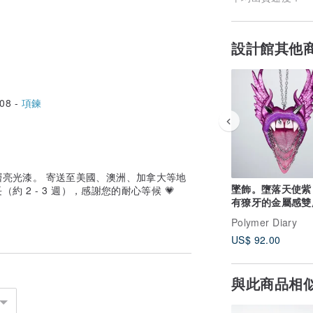
設計館其他
08 -
項鍊
亮光漆。 寄送至美國、澳洲、加拿大等地
墜飾。墮落天使紫 
 2 - 3 週），感謝您的耐心等候 💗
有獠牙的金屬感雙
大尺寸 11x7.5 
Polymer Diary
US$ 92.00
與此商品相