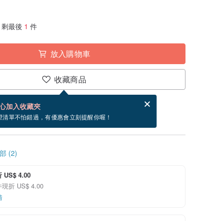
剩最後
1
件
放入購物車
收藏商品
賀卡，結帳完成後填寫
電子賀卡是什麼？
心加入收藏夾
9/12 到貨。
望清單不怕錯過，有優惠會立刻提醒你喔！
 (2)
US$ 4.00
折 US$ 4.00
情