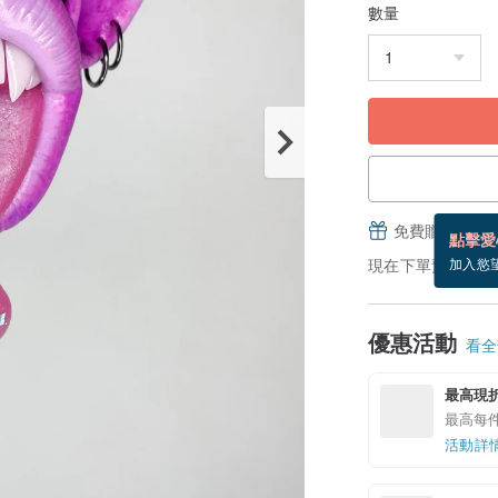
數量
免費贈送電子
點擊愛
現在下單預估 9/1~
加入慾
優惠活動
看全部
最高現折 
最高每件現
活動詳