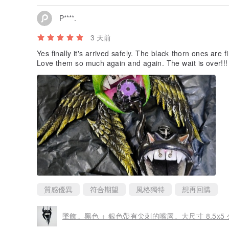
P****.
3 天前
Yes finally it's arrived safely. The black thorn ones are 
Love them so much again and again. The wait is over!!!
質感優異
符合期望
風格獨特
想再回購
墜飾。黑色 + 銀色帶有尖刺的嘴唇。大尺寸 8.5x5