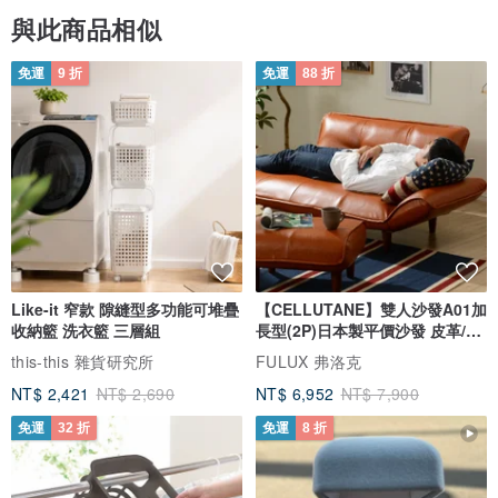
與此商品相似
免運
9 折
免運
88 折
Like-it 窄款 隙縫型多功能可堆疊
【CELLUTANE】雙人沙發A01加
收納籃 洗衣籃 三層組
長型(2P)日本製平價沙發 皮革/燈
芯絨
this-this 雜貨研究所
FULUX 弗洛克
NT$ 2,421
NT$ 2,690
NT$ 6,952
NT$ 7,900
免運
32 折
免運
8 折