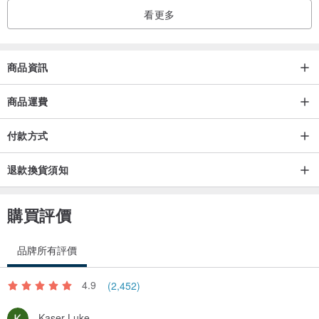
看更多
三角習題：一切看似有序，實則充滿挑戰，考驗你的精準推理！
商品資訊
商品運費
左右為難：拆開與組合，左右手配合才能解開的趣味考驗！
付款方式
退款換貨須知
無論你是解謎高手還是新手入門，這款金智匣都能帶來無限樂趣！
還能作為送禮首選，讓朋友家人一起挑戰腦力，開心迎接蛇年！
購買評價
產品規格 :
品牌所有評價
► 布袋尺寸：9.5*15cm
► 材質：碳鋼鍍鎳/ 木頭、棉布
4.9
(2,452)
► 產地：中國
Kaser Luke