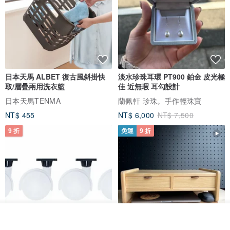
日本天馬 ALBET 復古風斜掛快
淡水珍珠耳環 PT900 鉑金 皮光極
取/層疊兩用洗衣籃
佳 近無瑕 耳勾設計
日本天馬TENMA
蘭佩軒 珍珠。手作輕珠寶
NT$ 455
NT$ 6,000
NT$ 7,500
9 折
免運
9 折
看其他商品
了解品牌