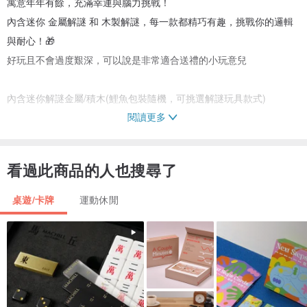
寓意年年有餘，充滿幸運與腦力挑戰！
內含迷你 金屬解謎 和 木製解謎，每一款都精巧有趣，挑戰你的邏輯
與耐心！🎁
好玩且不會過度艱深，可以說是非常適合送禮的小玩意兒
內含迷你解謎金屬/積木(鯉魚包裝隨機，可挑選解謎玩具款式)
閱讀更多
木製解謎:幾何角鎖/魯班之謎/六合難題
金屬解謎:Q難題/三角習題/左右為難
看過此商品的人也搜尋了
桌遊/卡牌
運動休閒
🔸 木製解謎
幾何角鎖：將不可能的角度重新拼合，用六個零件挑戰你的空間邏
輯！