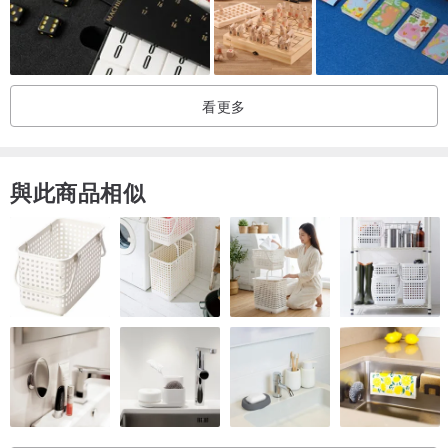
魯班之謎：向古代工匠致敬，拆解與重組，體驗智慧結晶！
看更多
六合難題：傳統與現代的完美結合，六塊拼圖挑戰你的腦力！
進入迷幻空間解鎖半圓方塊謎底
與此商品相似
🔹 金屬解謎
Q難題：簡單造型卻暗藏玄機，讓你欲罷不能！