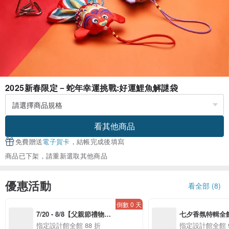
2025新春限定－蛇年幸運挑戰:好運鯉魚解謎袋
看其他商品
免費贈送
電子賀卡
，結帳完成後填寫
商品已下架，請重新選取其他商品
優惠活動
看全部 (8)
倒數 0 天
7/20 - 8/8【父親節禮物提
七夕香氛特輯全館
案】精選品牌全館 88 折
指定設計館全館 88 折
指定設計館全館 