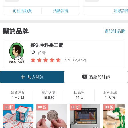
前往活動頁
活動詳情
活動詳
關於品牌
逛設計品牌
賽先生科學工廠
台灣
4.9
(2,452)
領優惠券
聯絡設計師
加入關注
出貨速度
關注人數
回應率
上次上線
1～3 日
1 天內
19,580
99%
88 折
88 折
88 折
88 折