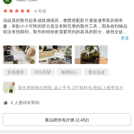
注意事項 :
4 年前
► 請勿長時間放置在潮濕的環境
這組真的製作起來成就感很高，整體搭配影片邊做邊學真的很有
► 內含細小零件，請勿吞食。
趣，有點小小可惜的部分是沒有附完整的製作工具，因為收到物品
前沒有預期到，製作的時候會需要用到的器具的部分，雖然全徒手
也是可以製作但有些步驟真的需要搭配正確的工具來執行會來的更
更多
流暢。
做完後的成品真的很美，謝謝你們讓我體驗到如何製作屬於自己的
華德箱。👍
質感優異
符合期望
服務貼心
運送迅速
螢光蕈植物生態瓶 線上手作 DIY材料包/附線上教學影片
2 人覺得有幫助
看品牌所有評價 (2,452)