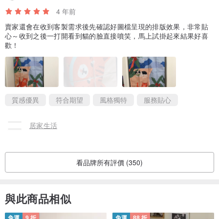
4 年前
賣家還會在收到客製需求後先確認好圖檔呈現的排版效果，非常貼
心～收到之後一打開看到貓的臉直接噴笑，馬上試掛起來結果好喜
歡！
質感優異
符合期望
風格獨特
服務貼心
居家生活
看品牌所有評價 (350)
與此商品相似
免運
9 折
免運
88 折