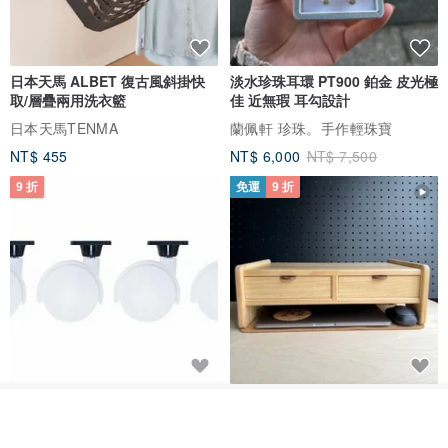
日本天馬 ALBET 復古風斜掛快
淡水珍珠耳環 PT900 鉑金 皮光極
取/層疊兩用洗衣籃
佳 近無瑕 耳勾設計
日本天馬TENMA
蘭佩軒 珍珠。手作輕珠寶
NT$ 455
NT$ 6,000
NT$ 7,500
9 折
免運
9 折
日本Like-it 可堆疊收納洗衣籃專
雙抽屜螢幕增高架(寬42CM) 收納
用 -滑滑便利輪 (專用輪)
書桌展示架 手工 客製化雷射雕刻
我要訂製
加入收藏
了解品牌
this-this 雜貨研究所
Pinocchio’s cabin