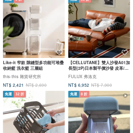
Like-it 窄款 隙縫型多功能可堆疊
【CELLUTANE】雙人沙發A01加
收納籃 洗衣籃 三層組
長型(2P)日本製平價沙發 皮革/燈
芯絨
this-this 雜貨研究所
FULUX 弗洛克
NT$ 2,421
NT$ 2,690
NT$ 6,952
NT$ 7,900
免運
32 折
免運
8 折