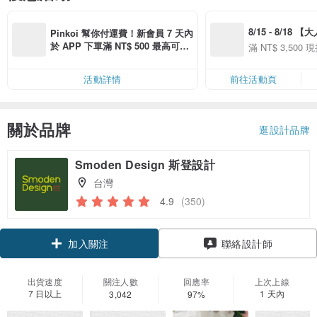
8/15 - 8/18 
Pinkoi 幫你付運費！新會員 7 天內
季】滿 NT$3500
於 APP 下單滿 NT$ 500 最高可折
滿 NT$ 3,500 現
50
運費 NT$ 100
50
活動詳情
前往活動頁
關於品牌
逛設計品牌
Smoden Design 斯登設計
台灣
4.9
(350)
加入關注
聯絡設計師
出貨速度
關注人數
回應率
上次上線
7 日以上
1 天內
3,042
97%