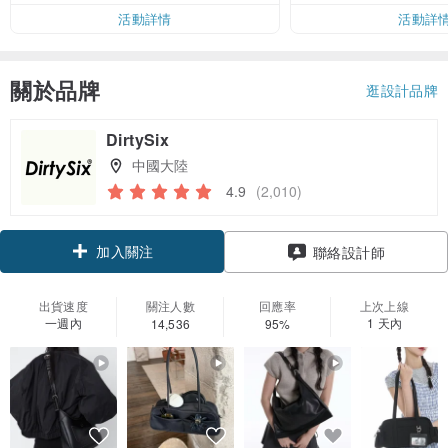
活動詳情
活動詳
關於品牌
逛設計品牌
DirtySix
中國大陸
4.9
(2,010)
加入關注
聯絡設計師
出貨速度
關注人數
回應率
上次上線
一週內
1 天內
14,536
95%