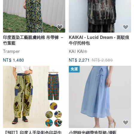
印度蓋染工藝親膚純棉 吊帶褲 －
KAIKAI - Lucid Dream - 斑駁痕
竹葉藍
牛仔托特包
Tramper
KAI KAI®
NT$ 1,480
NT$ 2,271
NT$ 2,580
免運
【預訂】印度人手染彩色印花牛
小憩時光綁帶造型裙-淺藍