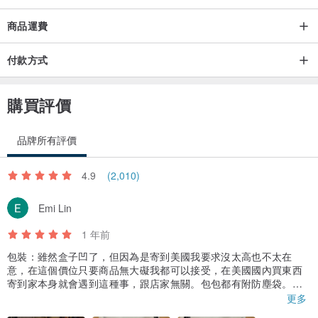
商品運費
付款方式
一個精緻的銀色小盒子，硬挺板正
購買評價
採用超纖皮革，耐.用度更高，品質更好；
品牌所有評價
鏡面漆皮工藝，風格強烈通體銀色簡單無裝飾，長條裝飾鎖扣；
4.9
(2,010)
看著高調，實際容量能塞進4部手機，也是通勤實用款。
Emi Lin
1 年前
搭配上不擔心，參考模特圖，度假風可，簡約風和辣妹風也可：）
包裝：雖然盒子凹了，但因為是寄到美國我要求沒太高也不太在
意，在這個價位只要商品無大礙我都可以接受，在美國國內買東西
（鏡面漆皮接觸 易留指紋、痕跡，為材料特性非產品問題，介意勿
寄到家本身就會遇到這種事，跟店家無關。包包都有附防塵袋。
更多
拍）
包包：在買皮包時我會優先考慮真皮的品質，雖然這個包包是使用