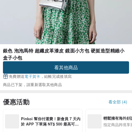
銀色 泡泡馬特 超纖皮革漆皮 鏡面小方包 硬挺造型精緻小
盒子小包
看其他商品
免費贈送
電子賀卡
，結帳完成後填寫
商品已下架，請重新選取其他商品
優惠活動
看全部 (4)
輕鬆擁有海外好
Pinkoi 幫你付運費！新會員 7 天內
於 APP 下單滿 NT$ 500 最高可折
指定商品跨境享
運費 NT$ 100