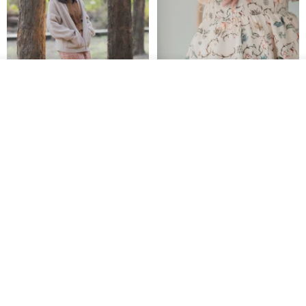
看其他商品
了解品牌
印度蓋染工藝純棉 長褲 －晚霞紅
【波麗印花】皇家鹿苑 澎澎熱氣
球 前短後長 鬆緊帶 長裙
Tramper
Mr. Greenwood
NT$ 1,080
NT$ 2,620