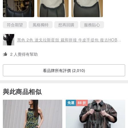
二層皮但是第一眼看到這款設計就特別喜愛，在各種一般場合基本
上都可以揹，黑色又很百搭。一開始拿出來感覺包包有點歪， 可能
飛機時間長又經過高空壓力，溫差，但放一些東西進去掛著一會就
好了，比較可惜的是拉鏈沒有像其他買家說的很好拉，但這也不是
什麼大問題，自己本身可以改善這問題所以也無礙
符合期望
風格獨特
想再回購
服務貼心
總而言之很喜歡，是為有個性的設計而買，實品跟照片無差別，順
黑色 2色 達戈拉斯蛋殼 裁剪拼接 牛皮手提包 復古HOBO肩背腋下包
便也買了甘草欖黑的同款包，個人覺得這顏色爆好看：）
黑色跟甘草欖黑比的話，甘草欖黑帶點棕色，皮表面的處理比較重
2 人覺得有幫助
所以摸起來也稍微更加結構化（硬一點點🤏）
有疑問賣家都有回覆
看品牌所有評價 (2,010)
以後有符合自己的新商品會考慮回購，推薦🌻
與此商品相似
免運
88 折