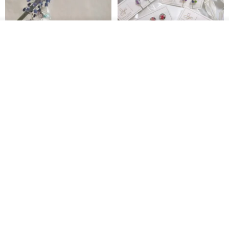
看其他商品
了解品牌
台北市
晶透紫藤花 垂墜樹脂/耳夾可
【療育時光】DIY製作2副
體驗
專屬UV膠乾燥花樹脂耳環 台北體
驗課程
KL珂蘿花設計
JYC.accessories
NT$ 1,292
NT$ 1,380
NT$ 1,150
免運
台北市