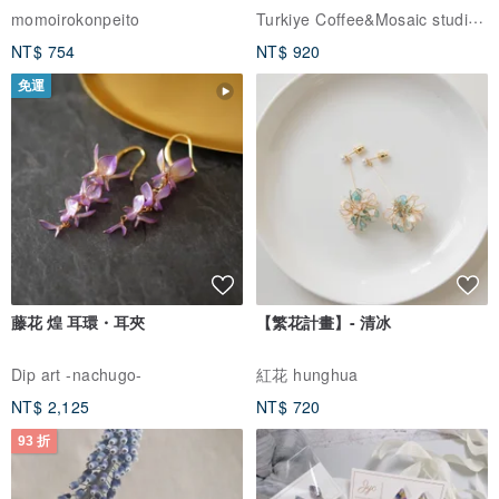
體驗
Turkiye Coffee&Mosaic studio土耳其咖啡與馬賽克燈工作坊
momoirokonpeito
NT$ 754
NT$ 920
免運
藤花 煌 耳環・耳夾
【繁花計畫】- 清冰
Dip art -nachugo-
紅花 hunghua
NT$ 2,125
NT$ 720
93 折