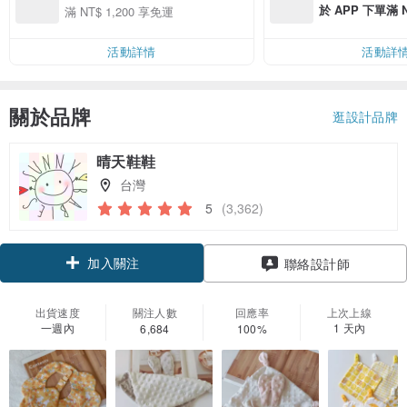
於 APP 下單滿 
滿 NT$ 1,200 享免運
運費 NT$ 100
活動詳情
活動詳
關於品牌
逛設計品牌
晴天鞋鞋
台灣
5
(3,362)
加入關注
聯絡設計師
出貨速度
關注人數
回應率
上次上線
一週內
1 天內
6,684
100%