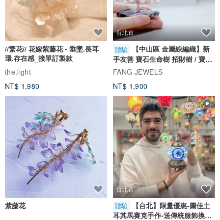
台北市
//繁花// 花嫁紫藤花 - 垂墜.長耳
【中山區 金屬線編織】新
體驗
環.存在感_接單訂製款
手友善 寶石生命樹 招財樹 / 寶石
自選
the.light
FANG JEWELS
NT$ 1,980
NT$ 1,900
台北市
紫藤花
【台北】限量優惠-圖佳土
體驗
耳其馬賽克手作-送傳統服飾換裝