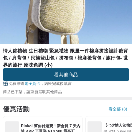
情人節禮物 生日禮物 緊急禮物 限量一件棉麻拼接設計後背
包 / 肩背包 / 民族登山包 / 拼布包 / 棉麻後背包 / 旅行包- 世
界的旅行 原味色調 (小)
看其他商品
免費贈送
電子賀卡
，結帳完成後填寫
商品已下架，請重新選取其他商品
優惠活動
看全部 (3)
【七夕情人節快閃】8
Pinkoi 幫你付運費！新會員 7 天內
用 APP 購買任一
於 APP 下單滿 NT$ 500 最高可折
滿 NT$ 2,500 現