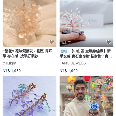
▲特殊的棉麻針織布，用久會越來越有嬉皮的味道
台北市
//繁花// 花嫁紫藤花 - 垂墜.長耳
【中山區 金屬線編織】新
體驗
環.存在感_接單訂製款
手友善 寶石生命樹 招財樹 / 寶石
自選
the.light
FANG JEWELS
NT$ 1,980
NT$ 1,900