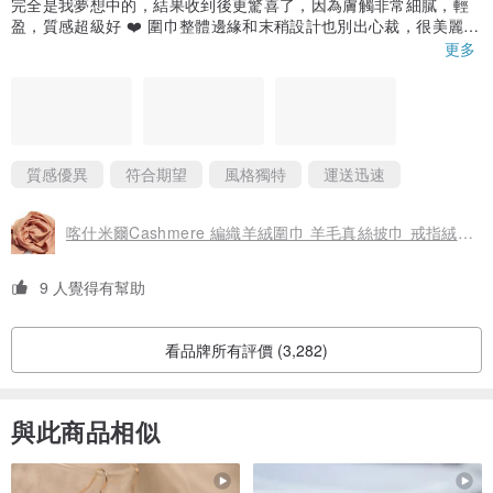
完全是我夢想中的，結果收到後更驚喜了，因為膚觸非常細膩，輕
盈，質感超級好 ❤️ 圍巾整體邊緣和末稍設計也別出心裁，很美麗！
2.原來設計師註明「雙色」是指圍巾一面是一次透紅及橘兩種顏
更多
色，另一面是比較單純的美麗橘色，雙面效果不同。
3.不過標籤是黏上去的，不知道會不會容易掉？標籤也剪得不規
則，這部分的粗糙和圍巾的精美對比起來品質不那麼協調一致，有
一點可惜，可能會想辦法把標籤撕下來
質感優異
符合期望
風格獨特
運送迅速
▲前方的多層次棉麻口袋，放置筆類或小東西非常方便
喀什米爾Cashmere 編織羊絨圍巾 羊毛真絲披巾 戒指絨披肩-雙色
9 人覺得有幫助
看品牌所有評價 (3,282)
與此商品相似