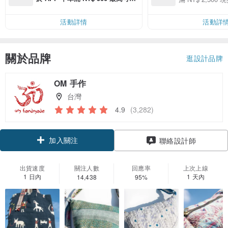
00 現折 NT$100
運費 NT$ 100
活動詳情
活動詳
關於品牌
逛設計品牌
OM 手作
台灣
4.9
(3,282)
加入關注
聯絡設計師
出貨速度
關注人數
回應率
上次上線
1 日內
1 天內
14,438
95%