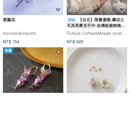
▲設計感的口袋分割，讓質感加分
台北市
紫藤花
【台北】限量優惠-圖佳土
體驗
耳其馬賽克手作-送傳統服飾換裝
體驗
Turkiye Coffee&Mosaic studio土耳其咖啡與馬賽克燈工作坊
momoirokonpeito
NT$ 754
NT$ 920
免運
看其他商品
了解品牌
▲貼心手提把設計
藤花 煌 耳環・耳夾
【繁花計畫】- 清冰
▲獨特的旅行風小拼布包，不輕易與人撞包
Dip art -nachugo-
紅花 hunghua