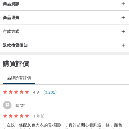
商品資訊
商品運費
付款方式
退款換貨須知
購買評價
▲小包款設計，夏天背起來，輕便好旅行
品牌所有評價
4.9
(3,282)
陳*君
1 年前
1.在找一條配灰色大衣的暖橘圍巾，真的超開心看到這一條，顏色