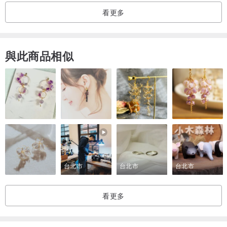
看更多
與此商品相似
▲以手織針織布＋拼色棉麻布製作而成，手工棉的觸感搭配鮮豔的配
色，組成鮮明的色彩，是搭配衣著的好物，回歸自然的美好經驗
台北市
台北市
台北市
看更多