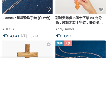
L'amour 星星珍珠手鏈 (白金色)
耶穌受難像木製十字架 24 公分
高，雕刻木製十字架，耶穌受難
像天主教十字架
ARLOS
AndyCarver
NT$ 4,641
NT$ 6,630
NT$ 1,560
免運
7 折
放入購物車
加入收藏
了解品牌
基督教婚禮禮物 桌上擺設 橄欖木
La Joie 藍月亮石閃耀項鏈 (玫瑰
雙層站立十字架 木製底座
金)
161711
Holy Land blessing 來自聖地的祝福
ARLOS