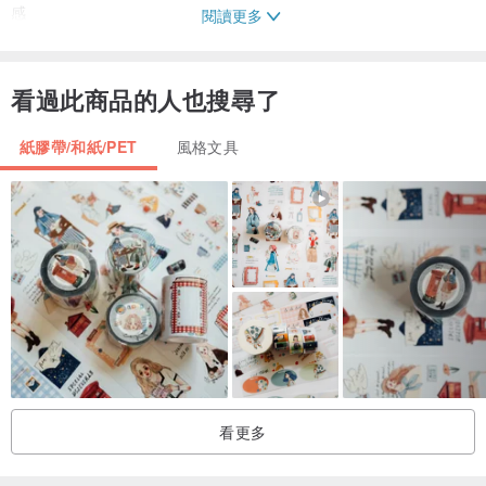
感
閱讀更多
購前須知
看過此商品的人也搜尋了
1/ 實物會有些許色差，實際顏色以實物為準
2/ 膠帶封口處會載切不平、圖案不完整及留膠
紙膠帶/和紙/PET
風格文具
3/ 特油在1mm內的移位屬正常情況
4/ 紙膠帶是一種很薄半透的紙，材質本身是微黃的，非純白色
而PET是一種類似尼龍透明的材質
5/ 膠帶上的圖案需自己裁剪
拍下商品即默認上述 為了您的權益 請在購買前仔細閱讀
如在使用中有任何疑問 歡迎諮詢設計師
看更多