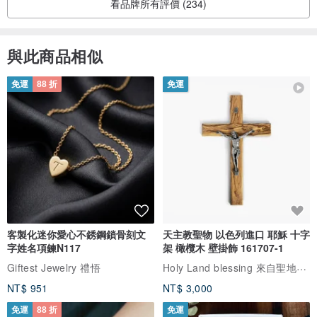
看品牌所有評價 (234)
與此商品相似
免運
88 折
免運
客製化迷你愛心不銹鋼鎖骨刻文
天主教聖物 以色列進口 耶穌 十字
字姓名項鍊N117
架 橄欖木 壁掛飾 161707-1
Holy Land blessing 來自聖地的祝福
Giftest Jewelry 禮悟
NT$ 951
NT$ 3,000
免運
88 折
免運