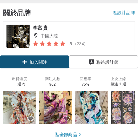
關於品牌
逛設計品牌
李富貴
中國大陸
5
(234)
加入關注
聯絡設計師
出貨速度
關注人數
回應率
上次上線
一週內
超過 1 週
962
75%
逛全部商品