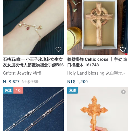
石榴石/唯一 小王子玫瑰花女生女
牆壁掛飾 Celtic cross 十字架 進
友女朋友情人節禮物禮盒手鍊B26
口橄欖木 161748
Holy Land blessing 來自聖地的祝福
Giftest Jewelry 禮悟
NT$ 677
NT$ 769
NT$ 1,200
免運
7 折
免運