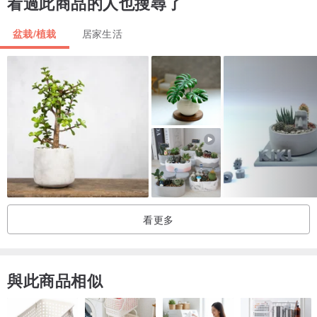
看過此商品的人也搜尋了
【收到植物一個月內照顧注意事項】
盆栽/植栽
居家生活
1）使用適合植栽的介質(土)種植，如果不確定請參考我們的介質(土)
調配的文章。
2）種好之後，立刻澆水，並放置『有風吹的地方』。
3）由於尚未長根，務必避免中午及午後的強光直曬，應放置明亮風吹
處，至少一個月。
4）如果植栽剛好是處於『休眠期』，請澆完第一次水，待介質(土)全
乾後，就可斷水直到生長期到來。於『休眠期』過程中，都放置於
『散光通風處』。若是屬於夏型植栽可用透明塑膠杯蓋住保持溫度。
看更多
【介質土介紹與調配】
多肉植物的介質(土)有下列幾個特性：
➽ 間隙
與此商品相似
土壤有間隙，即可幫助水的流通與根部的延伸。
➽ 鬆軟度