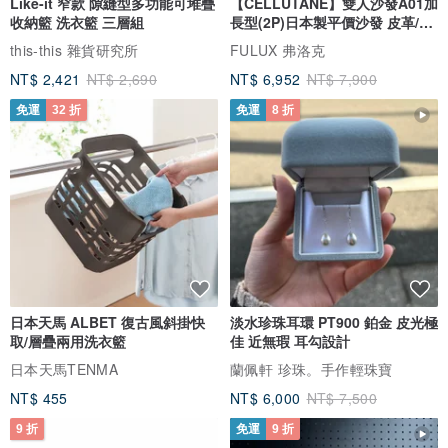
Like-it 窄款 隙縫型多功能可堆疊
【CELLUTANE】雙人沙發A01加
收納籃 洗衣籃 三層組
長型(2P)日本製平價沙發 皮革/燈
芯絨
this-this 雜貨研究所
FULUX 弗洛克
NT$ 2,421
NT$ 2,690
NT$ 6,952
NT$ 7,900
免運
32 折
免運
8 折
日本天馬 ALBET 復古風斜掛快
淡水珍珠耳環 PT900 鉑金 皮光極
取/層疊兩用洗衣籃
佳 近無瑕 耳勾設計
日本天馬TENMA
蘭佩軒 珍珠。手作輕珠寶
NT$ 455
NT$ 6,000
NT$ 7,500
9 折
免運
9 折