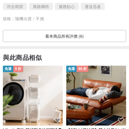
⚠️避免多肉淋雨
符合期望
風格獨特
服務貼心
運送迅速
由於雨中酸鹼值的關係與植物本身性質（多肉並非台灣原產），所以
應該盡量避免淋雨防止病變死亡。
規格：
隨機出貨 / 不挑
———————————————————————
＊ 下單成功請您務必〖二日內〗取貨，確保植栽健康無虞。
看本商品所有評價 (6)
＊ 若未能二日內取貨，植栽都會有缺水、乾扁現象，實屬〖正常狀
與此商品相似
況〗，請趕緊種植並澆水，放置【通風陰涼】處，過幾日即可逐漸回
復。
免運
9 折
免運
88 折
＊照片皆為『實體實拍，盜圖必究』。