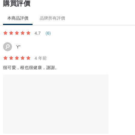
購買評價
休眠期並不是指植物完全休眠、不喝水的狀態，而是指進入了活力低
下、節約飲食的狀態，由於人工養植的環境無法有自然雨水週期性，
本商品評價
品牌所有評價
所以才需要配合植物的生長天性去澆水。
4.7
(6)
➽ 該何時澆水?
生於大自然的植物喝水是有規律的，它們能依賴露水或大自然的雨，
Y*
所以說，要判斷澆水時機只要看外面天氣即可。
4 年前
很可愛，根也很健康，謝謝。
➽ 因下雨天時都會使：1）陽光變弱 2）溫度比平時低 3）空氣
濕度增加
發生上述情況時，植物就會由休眠期中被啟動喝水的機制，也就是人
工養植的環境該給水的時候。
➽ 如何判斷土乾?
1） 用手量秤重量🤲🏻
2）長期保持一支牙籤在土中，想確認時可以拔起來看竹籤濕度。