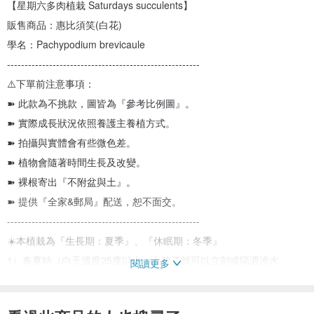
【星期六多肉植栽 Saturdays succulents】
販售商品：惠比須笑(白花)
學名：Pachypodium brevicaule
-------------------------------------------------------
⚠️下單前注意事項：
➽ 此款為不挑款，圖皆為『參考比例圖』。
➽ 實際成長狀況依照養護主養植方式。
➽ 拍攝與實體會有些微色差。
➽ 植物會隨著時間生長及改變。
➽ 裸根寄出『不附盆與土』。
➽ 提供『全家&郵局』配送，恕不面交。
-------------------------------------------------------
☀️本植栽為『生長期：夏季』、『休眠期：冬季』
1）春夏時（白天溫度25度以上）土乾了就可以立刻或隔週澆水。
閱讀更多
2）可以接受太陽直曬或遮陽50%的日照（穩根時）。
3）冬天時（白天溫度低於24度）可以完全斷水。