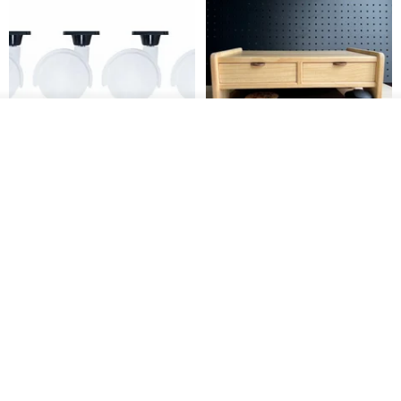
我要排隊
了解品牌
日本Like-it 可堆疊收納洗衣籃專
雙抽屜螢幕增高架(寬42CM) 收納
用 -滑滑便利輪 (專用輪)
書桌展示架 手工 客製化雷射雕刻
this-this 雜貨研究所
Pinocchio’s cabin
NT$ 234
NT$ 260
NT$ 3,026
NT$ 3,362
免運
68 折