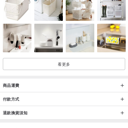
為了避免根部在發展時刮傷，造成傷口感染，土本身應該保持鬆軟，
避免鋒利的切面。
(測試方法：把食指垂直按進土中，假如沒有刮傷手指不會疼痛就是合
格的)
➽ 養分
土本身應該富含氮磷鉀與有機質（調配時應加入肥料）佔總介質的5-
10％。
➽ 保水度
看更多
在自身的養植環境下至少要可以保濕3-7天（新手養植可以3天）。
➽ 植栽本體越大（蓄水力強），可以拉長澆水的時間或將保濕其縮
短。
商品運費
➽ 何謂『休眠期』?
付款方式
多肉原產地下雨都多週期性，集中於夏天或冬天。因此養成了植物雨
退款換貨須知
季蓄水度過『旱季』的DNA，上面提到的旱季就是我們普遍所謂的休
眠期。