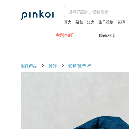
長夾
錢包
短夾
生日禮物
花磚
主題企劃
時尚潮流
配件飾品
髮飾
髮箍/髮帶
棉