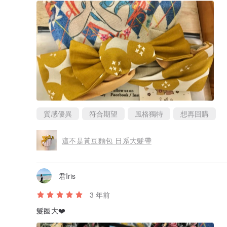
質感優異
符合期望
風格獨特
想再回購
這不是黃豆麵包 日系大髮帶
君Iris
3 年前
髮圈大❤️