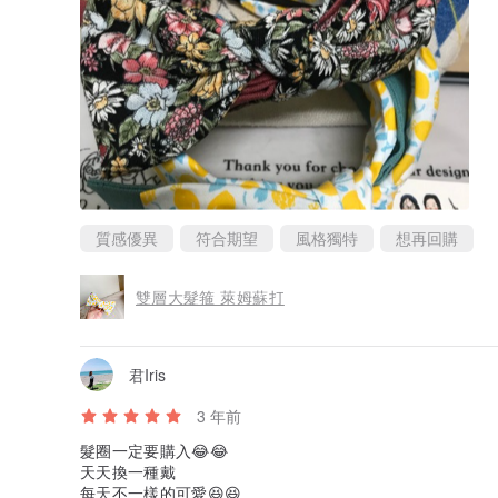
質感優異
符合期望
風格獨特
想再回購
雙層大髮箍 萊姆蘇打
君Iris
3 年前
髮圈一定要購入😂😂
天天換一種戴
每天不一樣的可愛😆😆