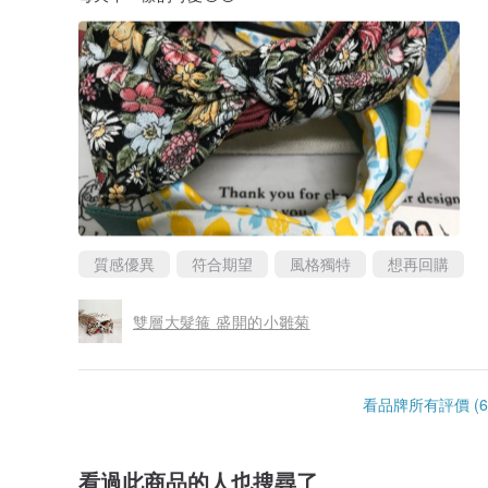
質感優異
符合期望
風格獨特
想再回購
雙層大髮箍 盛開的小雛菊
看品牌所有評價 (6
看過此商品的人也搜尋了