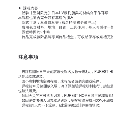
．
▶ 課程內容：
．體驗【聖誕限定】日本UV膠樹脂與花材結合手作耳環
本課程也適合完全沒有基礎的朋友
．款式可選：耳針或耳夾 (報名時請務必備註上)
．費用包含材料、場地、師資、工具使用，每人可製作一
．課程時間約2小時
．飾品完成後附品牌專屬飾品禮盒，可收納保存或送禮更
注意事項
．若課程開始日三天前該場次報名人數未達3人，PUREST 
活動場次或退款。
．因小班制場地空間有限，未報名者請勿旁聽或陪伴。
．課程前10分鐘開放入場，為了讓體驗課程順利進行，請注意
也無法退費。
．如因天災等不可抗力因素，PUREST HOME 將主動聯繫
．如因消費者個人因素取消退款，需酌收課程費用30%手續
．課程前3天內不予退款。(建議聯絡設計師更換場次)