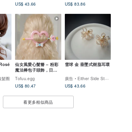
US$ 43.66
US$ 83.86
Rosé
仙女風愛心髮簪 – 粉彩
雪球 金 垂墜式樹脂耳環
魔法棒包子頭飾，日系
可愛手作飾品
手織髮圈
Tofuu.egg
廣告
Either Side Store
US$ 80.47
US$ 43.66
看更多相似商品