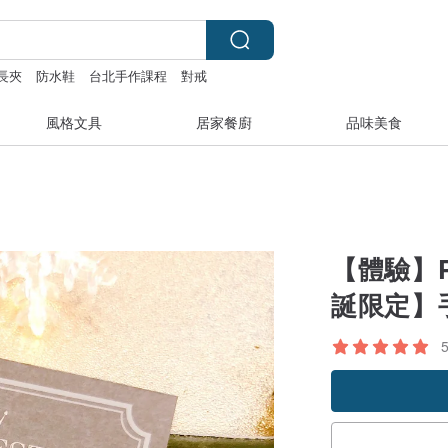
長夾
防水鞋
台北手作課程
對戒
風格文具
居家餐廚
品味美食
【體驗】P
誕限定】