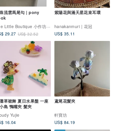
珠流雲馬尾勾 | pony
紫陽花與滿天星花束耳環
ook
The Little Boutique 小作坊手工輕珠寶
hanakanmuri | 花冠
US$ 35.11
$ 29.27
US$ 32.52
灘草裙舞 夏日水果盤 一座
鳶尾花髮夾
小島 鴨嘴夾 髮夾
oudy Yujie
軒寶坊
$ 16.04
US$ 84.19