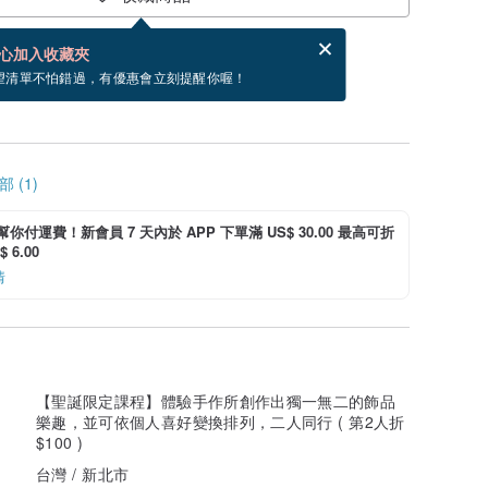
賀卡，結帳完成後填寫
電子賀卡是什麼？
心加入收藏夾
新選取其他商品
望清單不怕錯過，有優惠會立刻提醒你喔！
 (1)
i 幫你付運費！新會員 7 天內於 APP 下單滿 US$ 30.00 最高可折
 6.00
情
【聖誕限定課程】體驗手作所創作出獨一無二的飾品
樂趣，並可依個人喜好變換排列，二人同行 ( 第2人折
$100 )
台灣 / 新北市