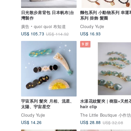
日光散步肩背包 日本帆布|台
麵包系列 小動物系列 幸運
灣製作
系列 掛飾 髮圈
廣告
quoi quoi 布知道
Cloudy Yujie
US$ 16.93
US$ 105.73
US$ 114.92
9 折
宇宙系列 髮夾 月相、流星、
水漾花紋髮夾 | 樹脂+天然石
太陽、宇宙星空
hair clip
Cloudy Yujie
US$ 14.26
US$ 28.88
US$ 32.08