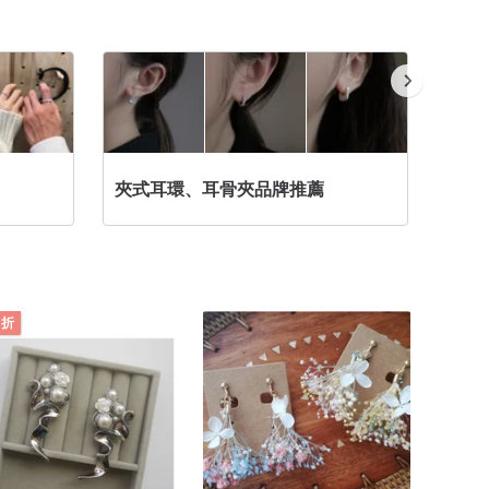
夾式耳環、耳骨夾品牌推薦
流體熊
 折