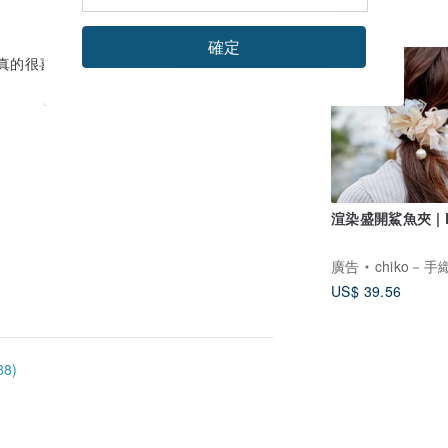
US$ 22.28
確定
品真的很喜歡，我會好好愛它♥
渲染盛開鯊魚夾 | 
廣告
chiko－
US$ 39.56
8)