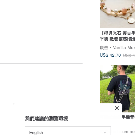
【橙月光石|復古
平衡|激發靈感|愛
強魅力|自信
廣告
Vanilla Morning 
US$ 42.70
US$ 4
可調式傘繩手機背
我們建議的瀏覽環境
鯨夏whalesumme