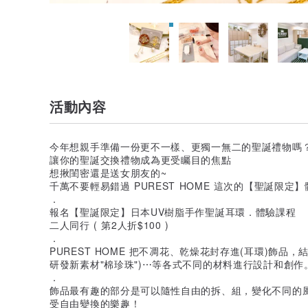
活動內容
今年想親手準備一份更不一樣、更獨一無二的聖誕禮物嗎
讓你的聖誕交換禮物成為更受矚目的焦點
想揪閨密還是送女朋友的~
千萬不要輕易錯過 PUREST HOME 這次的【聖誕限定
．
報名【聖誕限定】日本UV樹脂手作聖誕耳環．體驗課程
二人同行 ( 第2人折$100 )
．
PUREST HOME 把不凋花、乾燥花封存進(耳環)飾品，結合
研發新素材"棉珍珠")⋯等各式不同的材料進行設計和創作
．
飾品最有趣的部分是可以隨性自由的拆、組，變化不同的
受自由變換的樂趣！