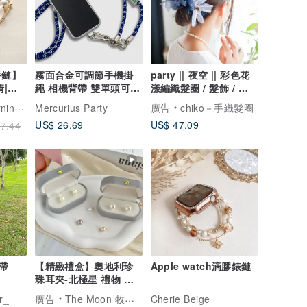
手鏈】
霧面合金可調節手機掛
party || 夜空 || 彩色花
情|增
繩 相機背帶 雙單頭可切
漾編織髮圈 / 髮飾 / 細
換 I 送手機掛片 I
髮圈
香草的早上
Mercurius Party
廣告
chiko－手織髮圈
US$ 26.69
US$ 47.09
7.44
帶
【精緻禮盒】奧地利珍
Apple watch滴膠錶鏈
珠耳夾-北極星 禮物 耳
環 高級感 耳針
r_
廣告
The Moon 牧光質感飾品
Cherie Beige