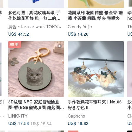
草
多色可選 | 真花玫瑰耳環 手
花園系列 花園精靈 鬱金香 雛
珍
作乾燥花耳飾 唯一無二的浪
菊 小蒼蘭 蝴蝶 髮夾 鴨嘴夾
h
漫
廣告
tara artwork TOKYO | 真實玫瑰
Cloudy Yujie
US$ 44.52
US$ 14.26
US
68 折
 |
3D紋理 NFC 家庭智能鑰匙
手作乾燥花耳環耳夾 | No.06
沙
圈-貓(BS)(寵物項圈 鑰匙圈)
好きな色 II
小
客製化名片
The Little Boutique 小作坊手工輕珠寶
LINKNITY
Capricho
Cl
US$ 48.82
US
US$ 17.58
US$ 25.84