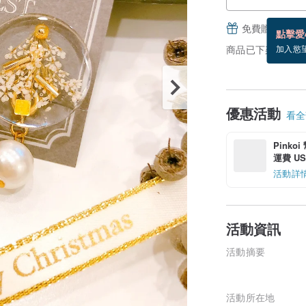
免費贈送電子
點擊愛
商品已下架，請重
加入慾
優惠活動
看全部
Pinko
運費 US$
活動詳
活動資訊
活動摘要
活動所在地