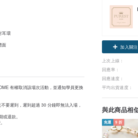
對耳環
體面
加入關注
上次上線：
回應率：
回應速度：
平均出貨速度：
HOME 有權取消該場次活動，並通知學員更換
不要遲到，遲到超過 30 分鐘即無法入場，
與此商品相
延期或退款。
費。
免運
9 折