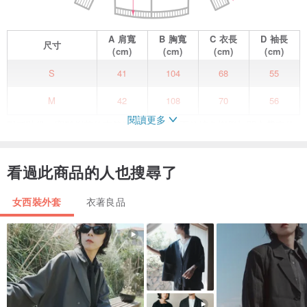
A
肩寬
B
胸寬
C
衣長
D
袖長
尺寸
(cm)
(cm)
(cm)
(cm)
S
41
104
68
55
M
42
108
70
56
閱讀更多
對稱貼袋，寬鬆俐落的直筒微落肩版型，兩粒棕色樹脂扣開合帶來休
閒隨性，同色系搭配米色半身裙，內搭翠綠色針織衫，塑造輕鬆慵懶
的法式感； 或是經典不落伍的條紋衫+背帶裙，减齡搭配打造不經意
看過此商品的人也搜尋了
的時髦。
棉麻衣物易皺，建議備掛燙機~
女西裝外套
衣著良品