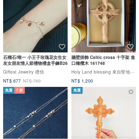
石榴石/唯一 小王子玫瑰花女生女
牆壁掛飾 Celtic cross 十字架 進
友女朋友情人節禮物禮盒手鍊B26
口橄欖木 161748
Holy Land blessing 來自聖地的祝福
Giftest Jewelry 禮悟
NT$ 677
NT$ 769
NT$ 1,200
免運
7 折
免運