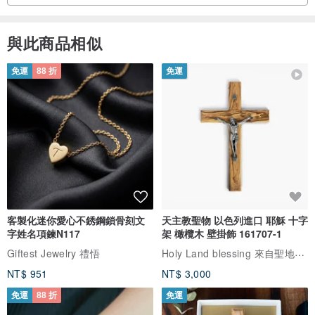
與此商品相似
免運
88 折
免運
客製化迷你愛心不銹鋼鎖骨刻文
天主教聖物 以色列進口 耶穌 十字
字姓名項鍊N117
架 橄欖木 壁掛飾 161707-1
Holy Land blessing 來自聖地的祝福
Giftest Jewelry 禮悟
NT$ 951
NT$ 3,000
免運
88 折
免運