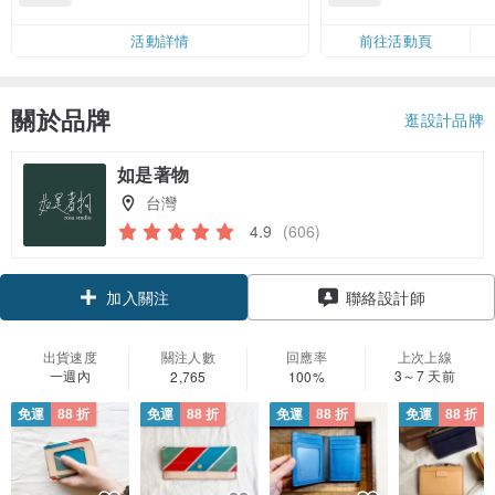
活動詳情
前往活動頁
關於品牌
逛設計品牌
如是著物
台灣
4.9
(606)
領優惠券
聯絡設計師
加入關注
出貨速度
關注人數
回應率
上次上線
一週內
3～7 天前
2,765
100%
免運
88 折
免運
88 折
免運
88 折
免運
88 折