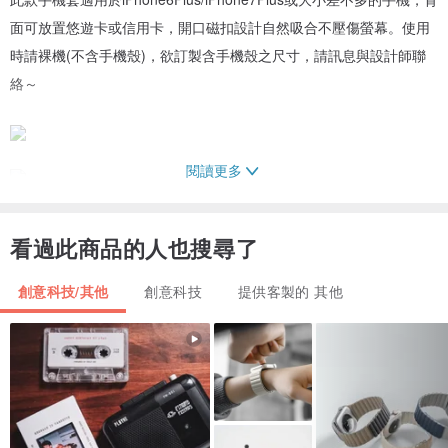
面可放置悠遊卡或信用卡，開口磁扣設計自然吸合不壓傷螢幕。使用
時請裸機(不含手機殼)，欲訂製含手機殼之尺寸，請訊息與設計師聯
絡～
閱讀更多
<左：天空藍 右：焦茶>
看過此商品的人也搜尋了
材質：植物鞣牛皮
創意科技/其他
創意科技
提供客製的 其他
尺寸：Ｗ10.5xH18.5cm
頸帶總長度80cm(吊掛長度43cm)
☞客製敲印文字│可訊息討論敲印內容及位置