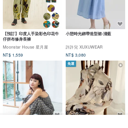
【預訂】印度人手染彩色印花牛
小憩時光綁帶造型裙-淺藍
仔拼布修身長褲
Moonstar House 星月屋
許許兒 XUXUWEAR
NT$ 1,559
NT$ 3,080
免運
看其他商品
印度蓋染工藝純棉 吊帶褲 連身褲
暈染印花白洋裝 外罩衫 復古洋裝
了解品牌