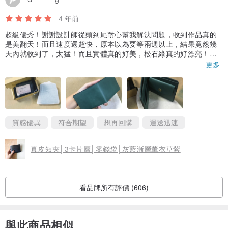
1.採用歐洲進口植物鞣牛皮，每批皮革略有深淺色差為自然現象，真
4 年前
皮皮革如同人類皮膚，難免會有受傷巴痕或自然生長紋路。
超級優秀！謝謝設計師從頭到尾耐心幫我解決問題，收到作品真的
2.系列商品保留手染刷色筆觸，因此每件商品都是獨一無二的。
是美翻天！而且速度還超快，原本以為要等兩週以上，結果竟然幾
天內就收到了，太猛！而且實體真的好美，松石綠真的好漂亮！
3.未經染色的皮革接近米色，會因每個人使用頻率及習慣而加深色澤
這次是送禮用，設計師還幫我解決很刁鑽的刻字問題，顏色和縫線
更多
及痕跡，猶如日記紀錄著我們的生活故事。
的顏色也都能客製化，真的是太棒了！之後一定再回購，這次的購
物體驗真的太美好了👍
4.皮革避免遇水浸泡，若不慎弄濕請放置通風處陰乾，勿直曬太陽。
話說評分是基於哪些原因為什麼不能全選啦，是因為會超過五顆星
5.經常使用是最佳的保養方式，讓手中的油質滋養你的皮革，若感覺
ㄇQQ 超想全選的
皮革邊角處乾燥可使用皮革保養油擦拭。
質感優異
符合期望
想再回購
運送迅速
6.收納時請放置乾燥處，避免擠壓變形。
7.淺層髒污可用乾淨棉布輕擦拭，深層油漬就不易去除;需等時間越久
真皮短夾│3卡片層│零錢袋│灰藍漸層薰衣草紫
越不明顯，所以請小心使用！並且抱持輕鬆的態度去面對～
產地/製造方式
真皮皮革│台灣原創│手工刷色│專屬訂製
看品牌所有評價 (606)
與此商品相似