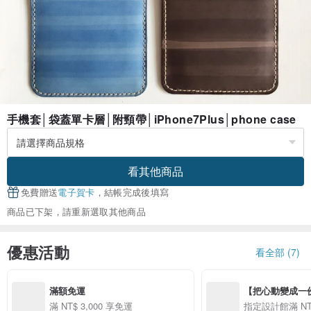
手機套│袋蓋單卡層│附頸帶│iPhone7Plus│phone case
看其他商品
免費贈送
電子賀卡
，結帳完成後填寫
商品已下架，請重新選取其他商品
優惠活動
看全部 (7)
滿額免運
【把心動變成一份禮物
精選品牌全館滿 NT
滿 NT$ 3,000 享免運
指定設計館滿 NT$