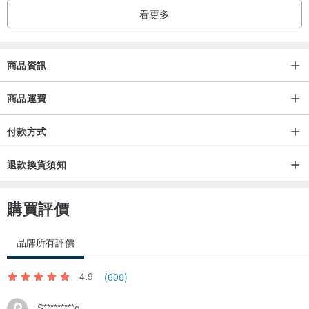
看更多
商品資訊
商品運費
付款方式
>英文字免費
退款換貨須知
字體參考
www.pinkoi.com/product/V9CSAqXP?cat...
>中文字另加收$50/每字
購買評價
訂購頁面
www.pinkoi.com/product/Est7kG82
>其他顏色參考
品牌所有評價
www.pinkoi.com/product/ra9An4ik
4.9
(606)
S*********g
│皮革保養│