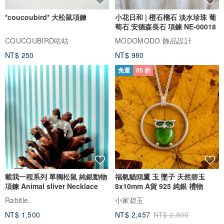
*coucoubird* 大松鼠項鍊
小花日和 | 橙石榴石 淡水珍珠 葡
萄石 安德森長石 項鍊 NE-00018
COUCOUBIRD咕咕
MODOMODO 飾品設計
NT$ 250
NT$ 980
免運
85 折
載我一程系列 單獨松鼠 純銀動物
福氣貓頭鷹 玉 墜子 天然碧玉
項鍊 Animal sliver Necklace
8x10mm A貨 925 純銀 禮物
Rabitle.
小家碧玉
NT$ 1,500
NT$ 2,457
NT$ 2,890