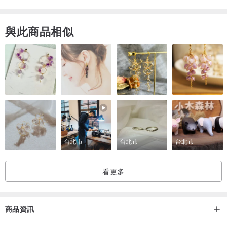
harmony exists between the physical body, mind and spirit
與此商品相似
Each of the chakras are said to correlate with different abilities,
expressions and types of health
Third Eye Chakra
Located in the center of your head, parallel to the middle of your
eyebrows. It's believed to be linked to perception, awareness, and
spiritual communication, is our gut feeling, our inner teacher, and
our strong intuition. By awakening the third eye one will tap into
台北市
台北市
台北市
these powers as well as psychic abilities
看更多
This imbalance you may also feel stuck in the day-to-day. Without
the guidance of your inner wisdom, you may be unable to look
beyond immediate problems and your own opinions. You may feel
商品資訊
lost or adrift