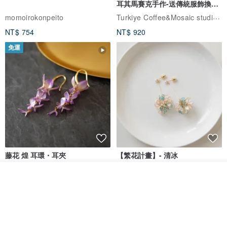
耳其馬賽克手作-送傳統服飾換裝
Main ingredients: Third Eye Chakra Floral Serum、Third Eye
體驗
Turkiye Coffee&Mosaic studio土耳其咖啡與馬賽克燈工作坊
momoirokonpeito
Chakra Essential Oil、Vitamin E、Squalane、Moringa Oil、Castor
NT$ 754
NT$ 920
Oil、Jojoba Oil、CoQ10
免運
建議使用：
•適合每天於潔面及爽膚水後使用，把適量花馥油滴在食指及中指指腹
上，再輕輕地塗於面部肌膚上
•添加到日常皮膚護理中，如添加至乳霜中，促進皮膚健康、煥發光彩
•取10-15滴份量作臉、肩、頸按摩，輕柔地按摩，直止皮膚吸收
藤花 煌 耳環・耳夾
【繁花計畫】- 清冰
Suggested Uses
•Apply the beauty oil after cleansing and moisturising
看其他商品
Dip art -nachugo-
紅花 hunghua
了解品牌
•Add to daily skin regimen (lotions and skin care products) to
NT$ 2,125
NT$ 720
promote healthy-looking, glowing skin
93 折
•Massage 10-15 drops into face and neck until fully absorbed