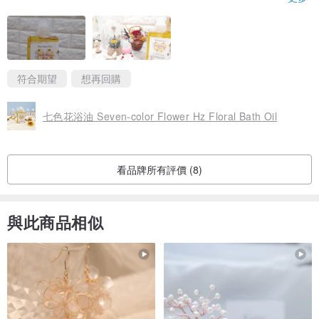
淨化身心抵消負面思維及情緒
Flowers absorb the aura of heaven and earth, absorbs the essence
of the sun and the moon, exchange the vitality and aura from
符合期望
想再回購
flowers unconsciously during the using process, purify the body and
mind and offset negative emotions, increase the vibrational
七色花浴油 Seven-color Flower Hz Floral Bath Oil
frequency of self (The law of attraction)
看品牌所有評價 (8)
花馥油蘊含100%純植物萃取，結合多種天然植物豐富營養的成份，真
真正正的植物精華，深層滋養、多功能護理的花精美容油。放在日常
與此商品相似
護理，油分扮演薄膜的角色，於肌膚表面保護著，避免剛補足的水分
流失，簡約配方避免刺激皮膚，令活性成份迅速滲透肌膚，天然植物
含有豐富脂肪酸、維生素，提供深層滋養、保濕鎖水功效，全面保護
肌膚