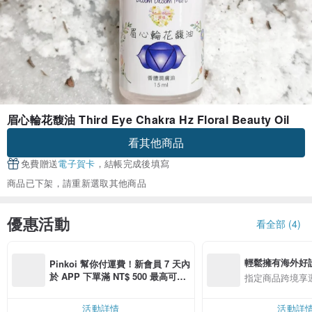
眉心輪花馥油 Third Eye Chakra Hz Floral Beauty Oil
看其他商品
免費贈送
電子賀卡
，結帳完成後填寫
商品已下架，請重新選取其他商品
優惠活動
看全部 (4)
輕鬆擁有海外好
Pinkoi 幫你付運費！新會員 7 天內
於 APP 下單滿 NT$ 500 最高可折
指定商品跨境享
運費 NT$ 100
活動詳情
活動詳