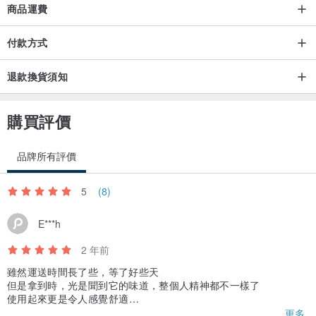
商品運費
"Third Eye Chakra" products the core energy :
付款方式
*Help your third chakra open and energy is flowing freely
*Have the power to connect us with our intuition, heighten our
退款換貨須知
perception
*Developing inner powers, clear decision making
購買評價
*Balancing the inner and outer worlds, and the evolution of one self
品牌所有評價
花、草、樹、葉、果汲取大自然的日月精華和天地靈氣之精華，極具
5
(8)
靈性和生命力，以不同精油調配出來的花馥油，讓你在使用時不知不
E***h
覺間換取來自花的生氣和靈氣
2 年前
我們的身體就像一個海綿體，不斷接收周遭的能量，好壞正負都有，
雖然運送時間長了些，等了好些天
日積月累之下難免沾染上大量不必要且揮之不去的能量。精油能夠讓
但是拿到時，光是聞到它的味道，整個人精神都不一樣了
使用起來更是令人感覺舒適
我們釋放出負面能量、負面情緒，繼而吸取來自花間的精華和靈氣，
心情完全可以是放鬆的愉悅的...
更多