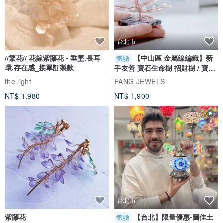
Beauty oils are like serums; they're highly potent, concentrated
blends of nourishing skin ingredients that are applied to the skin to
help increase hydration, address specific skin concerns, and add
台北市
radiance. Oils help keep skin hydrated better than most any other
//繁花// 花嫁紫藤花 - 垂墜.長耳
【中山區 金屬線編織】新
體驗
product
環.存在感_接單訂製款
手友善 寶石生命樹 招財樹 / 寶石
自選
the.light
FANG JEWELS
Beauty oils replenish your skin’s natural moisture levels while
NT$ 1,980
NT$ 1,900
helping protect it from future moisture loss. They’re useful in cold,
dry weather when chilly winds and central heating may take a toll
on your skin, or during the summer months when your skin may be
feeling particularly sun-parched
主要成份：眉心輪複方精油、眉心輪精華油、維他命E、植物角鯊
烷、辣木油、蓖麻油、荷荷巴油、輔酶Q10
台北市
紫藤花
【台北】限量優惠-圖佳土
體驗