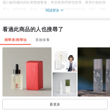
眉心輪與腦內的松果體連繫著，掌管著我們發現真理、看穿幻相的洞
察力，也與直覺、靈感、想象力有關。一切都反映所想，深思、啓蒙
閱讀更多
和智慧的中心，亦是身體能量最關鍵的指揮中心
看過此商品的人也搜尋了
健康的眉心輪讓我們有良好和準確的洞悉能力與直覺，能輕易看穿世
事的偽裝和謊言，「信任自己的直覺」助你開啓清晰的洞見，拓展個
精華液/精華油
美妝保養
人視野心
眉心輪花馥油就是調和你能量狀態的妙招，我們是以紫羅蘭、毋忘
我、荷花、泡桐花為主調，讓眉心輪平衡、提升、擴展、流動
同頻共振就是「同頻相吸」，當你頻率愈來愈高，萬事萬物為你而
來，眉心輪花馥油就是立即提升頻率的其一妙招
The seven chakras are the main energy centers of the body, when
看更多
all of chakras are open, energy can run through them freely, and