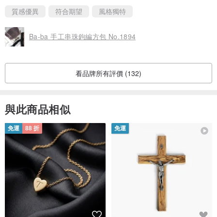
質感優異
符合期望
風格獨特
Ba-ba 手工串珠鉤編方包 No.1894
看品牌所有評價 (132)
與此商品相似
免運
88 折
免運