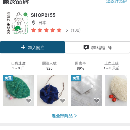
關於品牌
逛設計品牌
SHOP2155
日本
5
(132)
領優惠券
聯絡設計師
加入關注
出貨速度
關注人數
回應率
上次上線
1～3 日
1～3 天前
925
89%
免運
免運
逛全部商品