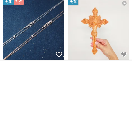
免運
7 折
免運
L'amour 星星珍珠手鏈 (白金色)
耶穌受難像木製十字架 24 公分
高，雕刻木製十字架，耶穌受難
我要排隊
加入收藏
了解品牌
像天主教十字架
ARLOS
AndyCarver
NT$ 4,641
NT$ 6,630
NT$ 1,560
免運
7 折