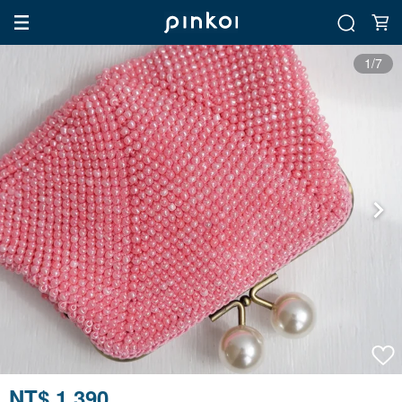
1/7
NT$ 1,390