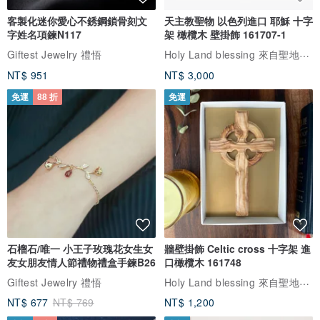
客製化迷你愛心不銹鋼鎖骨刻文
天主教聖物 以色列進口 耶穌 十字
字姓名項鍊N117
架 橄欖木 壁掛飾 161707-1
Holy Land blessing 來自聖地的祝福
Giftest Jewelry 禮悟
NT$ 951
NT$ 3,000
免運
88 折
免運
石榴石/唯一 小王子玫瑰花女生女
牆壁掛飾 Celtic cross 十字架 進
友女朋友情人節禮物禮盒手鍊B26
口橄欖木 161748
Holy Land blessing 來自聖地的祝福
Giftest Jewelry 禮悟
NT$ 677
NT$ 769
NT$ 1,200