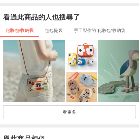
帶直徑2cm的大珍珠旋鈕
看過此商品的人也搜尋了
維持
手洗不浸泡
化妝包/收納袋
包包提袋
手工製作的 化妝包/收納袋
產地/製造方法
日本手工製作
運輸方式
國際電子小包（派送時間視地址而定）
鏈條和把手（可選件）
下單前請聯繫我們
看更多
如果你想要鏈條和把手。
jp.pinkoi.com/product/9br9ARex
與此商品相似