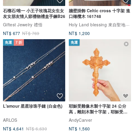
石榴石/唯一 小王子玫瑰花女生女
牆壁掛飾 Celtic cross 十字架 進
友女朋友情人節禮物禮盒手鍊B26
口橄欖木 161748
Holy Land blessing 來自聖地的祝福
Giftest Jewelry 禮悟
NT$ 677
NT$ 769
NT$ 1,200
免運
7 折
免運
L'amour 星星珍珠手鏈 (白金色)
耶穌受難像木製十字架 24 公分
高，雕刻木製十字架，耶穌受難
像天主教十字架
ARLOS
AndyCarver
NT$ 4,641
NT$ 6,630
NT$ 1,560