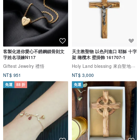
客製化迷你愛心不銹鋼鎖骨刻文
天主教聖物 以色列進口 耶穌 十字
字姓名項鍊N117
架 橄欖木 壁掛飾 161707-1
Holy Land blessing 來自聖地的祝福
Giftest Jewelry 禮悟
NT$ 951
NT$ 3,000
免運
88 折
免運