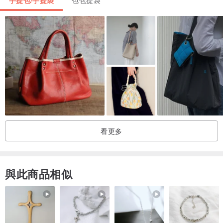
手提包/手提袋
包包提袋
品牌介紹 /
創立於紐約，深耕自洛杉磯的時尚環保袋品牌 BAGGU
創辦人與母親一同設計打版剪裁後布料不會浪費的袋型，
於是摺疊後宛如一片吐司般的 BAGGU 袋正式誕生
原本的 BAGGU 只有素色包款，隨者品牌被廣大的消費者給接受後，
也開始推出獨家印花款式。
不論是 in house設計團隊或是邀請美國當地出色的畫家聯名
提著baggu袋除了是環保的選擇更成為街頭時尚的態度
看更多
日漸成熟的BAGGU更開始有更多品線
環保回收帆布製成外出包等。
與此商品相似
（賣場皆有販售）
Join The Baggu Family!! ☻