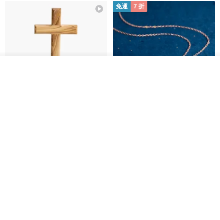
免運
7 折
看其他商品
了解品牌
基督教婚禮禮物 桌上擺設 橄欖木
La Joie 藍月亮石閃耀項鏈 (玫瑰
雙層站立十字架 木製底座
金)
161711
Holy Land blessing 來自聖地的祝福
ARLOS
NT$ 899
NT$ 6,536
NT$ 9,336
免運