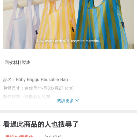
˙回收材料製成
品名：Baby Baggu Reusable Bag
包體尺寸：迷你尺寸-長33x寬27 (cm)
製作材料：抗撕裂尼龍布
閱讀更多
製造地： 中國
保存方式：冷水手洗，或是低轉速機器洗滌，使用中性洗劑，通風處
晾乾，勿直曬太陽。
看過此商品的人也搜尋了