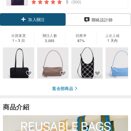
5
(300)
加入關注
聯絡設計師
出貨速度
關注人數
回應率
上次上線
1～3 日
1 天內
3,093
87%
逛全部商品
商品介紹