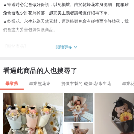
▲寄送時必定會做好保護，以免損壞。由於乾燥花本身脆弱，開箱難
免會發現少許花屑掉落，超完美主義者請考慮仔細再下單。
▲乾燥花、永生花為天然素材，運送時難免會有碰撞而少許掉落，我
們會盡力妥善包裝保護商品。
【關於產品】
閱讀更多
商品內容：永生(不凋)玫瑰花、索拉花、木棉花、 搭配不凋花材＆乾
燥花材
看過此商品的人也搜尋了
商品尺寸：Φ38CM X H43CM (含包裝紙)
貼心服務：
畢業熊
畢業熊花束
提供客製的 乾燥花/永生花
畢業
▲索拉花亦有擴香功能。出貨時可為您點上宜人香精，增添花束香氣
▲為您代寫卡片(設計師不會把您的祕密告訴別人)
▲可客製專屬於您的色系
▲有任何設計想法歡迎您與我們討論