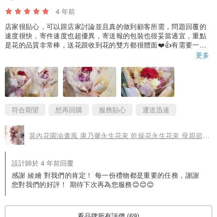
4 年前
店家很貼心，可以跟店家討論並且真的做到顧客所需，問題回覆的
速度很快，寄件速度也超優異，寄送報的包裝也很妥當適宜，重點
是花的品質非常棒，送花跟收到花的雙方都很體面❤️👍有需要一定
回購！
更多
感謝貴店的好手藝及好服務，在顧客的重要時刻能將心意完美呈現^
^
符合期望
想再回購
服務貼心
運送迅速
莫內花園油畫風 康乃馨永生花束 乾燥花永生花束 母親節禮物
設計師於 4 年前回覆
感謝 綾繪 對我們的肯定！ 每一份禮物都是重要的任務，謝謝
您對我們的好評！ 期待下次再為您服務😊😊😊
看品牌所有評價 (69)