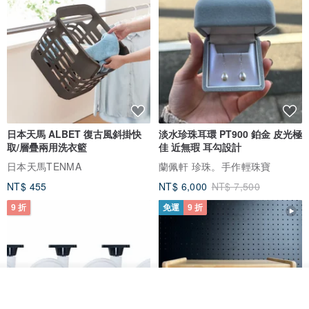
日本天馬 ALBET 復古風斜掛快
淡水珍珠耳環 PT900 鉑金 皮光極
取/層疊兩用洗衣籃
佳 近無瑕 耳勾設計
日本天馬TENMA
蘭佩軒 珍珠。手作輕珠寶
NT$ 455
NT$ 6,000
NT$ 7,500
9 折
免運
9 折
我要訂製
加入收藏
了解品牌