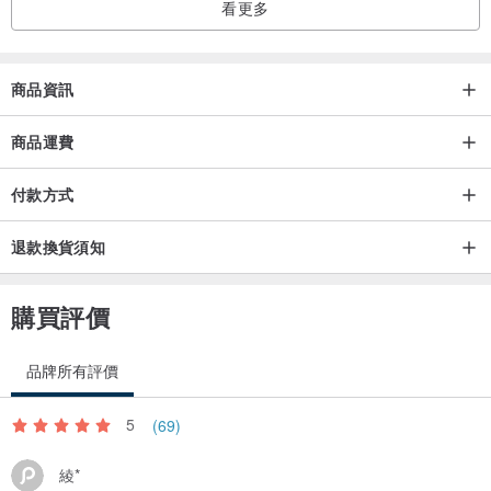
看更多
中，因此具有擴香的功能。不過因為是自然揮發的擴香效果，所以香
味會慢慢消逝，如果想要味道持續，就再滴上精油（香精）即可。
商品資訊
【保存方式】
▲花朵若沾染灰塵雜物，可以吹塵球或吹風機冷風吹拂清理。
商品運費
▲請放在乾燥通風的地方，避免陽光直射。
付款方式
退款換貨須知
購買評價
品牌所有評價
5
(69)
綾*