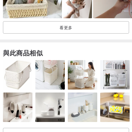
【關於不凋花＆乾燥花＆索拉花的介紹】
∥不凋花 Preserved Flower∥
▲不凋花是以新鮮花材，使用有機染料與人工甘油，經由特殊手法加
看更多
工而成，保有鮮花的水嫩質感，但無花粉過敏或蟲害困擾。
▲不凋花不需澆水，可展現出更勝鮮花的豐富色彩。避免高溫潮濕及
陽光直射，保存良好的不凋花觀賞期可達數年。
與此商品相似
∥乾燥花 Dried Flower∥
▲乾燥花是鮮花自然乾燥後的產物，隨水分揮發，花形將縮小，色澤
也會改變，質感成脆硬且易掉落，但仍散發出天然花材的香味。
▲乾燥花會因花種隨時間而有不同程度的退色，亦隨著時間自然風化
這是正常狀態。
▲應避免高溫潮溼及陽光直射，保存良好的乾燥花觀賞期(視花種不
同)，可達半年至數年。
∥索拉花Sola Flower∥
▲索拉花又稱通草花，是用索拉樹的樹皮或通草人工製作而成。
▲由於索拉花本身沒有味道，且會吸收精油（或香精）再揮發至空氣