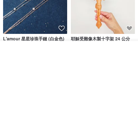
L'amour 星星珍珠手鏈 (白金色)
耶穌受難像木製十字架 24 公分
高，雕刻木製十字架，耶穌受難
像天主教十字架
看其他商品
ARLOS
AndyCarver
了解品牌
NT$ 4,641
NT$ 6,630
NT$ 1,560
免運
7 折
基督教婚禮禮物 桌上擺設 橄欖木
La Joie 藍月亮石閃耀項鏈 (玫瑰