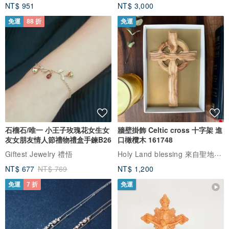
NT$ 951
NT$ 3,000
免運
88 折
免運
石榴石/唯一 小王子玫瑰花女生女
牆壁掛飾 Celtic cross 十字架 進
友女朋友情人節禮物禮盒手鍊B26
口橄欖木 161748
Holy Land blessing 來自聖地的祝福
Giftest Jewelry 禮悟
NT$ 677
NT$ 769
NT$ 1,200
免運
7 折
免運