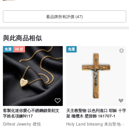
看品牌所有評價 (47)
與此商品相似
免運
88 折
免運
客製化迷你愛心不銹鋼鎖骨刻文
天主教聖物 以色列進口 耶穌 十字
字姓名項鍊N117
架 橄欖木 壁掛飾 161707-1
Holy Land blessing 來自聖地的祝福
Giftest Jewelry 禮悟