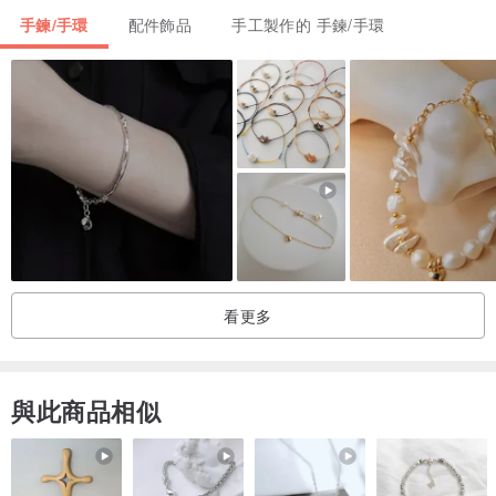
手鍊/手環
配件飾品
手工製作的 手鍊/手環
│手圍尺寸Hand size│
我們會根據您的實際手圍尺寸，再加上0.5cm來製作手鍊總長度，配
戴起來會較為舒適。
。一般尺寸：14~17cm之間
。特殊尺寸：13cm、18cm以上*(18cm以上酌收費用)
看更多
│手圍測量Wrist Measuring│
1.拿布尺緊貼欲配戴的手腕處位置繞一圈，並記下正確刻度。
與此商品相似
2.若無布尺拿線繞手腕一圈，拉直後測量長度就可知道手圍。