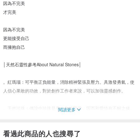
因為不完美
才完美
因為不完美
更能接受自己
而擁抱自己
│天然石靈性參考About Natural Stones│
。紅瑪瑙：可平衡正負能量，消除精神緊張及壓力。具激發勇氣，使
人信心果敢的功效，對於創作工作者來說，可以加強靈感創作。
。天然珍珠：傳說中珍珠是美人魚的眼淚，因而和愛情有不解之緣。
閱讀更多
印度女子常戴著保障婚姻的美滿幸福。亦能鎮定安神作用，使思想清
明。
看過此商品的人也搜尋了