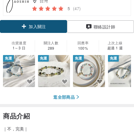
台灣
5
(47)
加入關注
聯絡設計師
出貨速度
關注人數
回應率
上次上線
1～3 日
超過 1 週
289
100%
免運
免運
免運
免運
逛全部商品
商品介紹
｜不，完美｜