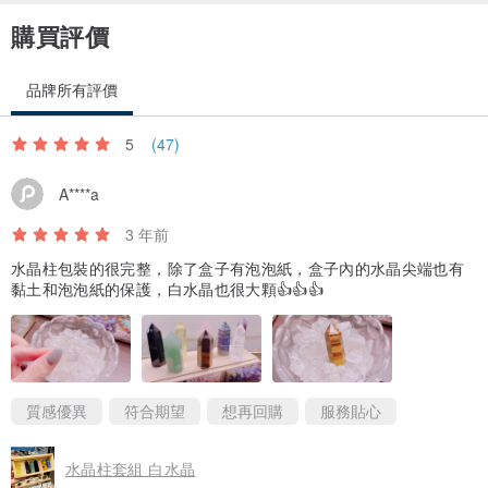
購買評價
│注意事項 Attention│
品牌所有評價
1.飾品皆為實物拍攝，因每個人電腦螢幕色調不同，難免有些許色
5
(47)
差，請注意飾品尺寸大小，以實物為主。
A****a
2.天然石並非完美，每顆都會有冰裂痕、雲霧狀、雜質、天然紋理與
3 年前
孔細礦缺乃屬天然現象，以實品為準可接受再購買。
水晶柱包裝的很完整，除了盒子有泡泡紙，盒子內的水晶尖端也有
黏土和泡泡紙的保護，白水晶也很大顆👍👍👍
3.製作完成的手鍊會先放置於白水晶原礦上淨化一晚上，故收到手鍊
後可以直接配戴，之後每個月再自行定期消磁即可。
4.手鍊皆使用日本進口彈性線，正常使用可維持一兩年以上才變鬆。
質感優異
符合期望
想再回購
服務貼心
因個人配戴習慣不同，若不慎發生斷裂情況要修復，須負擔運費乙
水晶柱套組 白水晶
次，如水晶材料遺失過多需酌收費用。