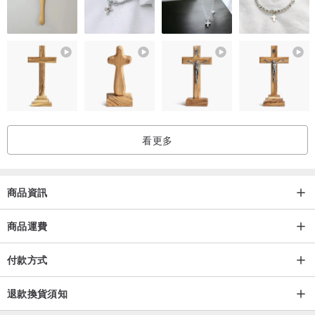
3.請慎量手圍尺寸，若因自己誤量導致尺寸不合，須自付換貨來回運
費。
│保養方式Care & Cleaning│
1.配戴飾品時避免直接接觸香水、頭髮造型品、防曬乳、乳液等。
看更多
2.14K包金飾品會因汗水、環境因素、氧化，配戴時間，使用方式的
不同而降低光澤屬自然現象。
商品資訊
3.請勿配戴飾品入睡、沐浴、洗溫泉、運動等。
商品運費
4.飾品未配戴時請收納於密封夾鏈袋內，以防止暴露於陽光及空氣
付款方式
中，長期接觸容易加速氧化，可延長飾品壽命。
退款換貨須知
5.若有髒污，可使用眼鏡布或較柔軟的布稍微擦拭。