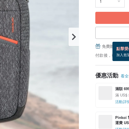
免費贈送電子
點擊愛
付款後，從備貨到
加入慾
優惠活動
看全部
滿額 6
滿 US$
活動詳
Pinko
運費 US$