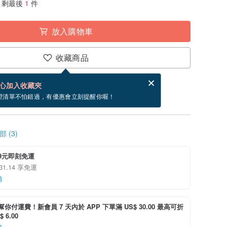
剩最後
1
件
放入購物車
收藏商品
賀卡，結帳完成後填寫
電子賀卡是什麼？
心加入收藏夾
寄出商品為 2 個工作天。（不包含假日）
望清單不怕錯過，有優惠會立刻提醒你喔！
 (3)
99元即刻免運
 31.14 享免運
情
i 幫你付運費！新會員 7 天內於 APP 下單滿 US$ 30.00 最高可折
 6.00