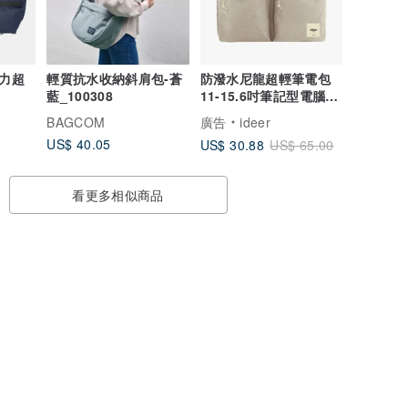
能力超
輕質抗水收納斜肩包-蒼
防潑水尼龍超輕筆電包
藍_100308
11-15.6吋筆記型電腦
公事包 書包 macbook
BAGCOM
廣告
ideer
US$ 40.05
US$ 30.88
US$ 65.00
看更多相似商品