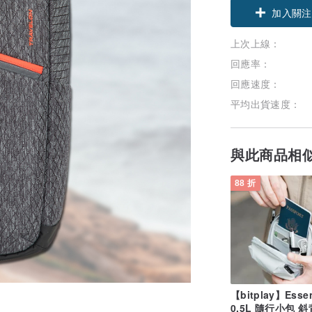
加入關注
上次上線：
回應率：
回應速度：
平均出貨速度：
與此商品相
88 折
【bitplay】Essen
0.5L 