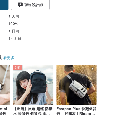
聯絡設計師
1 天內
100%
1 日內
1～3 日
似
看更多
6 折
tial
【出清】旅遊 超輕 防潑
Fastpac Plus 快翻斜背
隨行小包 斜背包
水 後背包 斜背包 兩用
包 – 迷霧灰 | Ripstop