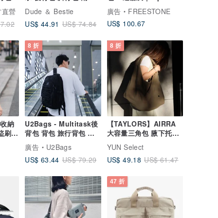
包 親子裝 女生
DWR防潑水 斜肩包
官方直營
Dude ＆ Bestie
廣告
FREESTONE
US$ 100.67
US$ 44.91
7.02
US$ 74.84
8 折
8 折
提收納
U2Bags - Multitask後
【TAYLORS】AIRRA
盜刷)-
背包 背包 旅行背包 學
大容量三角包 腋下托特
生書包 書包 YKK拉鍊
包 輕量多拉鍊隔層
廣告
U2Bags
YUN Select
US$ 63.44
US$ 49.18
US$ 79.29
US$ 61.47
47 折