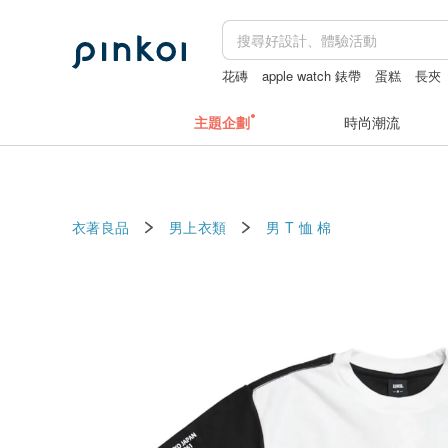
花磚
apple watch 錶帶
蛋糕
長夾
fairy and you
主題企劃
時尚潮流
衣著良品
男上衣類
男 T 恤
棉