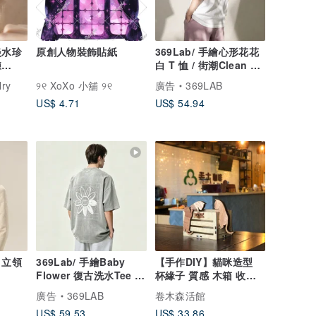
淡水珍
原創人物裝飾貼紙
369Lab/ 手繪心形花花
鍊
白 T 恤 / 街潮Clean Fit
合體版型/ 短袖
lry
୨୧ XoXo 小舖 ୨୧
廣告
369LAB
US$ 4.71
US$ 54.94
 立領
369Lab/ 手繪Baby
【手作DIY】貓咪造型
Flower 復古洗水Tee /
杯緣子 質感 木箱 收納
Clean Fit 寬鬆/ 短袖
箱 置物盒情人節
廣告
369LAB
卷木森活館
US$ 59.53
US$ 33.86