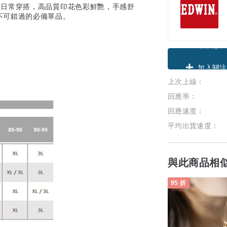
合日常穿搭，高品質印花色彩鮮艷，手感舒
不可錯過的必備單品。
領優惠券
上次上線：
加入關注
回應率：
回應速度：
平均出貨速度：
與此商品相
95 折