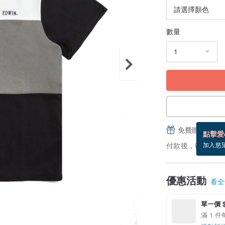
數量
免費贈送電子
點擊愛
付款後，從備貨到
加入慾
優惠活動
看全部
單一價 $
滿 1 件