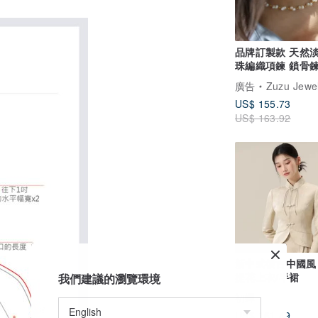
品牌訂製款 天然
珠編織項鍊 鎖骨
316L醫療鋼18k金
廣告
Zuzu Jewe
US$ 155.73
US$ 163.92
新中式復古中國風
提花上衣/半裙
我們建議的瀏覽環境
初蟬
US$ 161.49