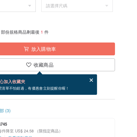
部份規格商品剩最後
1
件
放入購物車
收藏商品
賀卡，結帳完成後填寫
電子賀卡是什麼？
心加入收藏夾
寄出商品為 3 個工作天。（不包含假日）
望清單不怕錯過，有優惠會立刻提醒你喔！
 (3)
745
每件降至 US$ 24.58 （限指定商品）