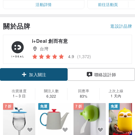
活動詳情
前往活動頁
關於品牌
逛設計品牌
i+Deal 創而有意
台灣
4.9
(1,372)
領優惠券
加入關注
聯絡設計師
出貨速度
關注人數
回應率
上次上線
1～3 日
1 天內
6,322
83%
7 折
免運
7 折
免運