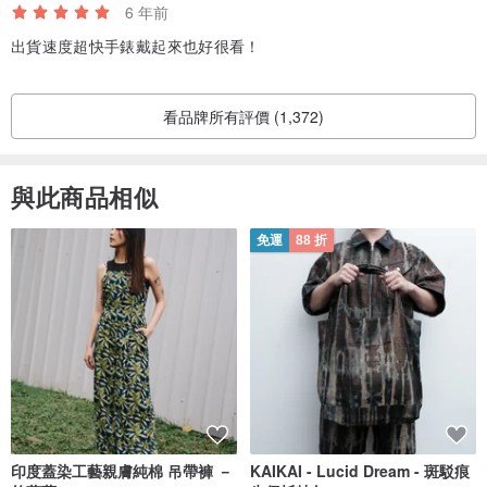
6 年前
出貨速度超快手錶戴起來也好很看！
看品牌所有評價 (1,372)
無時無刻陪伴你的時尚配件
與此商品相似
paprcuts watch超輕量，耐用且生活防潑水。
免運
88 折
他也是你聚會不可或缺的時尚配件，不只白天，連半夜的狂歡派對也
能清楚的看見時間！
且paprcuts watch擁有各式繽紛款式，可隨喜愛或聚會不同，搭配你
的穿搭出場！
商品特性：
1.極輕，整支手錶的重量比6顆小熊軟糖還要輕！
2.超耐用，他抗撕，大力拉扯和扭轉都不會斷。
印度蓋染工藝親膚純棉 吊帶褲 －
KAIKAI - Lucid Dream - 斑駁痕