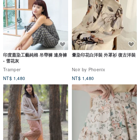
德國/純手工製作
▁▁▁▁▁▁▁▁▁▁▁▁▁▁▁▁▁▁▁▁▁▁▁▁▁▁▁
DuPont™ Tyvek®材質介紹：
美國杜邦公司之專利合成纖維，以HDPE(高密度聚乙烯)製作而成，無
加入任何回收再製成分，是100%環保天然材質，可以100％回收再利
用，手感摸起來像紙，層次鮮明，且防潑水、抗撕扯、耐磨、可反覆
印度蓋染工藝純棉 吊帶褲 連身褲
暈染印花白洋裝 外罩衫 復古洋裝
- 雪花灰
水洗。
Tramper
Noir by Phoenix
NT$ 1,480
NT$ 1,480
DuPont™ Tyvek®四大特性：
1.防水：材料本身為高純度的環保防水布料，並無任何加工的防水塗
層，因此防水耐久度並不受時間影響。
2.無毒環保：可再製成塑膠類產品，燃燒後只會產生水蒸氣及二氧化
碳，不會產生任何有毒氣體。
3.輕量化：質地堅韌且抗撕扯，重量僅有普通紙張的一半並且可用一
般洗滌方式清潔。