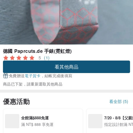
德國 Paprcuts.de 手錶(霓虹燈)
5
(1)
看其他商品
免費贈送
電子賀卡
，結帳完成後填寫
商品已下架，請重新選取其他商品
優惠活動
看全部 (5)
全館滿$888免運
7/20 - 8/8【
案】精選品牌全館
滿 NT$ 888 享免運
指定設計館滿 NT$
$888 免運
免運