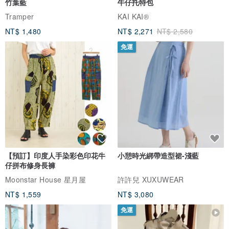
竹葉藍
牛仔托特包
3.超環保，無毒可回收。
Tramper
KAI KAI®
4.磁吸式設計，可自由調整手錶長短，手圍13-18cm皆可適用。
NT$ 1,480
NT$ 2,271
NT$ 2,580
5.正常使用下，電池壽命約3年。
▁▁▁▁▁▁▁▁▁▁▁▁▁▁▁▁▁▁▁▁▁▁▁▁▁▁▁▁
免運
商品資訊
產品尺寸 - 4cm x 22cm
產品材質 - DuPont™ Tyvek®
注意事項
此為「Tyvek®」材質，類似紙張，會有天然摺痕。
【預訂】印度人手染彩色印花牛
小憩時光綁帶造型裙-淺藍
仔拼布修身長褲
其他事項
Moonstar House 星月屋
許許兒 XUXUWEAR
顏色略有偏差，以實品顏色為準。
NT$ 1,559
NT$ 3,080
免運
產地/製造方式