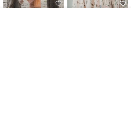
4.抗污抗霉抗酸鹼：布料成分安定，不會自然分解，也不會發霉，同
時能抵抗多數的化學藥劑，故有許多實驗室會使用Tyvek®。
印度蓋染工藝純棉 長褲 －晚霞紅
【波麗印花】皇家鹿苑 澎澎熱氣
看其他商品
球 前短後長 鬆緊帶 長裙
了解品牌
Tramper
Mr. Greenwood
NT$ 1,080
NT$ 2,620
印度蓋染工藝純棉 長褲 －秋香黃
薄紗夏花刺繡連袖襯衫 輕婚紗
Tramper
E+e
NT$ 1,080
NT$ 2,450