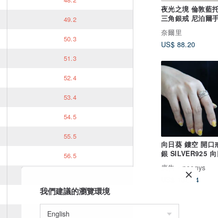
夜光之境 倫敦藍
三角銀戒 尼泊爾
49.2
925純銀
奈爾里
50.3
US$ 88.20
51.3
52.4
53.4
54.5
55.5
向日葵 鏤空 開口
銀 SILVER925 
56.5
花🌻 sunflower
廣告
poonys
57.6
US$ 102.74
我們建議的瀏覽環境
58.6
59.7