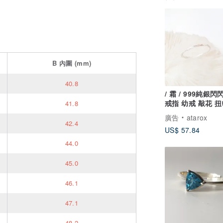
B
內圍
(mm)
40.8
/ 霜 / 999純銀
戒指 幼戒 敲花 
41.8
指
廣告
atarox
42.4
US$ 57.84
44.0
45.0
46.1
47.1
48.2