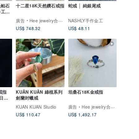
托帕石
十二星18K天然鑽石戒指
蛇戒 │ 純銀尾戒
手工
廣告
Hee jewelry合一輕珠寶
NASHLY手作金工
US$ 748.32
US$ 48.11
戒指
KUÂN KUÂN 綠植系列
坦桑石18K金戒指
向日葵
劍蘭封蠟戒
KUAN KUAN Studio
廣告
Hee jewelry合一輕珠寶
US$ 110.47
US$ 1,492.17