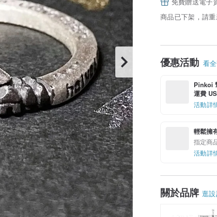
免費贈送電子
商品已下架，請重
優惠活動
看全部
Pinko
運費 US$
活動詳
輕鬆擁
指定商
活動詳
關於品牌
逛設