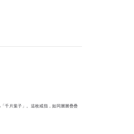
語中意為「千片葉子」。這枚戒指，如同層層疊疊