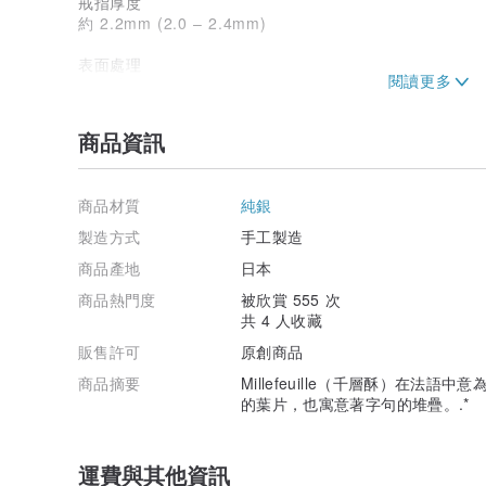
戒指厚度
約 2.2mm (2.0 – 2.4mm)
表面處理
可從以下 6 種選擇：
1. 亮面銀白
商品資訊
2. 霧面銀白
3. 燻茶色
4. 霧麵茶色
商品材質
純銀
5. 燻黑色
6. 霧面黑色
製造方式
手工製造
商品產地
日本
* 霧面與燻製處理的表面會因摩擦產生光澤
* 黑色、茶色、白色等表面顏色可能會因摩擦而脫落
商品熱門度
被欣賞 555 次
* 黑色可能呈現深褐色或灰色
共 4 人收藏
* 茶色每件的深淺濃淡略有差異
販售許可
原創商品
* 隨時間推移會產生自然變色
商品摘要
Millefeuille（千層酥）在法
鐫刻
的葉片，也寓意著字句的堆疊。.*
戒指內側可鐫刻至多 10 個字元
包含大寫英文字母（不含小寫）、數字、與 & . -
運費與其他資訊
包裝