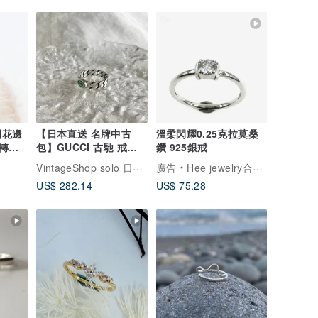
閃閃花邊
【日本直送 名牌中古
溫柔閃耀0.25克拉莫桑
扭轉戒
包】GUCCI 古馳 戒指
鑽 925銀戒
銀×綠 GG 925 扭轉鍊條
VintageShop solo 日本直送中古包專賣店
廣告
Hee jewelry合一輕珠寶
戒指 vintage 古董
US$ 282.14
US$ 75.28
ns8jjn