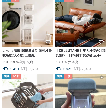
Like-it 窄款 隙縫型多功能可堆疊
【CELLUTANE】雙人沙發A01加
收納籃 洗衣籃 三層組
長型(2P)日本製平價沙發 皮革/燈
芯絨
this-this 雜貨研究所
FULUX 弗洛克
NT$ 2,421
NT$ 2,690
NT$ 6,952
NT$ 7,900
免運
32 折
免運
8 折