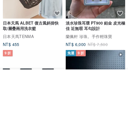
日本天馬 ALBET 復古風斜掛快
淡水珍珠耳環 PT900 鉑金 皮光極
取/層疊兩用洗衣籃
佳 近無瑕 耳勾設計
日本天馬TENMA
蘭佩軒 珍珠。手作輕珠寶
NT$ 455
NT$ 6,000
NT$ 7,500
9 折
免運
9 折
看其他商品
了解品牌
日本Like-it 可堆疊收納洗衣籃專
雙抽屜螢幕增高架(寬42CM) 收納
用 -滑滑便利輪 (專用輪)
書桌展示架 手工 客製化雷射雕刻
this-this 雜貨研究所
Pinocchio’s cabin