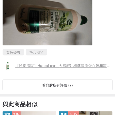
質感優異
符合期望
【臉部清潔】Herbal care 大麻籽油植蘊膠原蛋白溫和潔膚乳
看品牌所有評價 (7)
與此商品相似
免運
9 折
免運
88 折