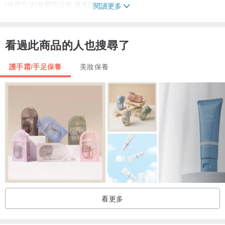
[保存方法]放置陰涼處.避免陽光直射
閱讀更多
[注意事項] 1.請置放於幼童無法取得處，以免誤食。
2.肌膚若有不適情況請勿使用使用後如有異常請停止使用。
看過此商品的人也搜尋了
3.本商品僅供手部保養，不可食用。
護手霜/手足保養
美妝保養
製造商：Laboratorium Kosmetyków Naturalnych Farmona Sp. z o.
o.
製造商地址：ul. Jugowicka 10c 30-443 Kraków
進口/代理商：鑫源百貨批發有限公司
進口/代理商統一編號：13136748
進口/代理商地址：新北市五股區五權七路61號5樓
看更多