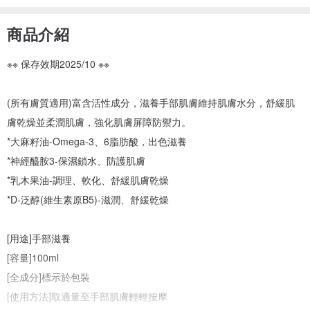
商品介紹
※※ 保存效期2025/10 ※※
(所有膚質適用)富含活性成分，滋養手部肌膚維持肌膚水分，舒緩肌
膚乾燥並柔潤肌膚，強化肌膚屏障防禦力。
*大麻籽油-Omega-3、6脂肪酸，出色滋養
*神經醯胺3-保濕鎖水、防護肌膚
*乳木果油-調理、軟化、舒緩肌膚乾燥
*D-泛醇(維生素原B5)-滋潤、舒緩乾燥
[用途]手部滋養
[容量]100ml
[全成分]標示於包裝
[使用方法]取適量至手部肌膚輕輕按摩