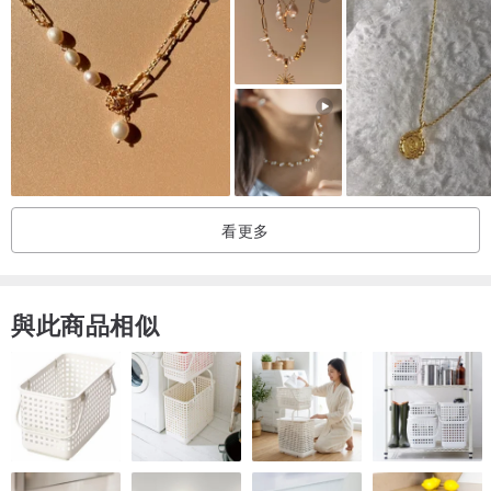
|░ 喜歡翡翠的理由 ░|
人養玉三年，玉養人一輩子
水晶磁場強大，但是需要定期消磁，翡翠是一種天然的硬玉，性質溫
潤柔和，雖然磁場沒水晶強大，翡翠自身的能量都是十分乾淨純粹
的，只會對人產生有益的影響且消除負能量。
看更多
目前，在翡翠中已發現40餘種礦物，化學成分：硅酸鹽鋁鈉—
NaAI〔Si2 O6〕，常含Ca鈣、Cr鉻、Ni鎳、Mn錳、Mg鎂、Fe鐵等
與此商品相似
微量元素.
白色，基本上不含雜質。
紅色，含三價鐵。[2]
黑色，含2%以上的鉻。
綠色，含2%以上的鉻和二價鐵。