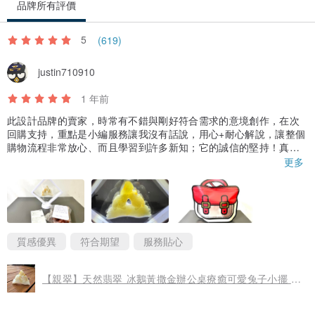
品牌所有評價
微量元素「鎳」（Ni）鎳是人體不可缺少的微量元素。成人體內含鎳
量約為 6 ~ 10 mg，主要存在腦部和肝臟中。鎳在人體腸道內被吸
5
(619)
收，未被吸收的鎳多經由糞便排出。食物中的鎳只有 10 ~ 20 % 會被
justin710910
人體吸收。
1 年前
微量元素「錳」（Mn）人體內的錳元素是保護自身的另一類微量元
此設計品牌的賣家，時常有不錯與剛好符合需求的意境創作，在次
素，翡翠中也含有這一元素，長期佩戴翡翠可以促進人體血液循環，
回購支持，重點是小編服務讓我沒有話說，用心+耐心解說，讓整個
購物流程非常放心、而且學習到許多新知；它的誠信的堅持！真的
加速新陳代謝，緩解衰老，預防一些老年病。
值得大家關注與支持，總算找到一件符合自己要求的兔兔藏品，真
更多
棒👍
微量元素「鎂」（Mg）「鎂」也是人體不能缺乏的巨量礦物質，鎂跟
鈣一樣，都是維持正常骨骼生長所必需的營養素，鎂的含量若足夠，
則能有效的調節鈣，維持神經肌肉正常功能，兩者具有相輔相成的作
質感優異
符合期望
服務貼心
用。鎂具有可抑制血小板凝集的功能，因此若缺乏，可能增加心血管
疾病風險。不僅如此，缺鎂也會增加體內慢性發炎，與許多慢性病的
【親翠】天然翡翠 冰鵝黃撒金辦公桌療癒可愛兔子小擺 手玩件
發生有關聯性，特別是心血管疾病的死亡率。曾有研究顯示，飲用硬
水的人，因水中鈣、鎂含量相對比較高，心血管疾病的死亡率較低，