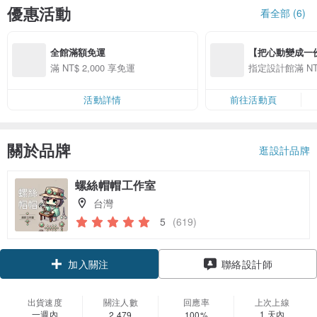
優惠活動
看全部 (6)
全館滿額免運
【把心動變成一份禮物
精選品牌全館滿 NT
滿 NT$ 2,000 享免運
指定設計館滿 NT$
活動詳情
前往活動頁
關於品牌
逛設計品牌
螺絲帽帽工作室
台灣
5
(619)
領優惠券
聯絡設計師
加入關注
出貨速度
關注人數
回應率
上次上線
一週內
1 天內
2,479
100%