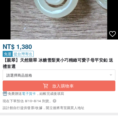
NT$ 1,380
免運
從台灣寄出
【親翠】天然翡翠 冰糖雪梨黃小巧精緻可愛子母平安釦 送
禮首選
放入購物車
免費贈送
電子賀卡
，結帳完成後填寫
現在下單預估 8/10~8/14 到貨。
設計館自行提供發票/收據，開立後將寄至購買人地址