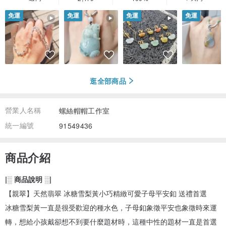
免運
免運
免運
免運
逛全部商品
營業人名稱
螺絲帽帽工作室
統一編號
91549436
商品介紹
|░ 商品說明 ░|
【親翠】天然翡翠 冰糖雪梨黃小巧精緻可愛子母平安釦 送禮首選
冰糖雪梨黃一直是很受歡迎的種水色，子母釦象徵平安也象徵時來運
轉，想給小孩戴卻想不到要什麼題材時，這種中性的題材一直是首選