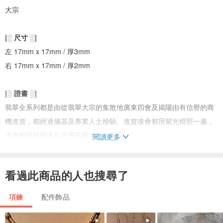
大宗
|░ 尺寸 ░|
左 17mm x 17mm / 厚3mm
右 17mm x 17mm / 厚2mm
|░ 證書 ░|
翡翠全系列都是由從翡翠大宗的集散地廣東四會及揭陽由有信譽的商
機進貨，都經過儀器及專業人士檢驗。進貨後會都用紫光燈照一遍，
也會每批抽樣送台北寶石鑑定中心鑑定。
閱讀更多
親翠系列若要附台灣檢驗報告，需買家自付檢驗費喔！
看過此商品的人也搜尋了
加購證書入口→
www.pinkoi.com/product/Xk255fYC
項鍊
配件飾品
純翠系列則會檢附台灣證書一份。