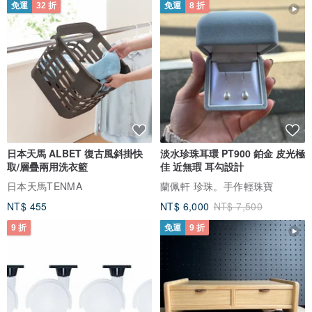
免運
32 折
免運
8 折
五臟，安魂魄，疏血脈，明耳目」的功效。
經常佩戴翡翠玉石可使其中的微量元素被人體皮膚吸收，有助於人體
各器官生理功能的協調平衡。
滋養皮膚：翡翠飾品，不管是項鍊、耳環，還是手鐲都可以直接與皮
膚接觸，翡翠中的礦物質元素藉此進入人體，滋養女人的皮膚，讓女
人看上去更加白皙動人。
日本天馬 ALBET 復古風斜掛快
淡水珍珠耳環 PT900 鉑金 皮光極
取/層疊兩用洗衣籃
佳 近無瑕 耳勾設計
消暑，翡翠的冰涼特性，摸著療育癒消暑，唐代，每到夏天，讓楊貴
日本天馬TENMA
蘭佩軒 珍珠。手作輕珠寶
妃口含解暑清涼的玉。自此以後，夏天變成一個清涼夏日。玉枕、玉
NT$ 455
NT$ 6,000
NT$ 7,500
鐲、玉床、玉掛件起到消暑的作用。
9 折
免運
9 折
以上都是翡翠有根據的理由，另一個沒根據的理由是當心情低落，壓
力大時，看著翡翠有莫名的療癒心情功效，彷彿得到了安慰。