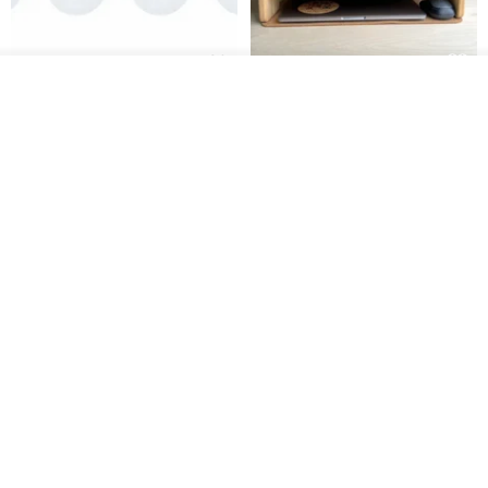
放入購物車
日本Like-it 可堆疊收納洗衣籃專
雙抽屜螢幕增高架(寬42CM) 收納
加入收藏
了解品牌
用 -滑滑便利輪 (專用輪)
書桌展示架 手工 客製化雷射雕刻
this-this 雜貨研究所
Pinocchio’s cabin
NT$ 234
NT$ 260
NT$ 3,026
NT$ 3,362
免運
68 折
日本squ+ SUN&WASSER可層疊
工業風_植物雙層展示層架/塊根/
置物洗衣籃-2入-多色可選
多肉植物/鐵網**歡迎客製**