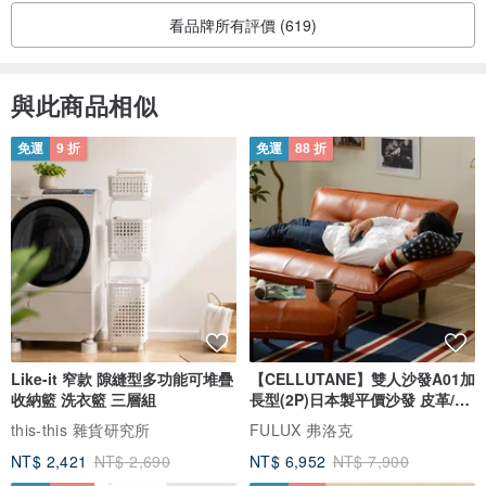
是故，血鎂濃度正常，則發生動脈粥狀硬化症風險較低。
看品牌所有評價 (619)
微量元素「鐵」（Fe）鐵在人體有協助酵素進行生化反應、幫助新陳
與此商品相似
代謝的作用，是人體「必需微量元素」之一。成年人體内通常含有
3~5 公克鐵，其中六、七成鐵分布於紅血球，其他細胞同樣也需要鐵
免運
9 折
免運
88 折
的幫助才能順利運作。
從醫學研究上可以發現翡翠有著強大的治療能力，長期佩戴翡翠不僅
可以預防疾病，還可以緩解甚至治療一些疾病。
治療胸悶：一些身體較弱的朋友有時候會出現胸悶的現象，其實佩戴
翡翠吊墜可以治療常見的胸悶，翡翠吊墜會散發能量進去胸前德爾
Like-it 窄款 隙縫型多功能可堆疊
【CELLUTANE】雙人沙發A01加
「龍頷」、「神府」兩處穴位，通過不斷的按摩可以達到除根的效
收納籃 洗衣籃 三層組
長型(2P)日本製平價沙發 皮革/燈
果。
芯絨
this-this 雜貨研究所
FULUX 弗洛克
NT$ 2,421
NT$ 2,690
NT$ 6,952
NT$ 7,900
中醫理論：在中醫學中，翡翠還具有「除中熱，潤心肺，滋毛髮，養