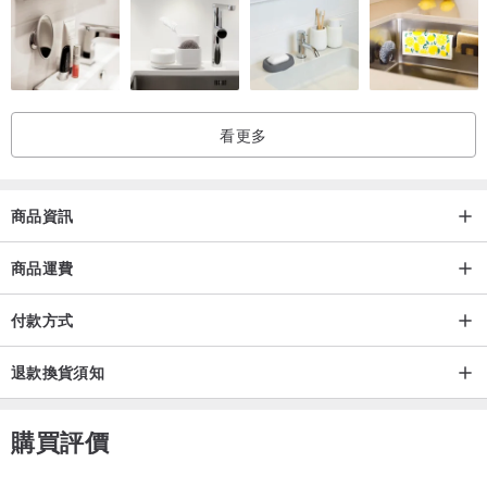
黃色，含元素鐵。
紫色，含元素錳。
藍色，基本上與緑色一樣，可是比其他顏色少見。
看更多
微量元素「鈣」（Ca）是身體內含量最高的礦物質，主要分布在骨骼
與牙齒，血液、肌肉亦有鈣的存在。鈣亦是人體生命活動的重要調節
劑，在人生各個生長發育階段，從幼年到成年，再到老年，都肩負著
商品資訊
重要生理功能，鈣是保證人體健康長壽不可缺少的重要元素是人體不
能缺乏的巨量礦物質。
商品運費
付款方式
微量元素「鉻」（Cr）它是對維持人體正常生理功能具有相當的重要
性，能預防心血管疾病、幫助調節血糖，而且人體無法自行合成，必
退款換貨須知
須靠天然食物或補充劑來進行吸收，第2型糖尿病患可以增加對胰島素
的敏感性、身材肥胖者有利於控制膽固醇及血糖、高壓力狀態者鉻的
購買評價
流失速度比一般人快，因此這三種人特別需要。