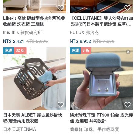
Like-it 窄款 隙縫型多功能可堆疊
【CELLUTANE】雙人沙發A01加
收納籃 洗衣籃 三層組
長型(2P)日本製平價沙發 皮革/燈
芯絨
this-this 雜貨研究所
FULUX 弗洛克
NT$ 2,421
NT$ 2,690
NT$ 6,952
NT$ 7,900
免運
32 折
免運
8 折
日本天馬 ALBET 復古風斜掛快
淡水珍珠耳環 PT900 鉑金 皮光極
取/層疊兩用洗衣籃
佳 近無瑕 耳勾設計
日本天馬TENMA
蘭佩軒 珍珠。手作輕珠寶