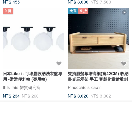
NT$ 455
NT$ 6,000
NT$ 7,500
9 折
免運
9 折
日本Like-it 可堆疊收納洗衣籃專
雙抽屜螢幕增高架(寬42CM) 收納
用 -滑滑便利輪 (專用輪)
書桌展示架 手工 客製化雷射雕刻
this-this 雜貨研究所
Pinocchio’s cabin
NT$ 234
NT$ 260
NT$ 3,026
NT$ 3,362
免運
68 折
我要排隊
了解品牌