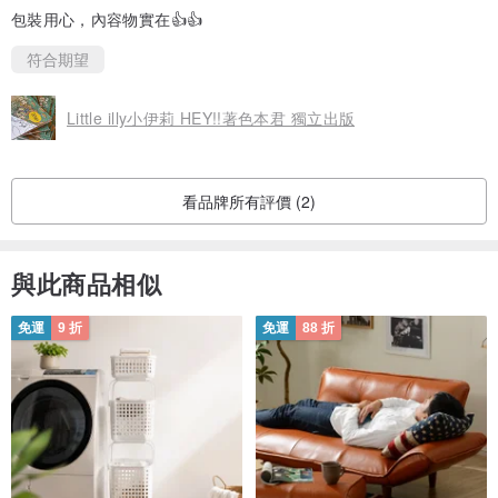
包裝用心，內容物實在👍👍
符合期望
Little illy小伊莉 HEY!!著色本君 獨立出版
看品牌所有評價 (2)
與此商品相似
免運
9 折
免運
88 折