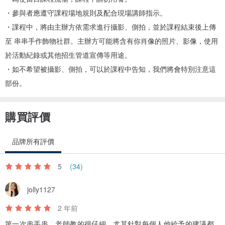
|課程材料|：
・參與者應遵守課程場地規則及配合現場講師指示。
本次課程選用主要材料為:
・課程中，將由主辦方依需求進行攝影、側拍，並於課程結束後上傳
• 各式水晶礦石-紅紋石、東陵石、黑曜石、玉髓、花綠石、…等各式
至 串串手作飾物社群。主辦方可能將含有你肖像的照片、影像，使用
水晶礦石。
於活動紀錄或其他招生管道宣傳等用途。
• 各式原木木質珠-檀木、花梨木、雞翅木、酸枝木…等各式木質珠。
・如不希望被攝影、側拍，可以於課程中告知，我們將會特別注意這
• 各式果實-金鐘菩提、相思豆、椰殼…等果實。
部份。
• 隔珠:黃銅、14K/18K合金金/銀/玫瑰金隔珠、藏銀、各式花托、各式
造型珠等。
購買評價
• 吊飾:各式14K/18K合金造型吊綴。
• 各色韓國5mm環保蠟線-基於環保，韓國蠟繩採優質滌綸纖維，由無
品牌所有評價
蠟設備高溫壓製而成，符合歐美環保出口標準，稱「環保蠟線」。相
5
(34)
較於一般上過蠟的蠟線，顏色更漂亮，手感更柔軟細膩，強度更高、
可水洗也不易褪色。
jolly1127
• 手作耳環所需各式的925銀針及耳夾(供無耳洞者挑選制作)。
2 年前
• 本課程包含質感禮盒包裝整組; 雙層麂皮套、加厚燙金盒、緞帶手提
帶。
第一次串手串，老師教的很仔細，尤其針對每個人他給予的建議都