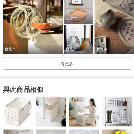
費用:本課程費用包含講師、現場手作工具及所需材料、作品包裝材
料。
台北市
(本課程為”編織耳環”手作課程，主體以”編織”來完成)
時間:每系列課程時間約60-120分鐘左右(仍需以創作者個人速度為主)
地點：台北市松山區三民路95巷26號1樓(民生社區)
台北市
台北市
新竹市
交通：捷運搭乘至松山新店線「南京三民捷運站」1號出口，步行約
10分鐘，工作室近「健康國小」。
看更多
(如開車上課的同學，健康國小內有附設停車場)
與此商品相似
手作體驗適合對象|:適合初學者，難易度⭐️⭐️⭐️(滿分五顆星)
課程中可選擇自己喜歡的原木、果實、水晶礦石素材進行搭配，製作
出獨一獨二專屬風格的手作飾物。
本課程不論男女老少都非常合適，有別以往同質性高的手作課程，串