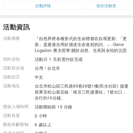
活動詳情
前往活動頁
活動資訊
活動摘要
『自然界裡各種形式的生命體都在自我更新; 「更
新」是最適合用於描述生命進程的詞。』-Gene
Logsdon 農夫哲學:關於自然、生死與永恒的沉思
預約須知
活動日 1 天前需付款完成
活動所在地
台灣 / 台北市
活動語言
中文
活動地址
台北市松山區三民路95巷26號1樓(民生社區) 捷運
搭乘至松山新店線「南京三民捷運站」1號出口，
步行約10分鐘。
開放入場時間
活動開始前 15 分鐘
活動長度
2 小時
最低年齡限制
6 歲以上