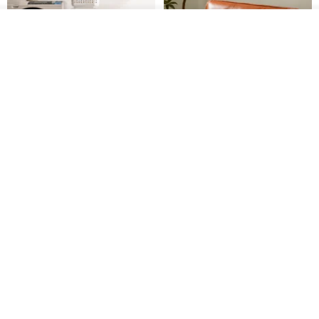
• 白玉髓:舒緩壓力，使人穩定心態，消除焦慮與怒氣。
• 紅紋石: 招桃花和求姻緣，增加異性緣及人緣。
看其他商品
加入收藏
了解品牌
Like-it 窄款 隙縫型多功能可堆疊
【CELLUTANE】雙人沙發A01加
收納籃 洗衣籃 三層組
長型(2P)日本製平價沙發 皮革/燈
芯絨
this-this 雜貨研究所
FULUX 弗洛克
NT$ 2,421
NT$ 2,690
NT$ 6,952
NT$ 7,900
|關於串串手作飾品|:
串串手作不只是飾物，是串起妳我它的專屬記憶。
免運
32 折
免運
8 折
我們以照片記錄慢活的人生旅途，以語言文字記錄旅程中陪伴我們的
親友，然而，許多美好的回憶與信念，卻無法只留存在影像和語言文
字中。