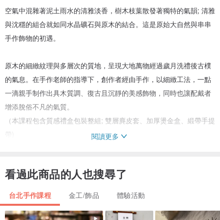
空氣中混雜著泥土雨水的清雅淡香，樹木枝葉散發著獨特的氣韻; 清雅
與沈穩的組合就如同水晶礦石與原木的結合。這是原始大自然與串串
手作飾物的初遇。
原木的細緻紋理與多層次的質地，呈現大地萬物經過歲月洗禮後古樸
的氣息。在手作老師的指導下，創作者經由手作，以細緻工法，一點
一滴親手制作出具木質調、復古且沉靜的美感飾物，同時也讓配戴者
增添脫俗不凡的氣質。
（本課程包含質感禮盒包裝整組; 雙層麂皮套、加厚燙金盒、緞帶手提
帶)
閱讀更多
看過此商品的人也搜尋了
台北手作課程
金工/飾品
體驗活動
|課程資訊|：