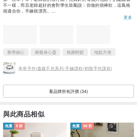
不一樣，而且老師超好的會對學生鼓勵說：你做的很棒欸，這風格
很適合你，手鍊很漂亮。
讓學生們滿滿成就感。
更多
現場將準備各式材料供創作者進行創意發想與制作搭配。
本手作課程蘊含著萬物森森不息的寓意，是視覺上的療癒也是心靈上
的沉澱，讓我們用心感受大自然的盎然生機。
原木木質珠 (其中部分材料簡介):
教學細心
療癒身心靈
氛圍輕鬆
地點方便
• 黃花梨木: 能讓人舒緩壓力，放鬆身心，有助於安神靜氣。
• 雞翅木: 辟邪開運，保平安與逢凶化吉。
串串手作|森森不息系列-手鍊課程(初階手作課程)
• 酸枝木: 安神醒腦，具有順順利利之寓意。
• 黑檀木: 可以使人穩定情緒且有助於睡眠，能夠缓解壓力。
• 金鐘菩提: 外形就像金鐘一樣，具有獨特的香氣，可以提神醒腦。
看品牌所有評價 (34)
水晶礦石 (其中部分材料簡介):
• 花綠石：花紋顏色優美，有助於招正財。
與此商品相似
• 鷹眼石:能激發個人勇氣，堅定信念，使人自信勇敢。
• 印度瑪瑙: 避邪化煞，運氣不好的人佩戴可轉運，也能夠使人排除負
免運
9 折
免運
88 折
面能量。