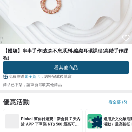
【體驗】串串手作|森森不息系列-編織耳環課程(高階手作課
程)
看其他商品
免費贈送
電子賀卡
，結帳完成後填寫
商品已下架，請重新選取其他商品
優惠活動
看全部 (5)
Pinkoi 幫你付運費！新會員 7 天內
適用於文化幣活
於 APP 下單滿 NT$ 500 最高可折
活動）最高折抵 NT
運費 NT$ 100