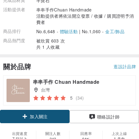
完成品材質
半寶石
活動提供者
串串手作Chuan Handmade
活動提供者將依法開立發票 / 收據 / 購買證明予消
費者
商品排行
No.6,648 -
體驗活動
|
No.1,060 -
金工/飾品
商品熱門度
被欣賞 603 次
共 1 人收藏
關於品牌
逛設計品牌
串串手作 Chuan Handmade
台灣
5
(34)
加入關注
聯絡設計師
出貨速度
關注人數
回應率
上次上線
7 日以上
1 天內
243
94%