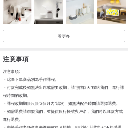
串手作課程將由手作老師協助創作者將創意發想的點子親手設計且制
作出來。
看更多
注意事項
|課程流程|：
注意事項:
一、原木、果實、水晶礦石的認識
・此區下單商品別為手作課程。
二、飾物整體構想、討論及最終設計
・付款完成後如無法出席或需要改期，請”提前3天”聯絡我們，進行課
三、森森不息飾物制作時間
程時間的改期。
・課程改期期限只限”2個月內”場次，如無法配合時間請選擇退費。
|課程內容|：
・如需退費請聯繫我們，並提供銀行帳號與戶名，我們將以匯款方式
串串手作利用自然紋理、深淺不一的檀木、花梨木、黃金木、雞翅
進行退費。
木、酸枝木、金鐘菩提、相思豆等不同木質珠、果實、水晶礦石材
・由於手作老師會事先準備材料及場地，因此於”上課當天”不接受退