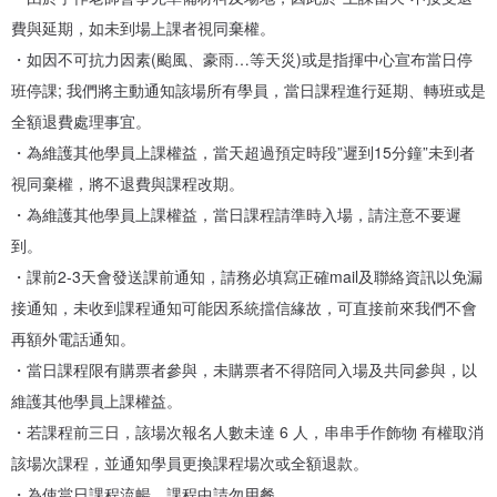
料，在手作老師與創作者的構思討論下進行設計並且親手制作出飾
費與延期，如未到場上課者視同棄權。
物，手作飾物成品將由柔順的線條中流淌出淳厚含蓄的美感。
・如因不可抗力因素(颱風、豪雨…等天災)或是指揮中心宣布當日停
班停課; 我們將主動通知該場所有學員，當日課程進行延期、轉班或是
雖然原木果實與水晶礦石每顆形態迥然有異，卻存在相似的溫潤色
全額退費處理事宜。
澤，讓創作者在制作飾物過程中彷彿溶化於森林靜謐的氛圍，感受到
・為維護其他學員上課權益，當天超過預定時段”遲到15分鐘”未到者
心靈的自由與和平。
視同棄權，將不退費與課程改期。
・為維護其他學員上課權益，當日課程請準時入場，請注意不要遲
純手作的飾物難免會有創作者手工制作的痕跡，但也具備耐人尋味的
到。
美感與創作者獨家設計的巧思。
・課前2-3天會發送課前通知，請務必填寫正確mail及聯絡資訊以免漏
接通知，未收到課程通知可能因系統擋信緣故，可直接前來我們不會
讓我們一起在短短的手作時光中找回最純粹的自己，放慢步調享受當
再額外電話通知。
下對大自然萬物的感嘆與對生命湧出的感動，將內在的情感釋放於手
・當日課程限有購票者參與，未購票者不得陪同入場及共同參與，以
作飾物中，體驗這美麗的蛻變歷程。
維護其他學員上課權益。
（課程時間:預計為2小時，仍需以創作者個人速度為主）。
・若課程前三日，該場次報名人數未達 6 人，串串手作飾物 有權取消
該場次課程，並通知學員更換課程場次或全額退款。
・為使當日課程流暢，課程中請勿用餐。