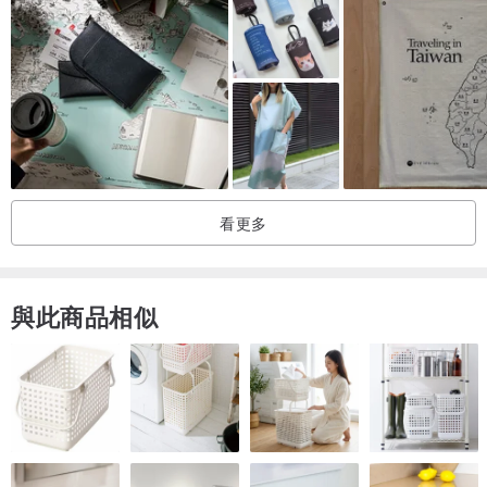
請先與我們聯繫溝通唷。
👉🏻本賣場商品屬客製化製作，無法符合七天無條件鑑賞期喔。
👉🏻出貨前均有做到一定的品管，保證有一定的水準品質，但無法做到
精品品質，敬請見諒喔。
【品牌關注】
✔IG: creasense.oui
看更多
✔FB粉絲團: Creasense
#CreASEnse美感防摔殼
與此商品相似