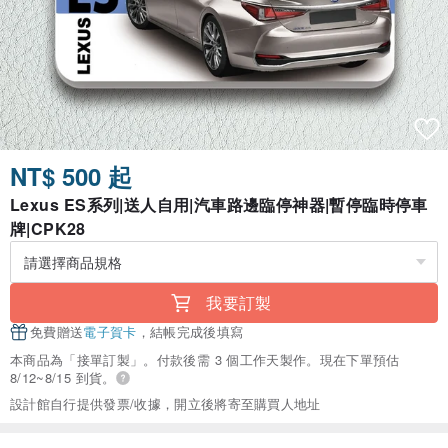
NT$ 500 起
Lexus ES系列|送人自用|汽車路邊臨停神器|暫停臨時停車
牌|CPK28
我要訂製
免費贈送
電子賀卡
，結帳完成後填寫
本商品為「接單訂製」。付款後需 3 個工作天製作。現在下單預估
8/12~8/15 到貨。
設計館自行提供發票/收據，開立後將寄至購買人地址