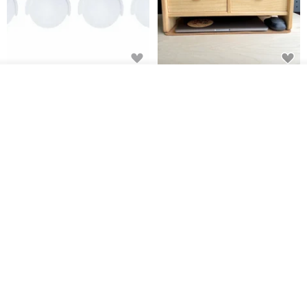
日本Like-it 可堆疊收納洗衣籃專
雙抽屜螢幕增高架(寬42CM) 收納
我要訂製
用 -滑滑便利輪 (專用輪)
書桌展示架 手工 客製化雷射雕刻
加入收藏
了解品牌
this-this 雜貨研究所
Pinocchio’s cabin
NT$ 234
NT$ 260
NT$ 3,026
NT$ 3,362
免運
68 折
日本squ+ SUN&WASSER可層疊
工業風_植物雙層展示層架/塊根/