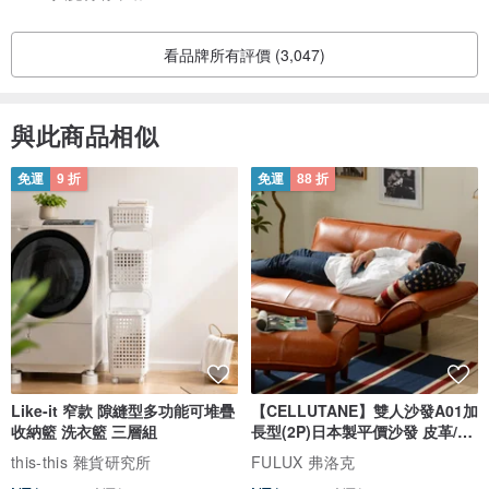
看品牌所有評價 (3,047)
與此商品相似
免運
9 折
免運
88 折
Like-it 窄款 隙縫型多功能可堆疊
【CELLUTANE】雙人沙發A01加
收納籃 洗衣籃 三層組
長型(2P)日本製平價沙發 皮革/燈
芯絨
this-this 雜貨研究所
FULUX 弗洛克