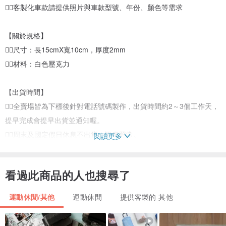
👉🏻客製化車款請提供照片與車款型號、年份、顏色等需求
【關於規格】
👉🏻尺寸：長15cmX寬10cm，厚度2mm
👉🏻材料：白色壓克力
【出貨時間】
👉🏻全賣場皆為下標後針對電話號碼製作，出貨時間約2～3個工作天，
提早完成會提早出貨並通知喔。
👉🏻周末及國定假日休息不出貨，訊息照常。
閱讀更多
【關於訂製】
看過此商品的人也搜尋了
若有大量客製印製需求，請洽設計師。
運動休閒/其他
運動休閒
提供客製的 其他
【關於售後】
👉🏻重大瑕疵且非人為損壞，收到後七天內，如掉漆破損可免費換貨，