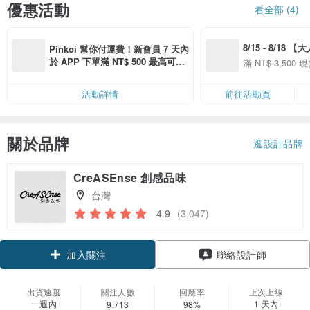
優惠活動
看全部 (4)
8/15 - 8/18 
Pinkoi 幫你付運費！新會員 7 天內
季】滿 NT$3500
於 APP 下單滿 NT$ 500 最高可折
滿 NT$ 3,500 現
50
運費 NT$ 100
50
活動詳情
前往活動頁
關於品牌
逛設計品牌
CreASEnse 創感品味
台灣
4.9
(3,047)
領優惠券
聯絡設計師
加入關注
出貨速度
關注人數
回應率
上次上線
一週內
1 天內
9,713
98%