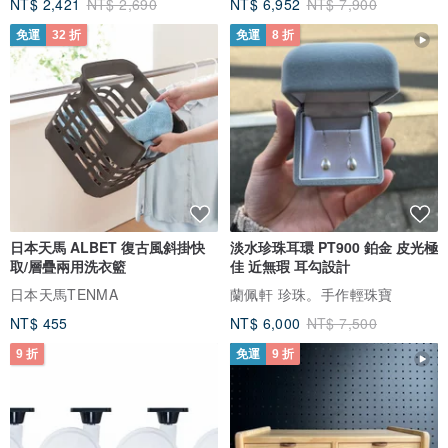
NT$ 2,421
NT$ 2,690
NT$ 6,952
NT$ 7,900
免運
32 折
免運
8 折
日本天馬 ALBET 復古風斜掛快
淡水珍珠耳環 PT900 鉑金 皮光極
取/層疊兩用洗衣籃
佳 近無瑕 耳勾設計
日本天馬TENMA
蘭佩軒 珍珠。手作輕珠寶
NT$ 455
NT$ 6,000
NT$ 7,500
9 折
免運
9 折