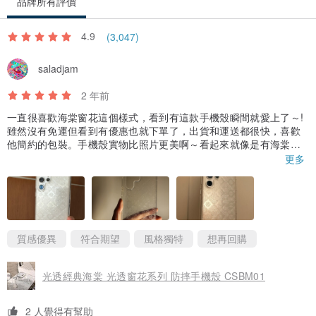
品牌所有評價
4.9
(3,047)
saladjam
2 年前
一直很喜歡海棠窗花這個樣式，看到有這款手機殼瞬間就愛上了～!
雖然沒有免運但看到有優惠也就下單了，出貨和運送都很快，喜歡
他簡約的包裝。手機殼實物比照片更美啊～看起來就像是有海棠圖
案的玻璃。本來有擔心配搭我的白色三星手機會不會讓圖案變得非
更多
常不顯眼，很難看清，但其實還好。雖然不及配搭鏡面驚艷，但在
光線反射下配白色也很美，我自己一直忍不住去欣賞它。下方邊框
有多餘的膠質突出了一點點，但影響不大整體還是很滿意。喜歡傳
統窗花圖案的不要錯過～! 希望它不會太快變黃
質感優異
符合期望
風格獨特
想再回購
光透經典海棠 光透窗花系列 防摔手機殼 CSBM01
2 人覺得有幫助