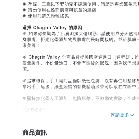
✺ 孕婦、三歲以下嬰幼兒不建議使用，請諮詢專業醫生意
✺ 請勿使用在臉部肌膚與孩童的肌膚
✺ 使用前請先輕輕搖晃
選擇 Chagrin Valley 的原因
🌱 如果你長期為了肌膚困擾大傷腦筋...請使用成分天
身肌膚。拒絕化學添加物與肌膚的長時間接觸。並給肌膚
康美麗！
🌱 Chagrin Valley 全商品皆從美國空運進口（運
份量製作、小份量進口，不會有囤貨的狀況，因為我們想
潔。
🌱追求環保，手工皂商品僅以紙盒包裝，沒有再使用塑膠
拿出手工皂後，紙盒殘留的有機精油淡香可以放在衣櫥中
🌱堅持無化學人工添加、無防腐劑，不做動物實驗，全成
**
常見QA
**
Ｑ：為何包裝上看不到製造和保存日期？
Ａ：
．Chagrin Valley 系列商品美國原廠每回都是小批量
商品資訊
．我們小批量進貨，空運3~5天到貨，以保證商品的新鮮