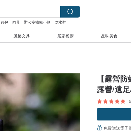
零錢包
雨具
辦公室療癒小物
防水鞋
風格文具
居家餐廚
品味美食
【露營防蚊
露營/遠足
免費贈送電子