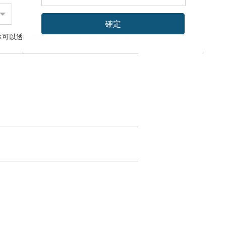
確定
你可以透過
聯絡設計師
討論合適的運送方式