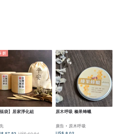
5 折
福袋】居家淨化組
原木呼吸 榛果蜂蠟
先
廣告
原木呼吸
US$ 8.02
$ 57.52
US$ 60.54