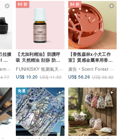
88 折
84 折
皮巴拉擴
【尤加利精油】防護呼
【香氛森林x小犬工作
I 附
吸 天然精油 刮痧 防疫
室】質感金屬車用香氛 -
物
高手
看山小犬
FUNIKISKY 氛圍氣天然精油品牌
.1331
廣告
Scent Forest 香氛森林
US$ 10.20
US$ 56.26
4.77
US$ 11.59
US$ 66.82
免運