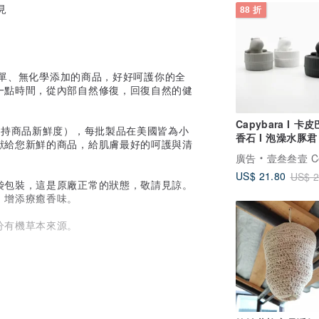
見
88 折
然簡單、無化學添加的商品，好好呵護你的全
一點時間，從內部自然修復，回復自然的健
Capybara I 卡
程短，維持商品新鮮度），每批製品在美國皆為小
香石 I 泡澡水豚君 
獻給您新鮮的商品，給肌膚最好的呵護與清
5ml精油－交換禮
廣告
壹叁叁壹 Cementer No
US$ 21.80
US$ 2
袋包裝，這是原廠正常的狀態，敬請見諒。
，增添療癒香味。
分有機草本來源。
製作，隔幾週就再重新製作。
。