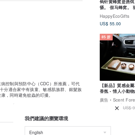
钩针黄蜂窝是诱饵
6Ｍ」代表開封後請半年內使用完畢
。
慑。 假马蜂窝。 
马蜂窝 送给奶奶
HappyEcoGifts
同？
放過程中易受到溫度變化而稍稍融化，但不
US$ 55.00
85 折
面的商品、材質都是一樣的，敬請安心使
病控制與預防中心（CDC）所推薦，可代
【新品】質感金屬
，十分適合家中有孩童、敏感肌族群、銀髮族
香氛 - 情人小動
健康，同時避免蚊蟲的叮擾。
【2025優惠】
廣告
Scent Forest 
US$ 79.68
US$ 9
我們建議的瀏覽環境