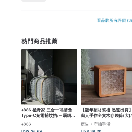
看品牌所有評價 (39
熱門商品推薦
+886 極野家 三合一可摺疊
【龍年招財賀禮 迅速出貨
Type-C充電捕蚊拍/三層網面/
職人手作全實木存錢筒(大)
雙按鍵
灣特色/
+886
廣告
守拙手活
US$ 26.69
US$ 39.20