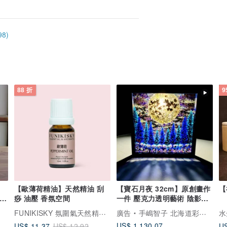
8)
88 折
9
】
【歐薄荷精油】天然精油 刮
【寶石月夜 32cm】原創畫作
【
/台
痧 油壓 香氛空間
一件 壓克力透明藝術 陰影畫
作 居家裝飾 滿月 繪畫 夜空
FUNIKISKY 氛圍氣天然精油品牌
廣告
手嶋智子 北海道彩虹畫家
水
星空
US$ 1,130.07
US$ 11.37
US
US$ 12.92