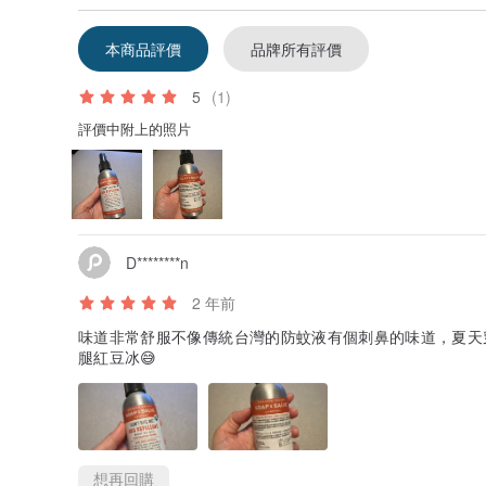
本商品評價
品牌所有評價
5
(1)
評價中附上的照片
D********n
2 年前
味道非常舒服不像傳統台灣的防蚊液有個刺鼻的味道，夏天
腿紅豆冰😅
想再回購