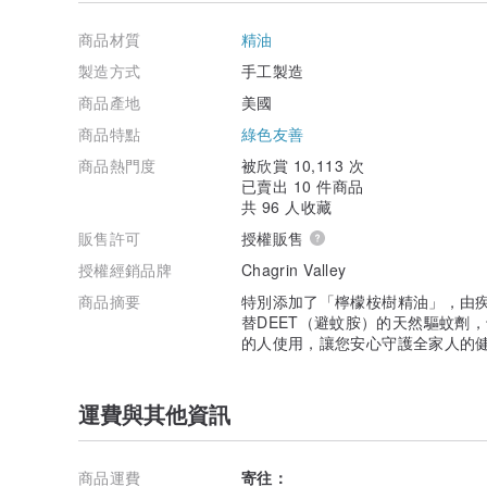
．手工皂清潔商品皆為開封後半年內需用完為佳。
．乳霜等保養商品皆以
歐盟的ＰＡＯ標誌顯示在瓶身，「
商品材質
精油
Ｑ：為何滋養霜（部分乳霜）等商品開封後跟原廠照片不
製造方式
手工製造
Ａ：因商品成分天然，
不添加防腐劑、穩定劑
，運送/存
商品產地
美國
影響商品保養效果，請安心使用。
商品特點
綠色友善
Ｑ：為什麼收到的包裝照片、顏色跟網站上不同？
商品熱門度
被欣賞 10,113 次
Ａ：美國原廠可能因紙盒包材使用狀況而有所替換，但裡
已賣出 10 件商品
用。
共 96 人收藏
販售許可
授權販售
授權經銷品牌
Chagrin Valley
商品摘要
特別添加了「檸檬桉樹精油」，由疾
替DEET（避蚊胺）的天然驅蚊劑
的人使用，讓您安心守護全家人的
運費與其他資訊
商品運費
寄往：