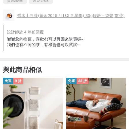
質感優異
運送迅速
喬木山白茶(黃金2015 / iTQi 2 星獎) 30g輕焙－袋裝(散茶)
設計師於 4 年前回覆
謝謝您的推薦，喜歡都可以再回來購買喔~
我們也有不同的茶，有機會也可以試試~
與此商品相似
免運
9 折
免運
88 折