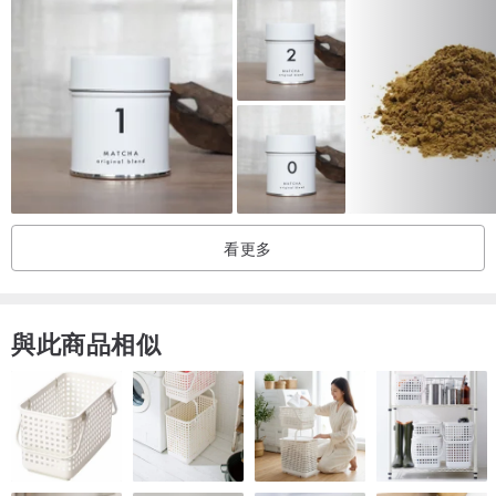
綠葉鑲著紅邊，茶色淡金如月，口感溫順鮮醇，帶有自然花香與獨特
奶香，是高山茶迷的另種選擇。
自然農法
茶樹茶葉自然生長，順應土地友善栽種，呈現天然淬鍊的茶香茶韻。
特色島茶
支持在地小農，嚴選全臺特色優質茶品，帶你重新認識臺灣茶。
天然甘醇
看更多
原葉精華自然釋放，零糖零添加，含天然營養價值，茶湯晶澈甘甜。
輕量系列
一袋七入，一整週的茶香茶韻；十種精選，獨特風味自由體驗。
與此商品相似
三角立體茶包
► 為方便飲用好茶而設計
► 玉米纖維材質喝得更安心
（玉米纖維是以玉米、小麥等萃取的澱粉為原料而製成的合成纖維，