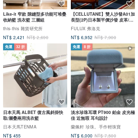
Like-it 窄款 隙縫型多功能可堆疊
【CELLUTANE】雙人沙發A01加
收納籃 洗衣籃 三層組
長型(2P)日本製平價沙發 皮革/燈
芯絨
this-this 雜貨研究所
FULUX 弗洛克
NT$ 2,421
NT$ 2,690
NT$ 6,952
NT$ 7,900
免運
32 折
免運
8 折
日本天馬 ALBET 復古風斜掛快
淡水珍珠耳環 PT900 鉑金 皮光極
取/層疊兩用洗衣籃
佳 近無瑕 耳勾設計
日本天馬TENMA
蘭佩軒 珍珠。手作輕珠寶
NT$ 455
NT$ 6,000
NT$ 7,500