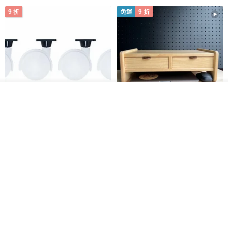
9 折
免運
9 折
我要排隊
了解品牌
日本Like-it 可堆疊收納洗衣籃專
雙抽屜螢幕增高架(寬42CM) 收納
用 -滑滑便利輪 (專用輪)
書桌展示架 手工 客製化雷射雕刻
this-this 雜貨研究所
Pinocchio’s cabin
NT$ 234
NT$ 260
NT$ 3,026
NT$ 3,362
免運
68 折