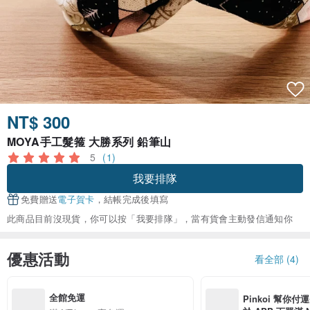
NT$ 300
MOYA手工髮箍 大勝系列 鉛筆山
5
(1)
我要排隊
免費贈送
電子賀卡
，結帳完成後填寫
此商品目前沒現貨，你可以按「我要排隊」，當有貨會主動發信通知你
優惠活動
看全部 (4)
全館免運
Pinkoi 幫你付