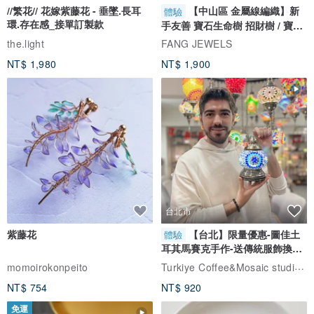
//繁花// 花嫁紫藤花 - 垂墜.長耳
【中山區 金屬線編織】新
體驗
環.存在感_接單訂製款
手友善 寶石生命樹 招財樹 / 寶石
自選
the.light
FANG JEWELS
NT$ 1,980
NT$ 1,900
台北市
紫藤花
【台北】限量優惠-圖佳土
體驗
耳其馬賽克手作-送傳統服飾換裝
體驗
Turkiye Coffee&Mosaic studio土耳其咖啡與馬賽克燈工作坊
momoirokonpeito
NT$ 754
NT$ 920
免運