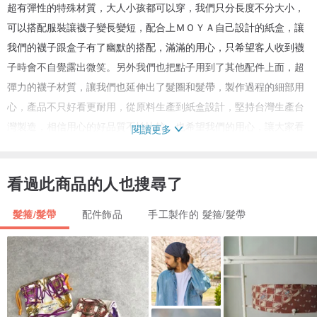
超有彈性的特殊材質，大人小孩都可以穿，我們只分長度不分大小，
可以搭配服裝讓襪子變長變短，配合上ＭＯＹＡ自己設計的紙盒，讓
我們的襪子跟盒子有了幽默的搭配，滿滿的用心，只希望客人收到襪
子時會不自覺露出微笑。另外我們也把點子用到了其他配件上面，超
彈力的襪子材質，讓我們也延伸出了髮圈和髮帶，製作過程的細部用
心，產品不只好看更耐用，從原料生產到紙盒設計，堅持台灣生產台
灣製造，相信用心的好品質不怕比較，也希望我們的用心，讓大家看
閱讀更多
到台灣。
產地/製造方式
看過此商品的人也搜尋了
產地台灣 手工製作
髮箍/髮帶
配件飾品
手工製作的 髮箍/髮帶