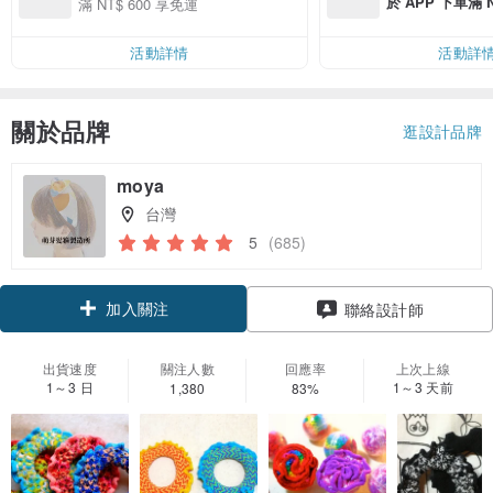
於 APP 下單滿 
滿 NT$ 600 享免運
運費 NT$ 100
活動詳情
活動詳
關於品牌
逛設計品牌
moya
台灣
5
(685)
加入關注
聯絡設計師
出貨速度
關注人數
回應率
上次上線
1～3 日
1～3 天前
1,380
83%