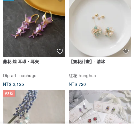
藤花 煌 耳環・耳夾
【繁花計畫】- 清冰
Dip art -nachugo-
紅花 hunghua
NT$ 2,125
NT$ 720
93 折
我要排隊