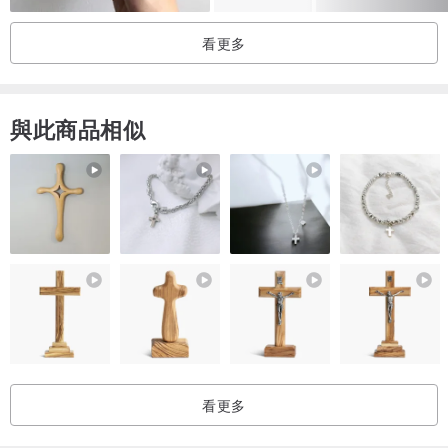
顏色選擇: 原色/黑
免費提供3mm大寫英文及數字鋼印刻字(文字內容建議不要過長)
看更多
注意事項
採植鞣牛皮為天然皮革表面無修飾
與此商品相似
有紋路、壓紋、小傷疤為自然現象
無法接受者請勿下標
TUTAN.project 為個人工作室
暫不提供發票收據
只提供簡易保護包裝
製作天數及實際寄出時間依訂製時案量做調整
看更多