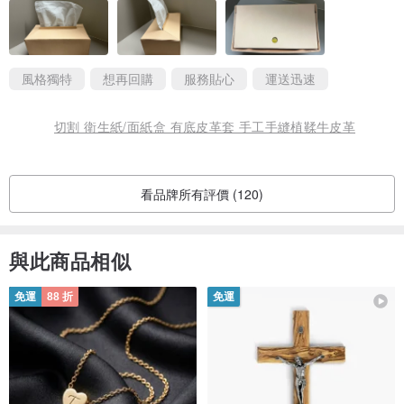
風格獨特
想再回購
服務貼心
運送迅速
切割 衛生紙/面紙盒 有底皮革套 手工手縫植鞣牛皮革
看品牌所有評價 (120)
與此商品相似
免運
88 折
免運