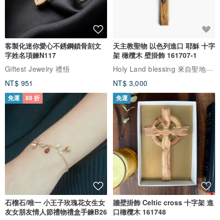
客製化迷你愛心不銹鋼鎖骨刻文
天主教聖物 以色列進口 耶穌 十字
字姓名項鍊N117
架 橄欖木 壁掛飾 161707-1
Holy Land blessing 來自聖地的祝福
Giftest Jewelry 禮悟
NT$ 951
NT$ 3,000
免運
88 折
免運
石榴石/唯一 小王子玫瑰花女生女
牆壁掛飾 Celtic cross 十字架 進
友女朋友情人節禮物禮盒手鍊B26
口橄欖木 161748