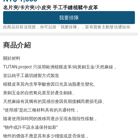
名片夾/卡片夾/小皮夾 手工手縫植鞣牛皮革
我要排隊
此商品目前沒現貨，你可以按「我要排隊」，當有貨會主動發信通知你
商品介紹
關於材料
TUTAN.project 只採用歐洲植鞣皮革/純黃銅五金/天然麻線，
並以純手工裁切縫製方式製造
植鞣皮革其內含單寧酸會因日光及油脂產生變化、
黃銅五金的自然氧化甚至於產生銅綠、
天然麻線有其獨有的質感但會因長期接觸而磨損毛躁、
"使用感"是此三種材料具有的共通特性，
隨著使用與時間的推移而逐步呈現各階段性樣貌，
"物件或許不該永遠保持如新"
物件的價值不應是其有多少殘值或是否保值，