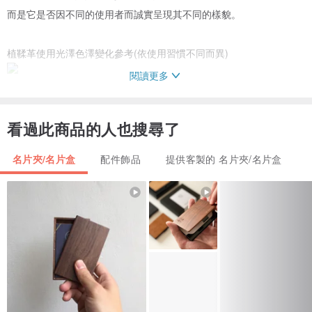
而是它是否因不同的使用者而誠實呈現其不同的樣貌。
植鞣革使用光澤色澤變化參考(依使用習慣不同而異)
閱讀更多
關於設計
看過此商品的人也搜尋了
TUTAN.project 以建築及空間設計背景，
名片夾/名片盒
配件飾品
提供客製的 名片夾/名片盒
想像每個物件該是何種樣貌，
以幾何的線條去勾勒物件的框架，
而或是尺寸以及裁片之間比例的拿捏，
除了基本的功能性外，
我們更重視如何呈現TUTAN.project 的性格。
關於產品
商品尺寸可依名片大小訂製