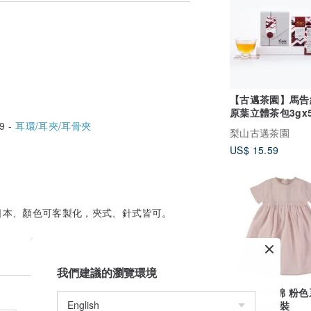
，避免飾品與刺激性物質的接觸。
不要帶著做運動、做家事、曝曬在太陽下。
納至收納袋中。
象皆屬正常。
【古邁茶園】馬告
原葉立體茶包3gx
9 -
耳環/耳夾/耳骨夾
梨山古邁茶園
US$ 15.59
日本、顏色可客製化，夾式、針式皆可。
我們建議的瀏覽環境
100%有機棉 粉色系亞
麻可愛小洋裝