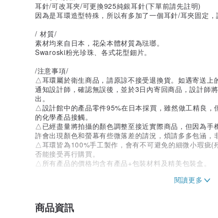
耳針/可改耳夾/可更換925純銀耳針(下單前請先註明)
因為是耳環造型特殊，所以有多加了一個耳針/耳夾固定，
/ 材質/
素材均來自日本，花朵本體材質為琺瑯。
Swaroski粉光珍珠、各式花型鈿片。
/注意事項/
△耳環屬於衛生商品，請原諒不接受退換貨。如遇寄送上
通知設計師，確認無誤後，並於3日內寄回商品，設計師將
出。
△設計館中的產品零件95%在日本採買，雖然做工精良，
的化學產品接觸。
△已經盡量將拍攝的顏色調整至接近實際商品，但因為手
許會出現顏色和螢幕有些微落差的請況，煩請多多包涵，
△耳環皆為100%手工製作，會有不可避免的細微小瑕疵(
否能接受再行購買。
△所有產品的價格均含有產品+包裝材料及精美包裝盒。
/出貨時間/
△全館皆為接單訂做，約7~10個工作天，部分商品有現
問！
商品資訊