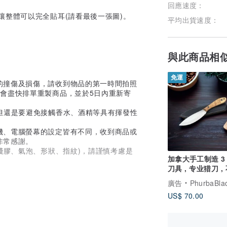
回應速度：
讓整體可以完全貼耳(請看最後一張圖)。
平均出貨速度：
與此商品相
免運
的撞傷及損傷，請收到物品的第一時間拍照
會盡快排單重製商品，並於5日內重新寄
但還是要避免接觸香水、酒精等具有揮發性
機、電腦螢幕的設定皆有不同，收到商品或
非常感謝。
殘膠、氣泡、形狀、指紋)，請謹慎考慮是
加拿大手工制造 3
刀具 , 专业猎刀 ,
钢
廣告
PhurbaBladeCo
US$ 70.00
貨，如有送禮等急用需求歡迎和設計師詢