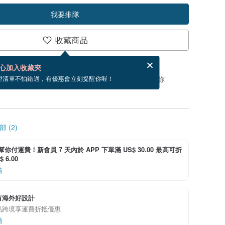
我要排隊
收藏商品
賀卡，結帳完成後填寫
電子賀卡是什麼？
心加入收藏夾
，你可以按「我要排隊」，當有貨會主動發信通知你
望清單不怕錯過，有優惠會立刻提醒你喔！
 (2)
i 幫你付運費！新會員 7 天內於 APP 下單滿 US$ 30.00 最高可折
 6.00
情
有海外好設計
品跨境享運費折抵優惠
情