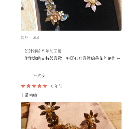
規格：
耳針
設計師於 5 年前回覆
謝謝您的支持與喜歡！好開心您喜歡編朵花的創作~~
汪純安
6 年前
非常精緻