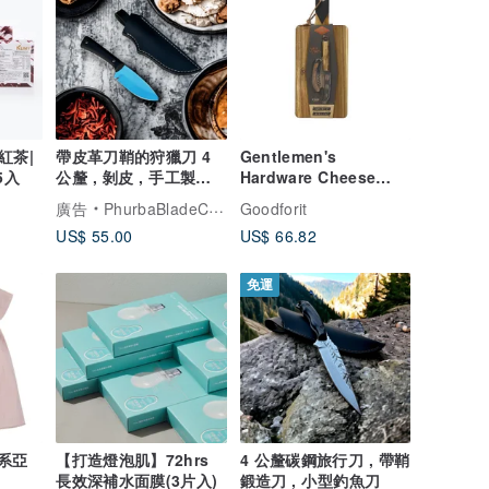
紅茶|
帶皮革刀鞘的狩獵刀 4
Gentlemen's
5入
公釐 , 剝皮 , 手工製作 ,
Hardware Cheese
野營刀
Board & Knife Set紅
廣告
PhurbaBladeCompany
Goodforit
酒乳酪盤
US$ 55.00
US$ 66.82
免運
【打造燈泡肌】72hrs
4 公釐碳鋼旅行刀 , 帶鞘
長效深補水面膜(3片入)
鍛造刀 , 小型釣魚刀