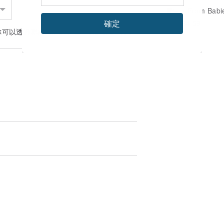
廣告
From Babies with Love 
確定
US$ 64.59
你可以透過
聯絡設計師
討論合適的運送方式