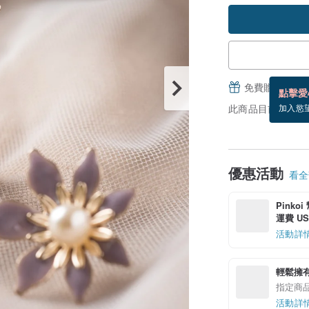
免費贈送電子
點擊愛
此商品目前沒現貨
加入慾
優惠活動
看全部
Pinko
運費 US$
活動詳
輕鬆擁
指定商
活動詳