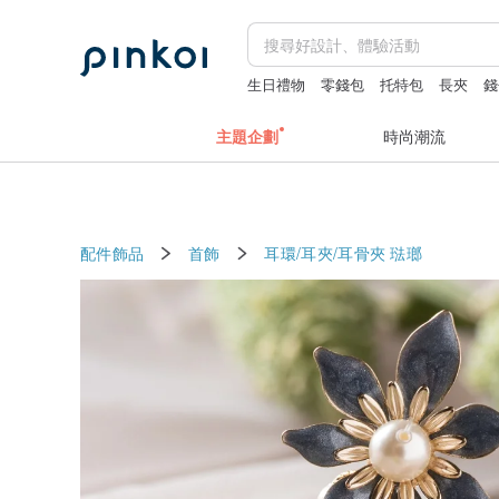
生日禮物
零錢包
托特包
長夾
錢
主題企劃
時尚潮流
配件飾品
首飾
耳環/耳夾/耳骨夾
琺瑯