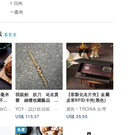
1 日內
一週內
似
看更多
 毫米
我販劍 妖刀 叱名貫
【客製化名片夾】金屬
 不锈
譽 綠檀收藏藝品 匕
皮革RFID卡夾(黑色)
首木刀小刀 魔劍紙鎮
YCY：設計款信箱、金屬製品、設計家具、魔劍、妖刀，提供頂精緻的好選項
mpany
廣告
TROIKA 台灣
US$ 115.37
US$ 35.55
免運