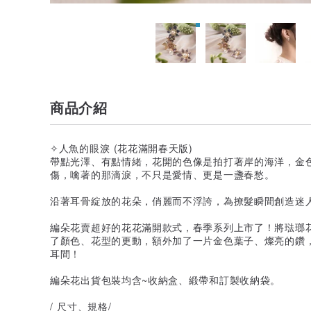
商品介紹
✧人魚的眼淚 (花花滿開春天版)
帶點光澤、有點情緒，花開的色像是拍打著岸的海洋，金
傷，噙著的那滴淚，不只是愛情、更是一盞春愁。
沿著耳骨綻放的花朵，俏麗而不浮誇，為撩髮瞬間創造迷
編朵花賣超好的花花滿開款式，春季系列上市了！將琺瑯
了顏色、花型的更動，額外加了一片金色葉子、燦亮的鑽
耳間！
編朵花出貨包裝均含~收納盒、緞帶和訂製收納袋。
/ 尺寸、規格/