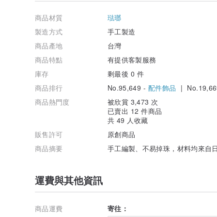
/保養說明/
△配戴飾品前，請先進行噴香水、擦防曬油、乳液等動作
商品材質
琺瑯
△立體的飾品請小心不要勾到衣服、包包或其他物品，也
△配戴後請使用柔軟的布擦去油脂，放入夾鏈袋中，再收
製造方式
手工製造
△做工再好的金屬零件都有褪色的可能，若有氧化褪色現
商品產地
台灣
/貼心提醒/
商品特點
有提供客製服務
△金屬零件若有氧化褪色皆屬正常現象喔！
庫存
剩最後 0 件
商品排行
No.95,649 -
配件飾品
| No.19,66
商品熱門度
被欣賞 3,473 次
已賣出 12 件商品
共 49 人收藏
販售許可
原創商品
商品摘要
手工編製、不易掉珠，材料均來自
運費與其他資訊
商品運費
寄往：