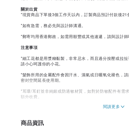
關於出貨
*現貨商品下單後3個工作天以內，訂製商品預計付款後2
*如有急需，務必先與設計師溝通。
*郵寄均用香港郵政，如需用順豐或其他速遞，請與設計
注意事項
*細工花都是用漿糊黏製，非常忌水，而且過分按壓或拉
請小心呵護你的小花。
*髮飾所用的金屬配件會因汗水、濕氣或日曬氧化褪色，
密封空間延長使用期。
*耳環/耳釘並非純銀或防過敏材質，如對於防敏配件有需
額外收費。
*網上照片會因應拍攝時的燈光、擺位，或用家的屏幕顯示
*如飾品用布有圖案花柄，由於布片是從同一塊大布料中
商品資訊
一樣，可以說是獨一無二。