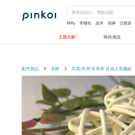
Miffy
零錢包
皮夾
花磚
父親節
主題企劃
時尚潮流
配件飾品
首飾
耳環/耳夾/耳骨夾
其他人造纖維