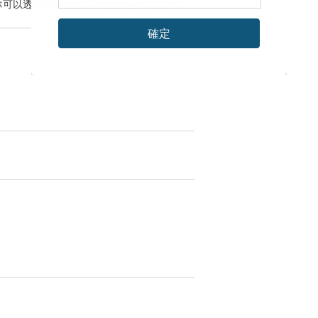
你可以透過
聯絡設計師
討論合適的運送方式
確定