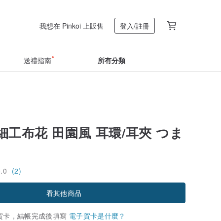
我想在 Pinkoi 上販售
登入/註冊
送禮指南
所有分類
 細工布花 田園風 耳環/耳夾 つま
5.0
(2)
看其他商品
賀卡，結帳完成後填寫
電子賀卡是什麼？