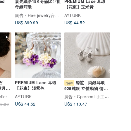
ed
晨光綠語18K哥倫比亞祖
PREMIUM Lace 耳環
母綠耳環
【花束】玉米黃
廣告
Hee jewelry合一輕珠寶
AYTURK
US$ 399.99
US$ 44.52
光石
PREMIUM Lace 耳環
鯨鯊 | 純銀耳環
New
天然月光
【花束】淺紫色
925純銀 立體動物 情人
圈耳環
禮物 聖誕禮物
elier
AYTURK
廣告
Cpercent 手工飾品
US$ 44.52
US$ 110.47
8.00