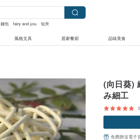
錢包
fairy and you
短夾
風格文具
居家餐廚
品味美食
(向日葵)
み細工
免費贈送電子