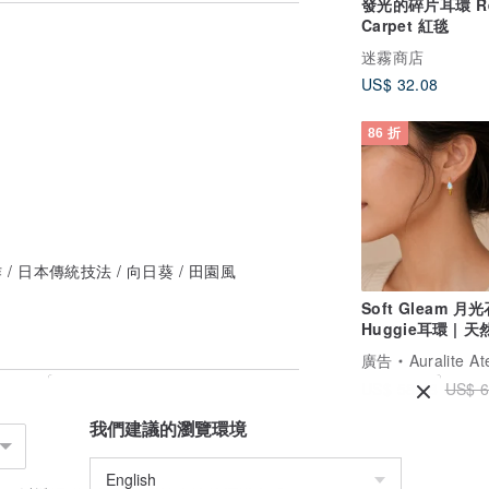
發光的碎片耳環 R
來的成品不一定會跟商品圖片一模一樣，可
Carpet 紅毯
迷霧商店
是非賣品。
US$ 32.08
人為損壞或商品不合乎想像預期等）
86 折
機，對店主來說都像孩子一樣，希望大家可
 / 日本傳統技法 / 向日葵 / 田園風
Soft Gleam 月
Huggie耳環 | 
石 925銀鍍金小
廣告
Auralite At
US$ 58.48
US$ 6
我們建議的瀏覽環境