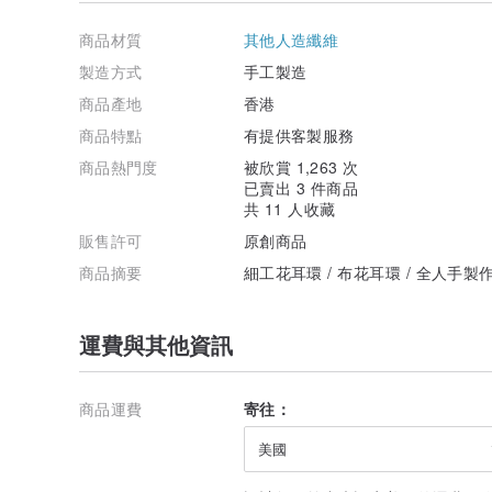
*如飾品用布是人手染色，根據不同批次的染色工序，出
商品材質
其他人造纖維
以說是獨一無二。
製造方式
手工製造
*相片中如使用了擺件公仔，必為日本品牌Decole出品，
商品產地
香港
*除商品受損及發錯商品，恕不接受其他退貨理由（例如
商品特點
有提供客製服務
商品熱門度
被欣賞 1,263 次
*如有任何疑問，歡迎向設計師查詢^ ^
已賣出 3 件商品
共 11 人收藏
最後，每個作品都是店主從無到有製作而成，花費很多心
以珍惜使用，就算配件壞了都可以當裝飾品欣賞😊
販售許可
原創商品
商品摘要
細工花耳環 / 布花耳環 / 全人手製作
運費與其他資訊
商品運費
寄往：
美國