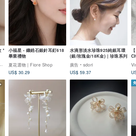
 *
小福星 - 鑲鋯石銀針耳釘618
水滴形淡水珍珠925純銀耳環
【
畢業禮物
(銀/玫瑰金/18K金) | 珍珠系列
C
雙
夏花選物 | Fiore Shop
廣告
sdori
j
US$ 30.29
US$ 59.37
US