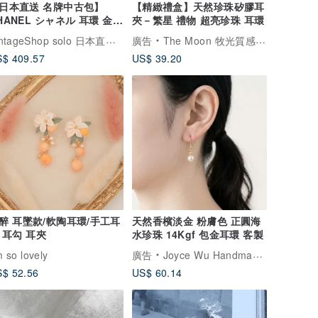
日本直送 名牌中古包】
【精緻禮盒】天然珍珠矽膠耳
HANEL シャネル 耳環 金色
夾－繁星 禮物 超亮珍珠 耳環
典雙 C logo vintage 古著
VintageShop solo 日本直送中古包專賣店
廣告
The Moon 牧光質感飾品
版 vc6mkw
$ 409.57
US$ 39.20
醉 耳墜款/軟陶耳環/手工耳
天然香檳淡金 粉膚色 正圓海
 耳勾 耳夾
水珍珠 14Kgf 包金耳環 客製
m so lovely
廣告
Joyce Wu Handmade Jewelry
$ 52.56
US$ 60.14