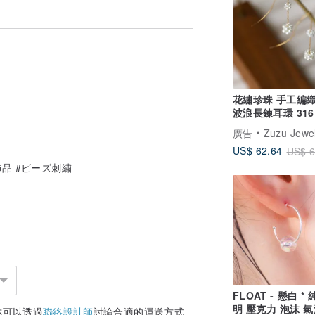
花繡珍珠 手工編
波浪長鍊耳環 31
鋼
廣告
Zuzu Jewe
US$ 62.64
US$ 6
飾品 #ビーズ刺繍
FLOAT - 懸白 *
明 壓克力 泡沫 氣
你可以透過
聯絡設計師
討論合適的運送方式