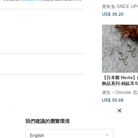
環
US$ 39.20
【日本製 Horie
飾品系列-純鈦耳
字耳環-銀
廣告
Omoide 思出 
US$ 55.68
我們建議的瀏覽環境