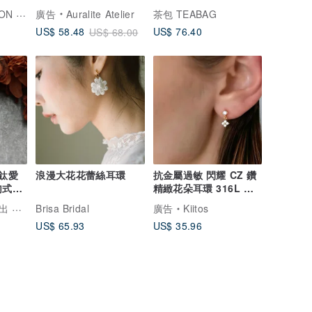
石 925銀鍍金小圈耳環
禮物
鹿角兔 ONCE UPON A TIME
廣告
Auralite Atelier
茶包 TEABAG
US$ 76.40
US$ 58.48
US$ 68.00
】鈦愛
浪漫大花花蕾絲耳環
抗金屬過敏 閃耀 CZ 鑽
勾式十
精緻花朵耳環 316L 醫
療級不鏽鋼
生活館
Brisa Bridal
廣告
Kiitos
US$ 65.93
US$ 35.96