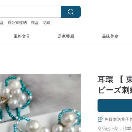
盒
辦公室收納
禮盒
花磚
風格文具
居家餐廚
品味美食
耳環 【 
ビーズ刺繍
免費贈送電子
商品已下架，請重