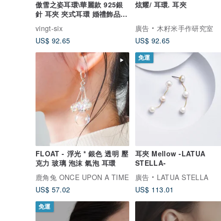
傲雪之姿耳環\華麗款 925銀
炫耀/ 耳環. 耳夾
針 耳夾 夾式耳環 婚禮飾品
純銀 禮物
vingt-six
廣告
木籽米手作研究室
US$ 92.65
US$ 92.65
免運
FLOAT - 浮光 * 銀色 透明 壓
耳夾 Mellow -LATUA
克力 玻璃 泡沫 氣泡 耳環
STELLA-
鹿角兔 ONCE UPON A TIME
廣告
LATUA STELLA
US$ 57.02
US$ 113.01
免運