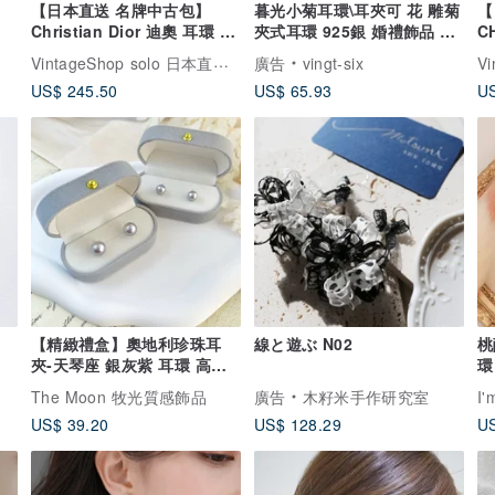
【日本直送 名牌中古包】
暮光小菊耳環\耳夾可 花 雕菊
【
Christian Dior 迪奧 耳環 銀
夾式耳環 925銀 婚禮飾品 華
C
色 Dior Logo 萊茵石
麗耳環
經
VintageShop solo 日本直送中古包專賣店
廣告
vingt-six
vintage y8nugf
絕
US$ 245.50
US$ 65.93
US
【精緻禮盒】奧地利珍珠耳
線と遊ぶ N02
桃
夾-天琴座 銀灰紫 耳環 高級
環
感
The Moon 牧光質感飾品
廣告
木籽米手作研究室
I'
US$ 39.20
US$ 128.29
US