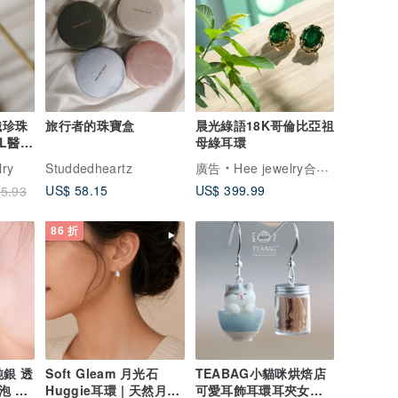
織珍珠
旅行者的珠寶盒
晨光綠語18K哥倫比亞祖
6L醫療
母綠耳環
lry
Studdedheartz
廣告
Hee jewelry合一輕珠寶
US$ 58.15
US$ 399.99
5.93
86 折
 純銀 透
Soft Gleam 月光石
TEABAG小貓咪烘焙店
泡 耳
Huggie耳環 | 天然月光
可愛耳飾耳環耳夾女生