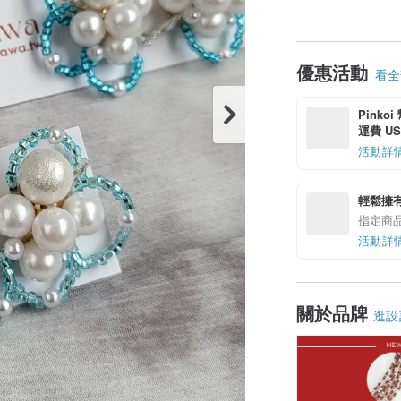
優惠活動
看全部
Pinko
運費 US$
活動詳
輕鬆擁
指定商
活動詳
關於品牌
逛設