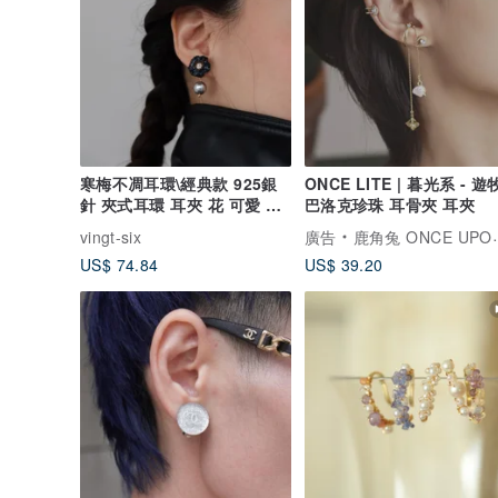
寒梅不凋耳環\經典款 925銀
ONCE LITE | 暮光系 - 遊牧
針 夾式耳環 耳夾 花 可愛 情
巴洛克珍珠 耳骨夾 耳夾
人節禮物
vingt-six
廣告
鹿角兔 ONCE UPON A TIME
US$ 74.84
US$ 39.20