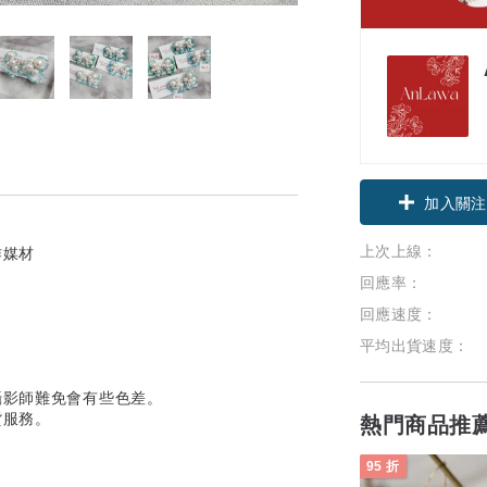
加入關注
上次上線：
作媒材
回應率：
回應速度：
平均出貨速度：
攝影師難免會有些色差。
貨服務。
熱門商品推
95 折